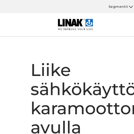
Segmentit
Liike
sähkökäyttö
karamootto
avulla