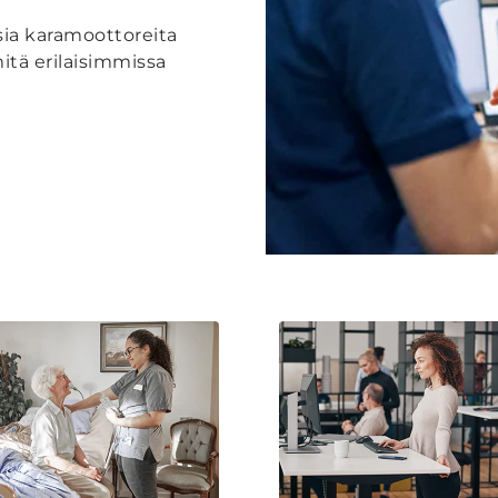
sia karamoottoreita
tä erilaisimmissa