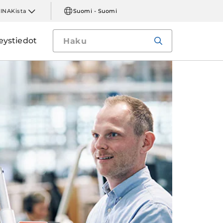
LINAKista
Suomi - Suomi
eystiedot