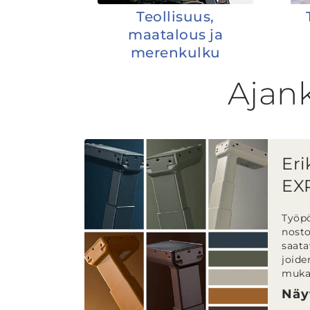
Teollisuus,
maatalous ja
merenkulku
Ajank
Eri
EX
nos
Työp
nosto
saatav
joide
muka
sisus
Näy