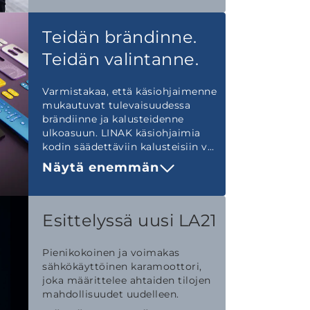
Teidän brändinne.
Teidän valintanne.
Varmistakaa, että käsiohjaimenne
mukautuvat tulevaisuudessa
brändiinne ja kalusteidenne
ulkoasuun. LINAK käsiohjaimia
kodin säädettäviin kalusteisiin voi
mukauttaa.
Näytä enemmän
Esittelyssä uusi LA21
Pienikokoinen ja voimakas
sähkökäyttöinen karamoottori,
joka määrittelee ahtaiden tilojen
mahdollisuudet uudelleen.