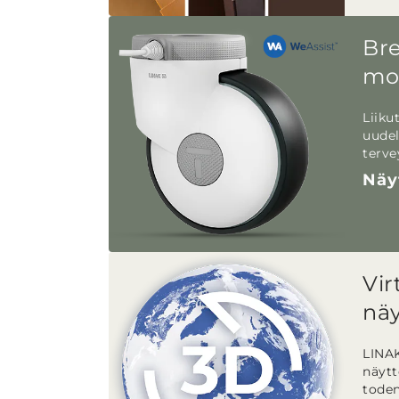
Bre
mo
Liiku
uudel
terve
Näy
Vir
näy
LINAK
näytt
toden