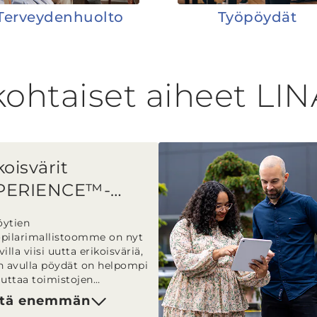
Terveydenhuolto
Työpöydät
ohtaiset aiheet LIN
koisvärit
PERIENCE™-
topilareille
öytien
pilarimallistoomme on nyt
illa viisi uutta erikoisväriä,
n avulla pöydät on helpompi
uttaa toimistojen
tukseen.
tä enemmän