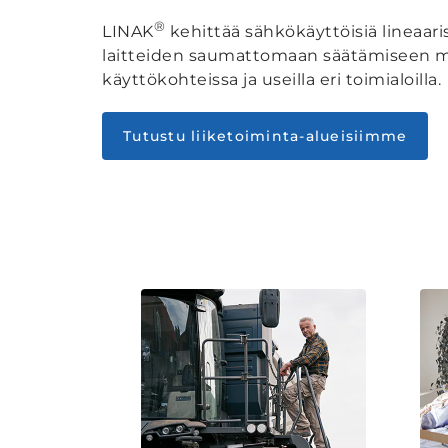
®
LINAK
kehittää sähkökäyttöisiä lineaari
laitteiden saumattomaan säätämiseen mi
käyttökohteissa ja useilla eri toimialoilla.
Tutustu liiketoiminta-alueisiimme