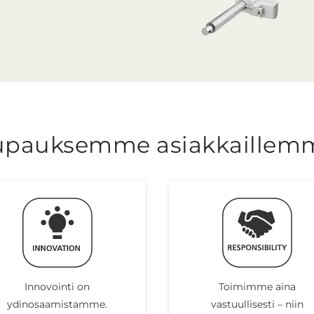
upauksemme asiakkaillem
Innovointi on
Toimimme aina
ydinosaamistamme.
vastuullisesti – niin