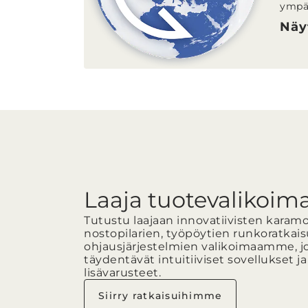
ympär
Näy
Laaja tuotevalikoim
Tutustu laajaan innovatiivisten karamo
nostopilarien, työpöytien runkoratkais
ohjausjärjestelmien valikoimaamme, j
täydentävät intuitiiviset sovellukset ja 
lisävarusteet.
Siirry ratkaisuihimme