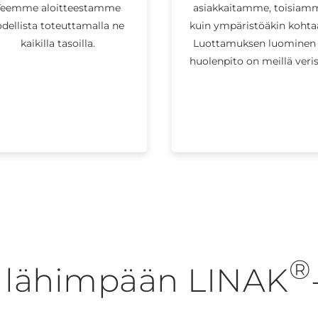
Teemme aloitteestamme
asiakkaitamme, toisiam
odellista toteuttamalla ne
kuin ympäristöäkin kohta
kaikilla tasoilla.
Luottamuksen luominen 
huolenpito on meillä veris
®
ä lähimpään LINAK