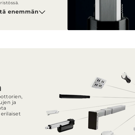
istössä.
tä enemmän
a
ottorien,
ujen ja
ota
erilaiset