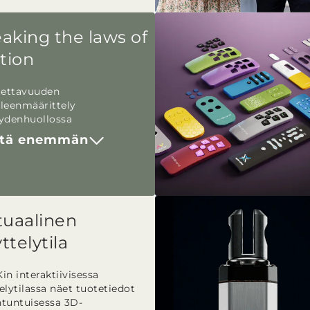
aking the laws of
tion
tettavuuden
leenmäärittely
ydenhuollossa
tä enemmän
tuaalinen
ttelytila
in interaktiivisessa
elytilassa näet tuotetiedot
tuntuisessa 3D-