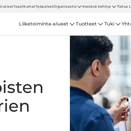
Uutiset
Tapahtumat
Työpaikat
Organisaatio
Kestävä kehitys
Tietoa 
Liiketoiminta-alueet
Tuotteet
Tuki
Yht
isten
rien