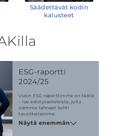
Säädettävät kodin
kalusteet
AKilla
ESG-raportti
2024/25
Uusin ESG-raporttimme on täällä
– lue edistysaskeleista, joita
olemme tehneet kohti
tavoitteitamme.
Näytä enemmän