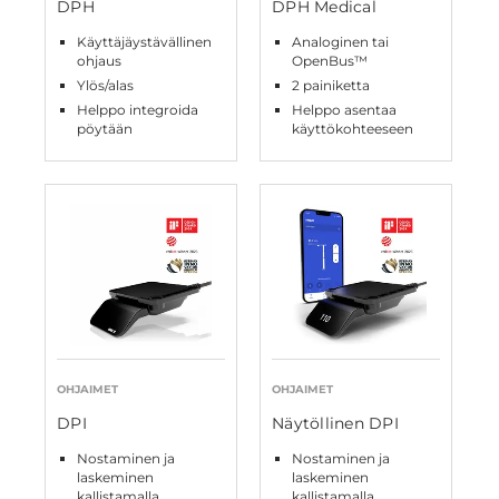
DPH
DPH Medical
Käyttäjäystävällinen
Analoginen tai
ohjaus
OpenBus™
Ylös/alas
2 painiketta
Helppo integroida
Helppo asentaa
pöytään
käyttökohteeseen
OHJAIMET
OHJAIMET
DPI
Näytöllinen DPI
Nostaminen ja
Nostaminen ja
laskeminen
laskeminen
kallistamalla
kallistamalla