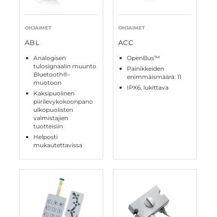
OHJAIMET
OHJAIMET
ABL
ACC
Analogisen
OpenBus™
tulosignaalin muunto
Painikkeiden
Bluetooth®-
enimmäismäärä: 11
muotoon
IPX6, lukittava
Kaksipuolinen
piirilevykokoonpano
ulkopuolisten
valmistajien
tuotteisiin
Helposti
mukautettavissa