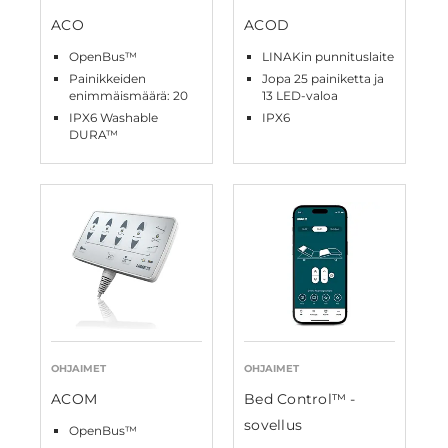
ACO
ACOD
OpenBus™
LINAKin punnituslaite
Painikkeiden
Jopa 25 painiketta ja
enimmäismäärä: 20
13 LED-valoa
IPX6 Washable
IPX6
DURA™
OHJAIMET
OHJAIMET
ACOM
Bed Control™ -
sovellus
OpenBus™