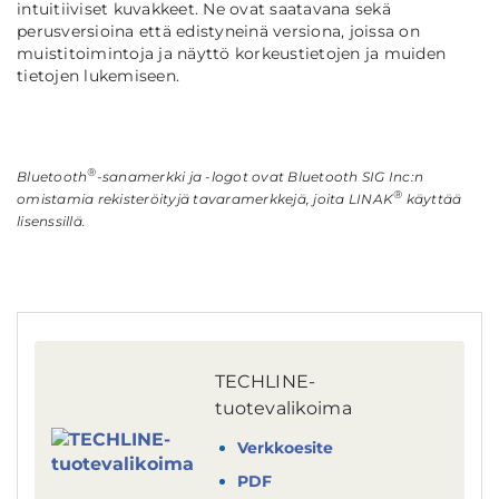
intuitiiviset kuvakkeet. Ne ovat saatavana sekä
perusversioina että edistyneinä versiona, joissa on
muistitoimintoja ja näyttö korkeustietojen ja muiden
tietojen lukemiseen.
®
Bluetooth
-sanamerkki ja -logot ovat Bluetooth SIG Inc:n
®
omistamia rekisteröityjä tavaramerkkejä, joita LINAK
käyttää
lisenssillä.
TECHLINE-
tuotevalikoima
Verkkoesite
PDF