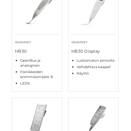
OHJAIMET
OHJAIMET
HB30
HB30 Display
OpenBus ja
Luistamaton pinnoite
analoginen
Vaihdettava kaapeli
Painikkeiden
Näyttö
enimmäismäärä: 8
LEDit