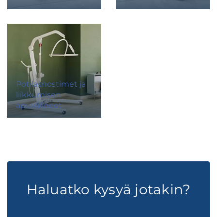
Potilasnostimet ja
liikkumisen
apuvälineet
Haluatko kysyä jotakin?