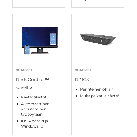
OHJAIMET
OHJAIMET
Desk Control™ -
DP1CS
sovellus
Perinteinen ohjain
Muistipaikat ja näyttö
Käyttötilastot
Automaattinen
yhdistäminen
työpöytään
iOS, Android ja
Windows 10