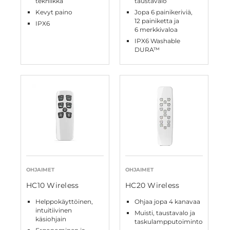
tekniikka
taustavalo
Kevyt paino
Jopa 6 painikeriviä,
12 painiketta ja
IPX6
6 merkkivaloa
IPX6 Washable
DURA™
OHJAIMET
OHJAIMET
HC10 Wireless
HC20 Wireless
Helppokäyttöinen,
Ohjaa jopa 4 kanavaa
intuitiivinen
Muisti, taustavalo ja
käsiohjain
taskulampputoiminto