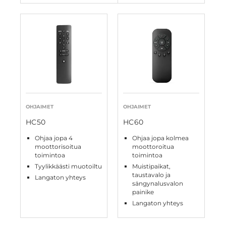
OHJAIMET
OHJAIMET
HC50
HC60
Ohjaa jopa 4
Ohjaa jopa kolmea
moottorisoitua
moottoroitua
toimintoa
toimintoa
Tyylikkäästi muotoiltu
Muistipaikat,
taustavalo ja
Langaton yhteys
sängynalusvalon
painike
Langaton yhteys