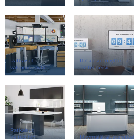
Ratkaisut
Ratkaisut näyttö- ja
valvomopöytiin
TV-telineisiin
Ratkaisut
keittiöihin
Myymäläkalusteratkais