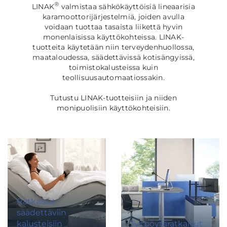
®
LINAK
valmistaa sähkökäyttöisiä lineaarisia
karamoottorijärjestelmiä, joiden avulla
voidaan tuottaa tasaista liikettä hyvin
monenlaisissa käyttökohteissa. LINAK-
tuotteita käytetään niin terveydenhuollossa,
maataloudessa, säädettävissä kotisängyissä,
toimistokalusteissa kuin
teollisuusautomaatiossakin.
Tutustu LINAK-tuotteisiin ja niiden
monipuolisiin käyttökohteisiin.
Ratkaisut
säädettäviin
kalusteisiin
Työpöytäratkaisut