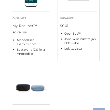
OHJAIMET
OHJAIMET
My Recliner™ -
SC01
sovellus
OpenBus™
Jopa 14 painiketta ja 7
Mahdolliset
LED-valoa
lisätoiminnot
Lukittavissa
Saatavana iOS:lle ja
Androidille