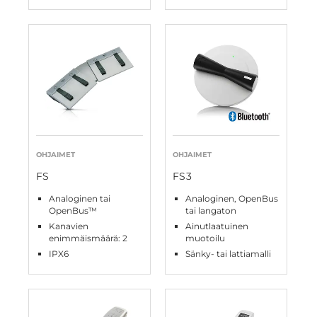
OHJAIMET
OHJAIMET
FS
FS3
Analoginen tai
Analoginen, OpenBus
OpenBus™
tai langaton
Kanavien
Ainutlaatuinen
enimmäismäärä: 2
muotoilu
IPX6
Sänky- tai lattiamalli