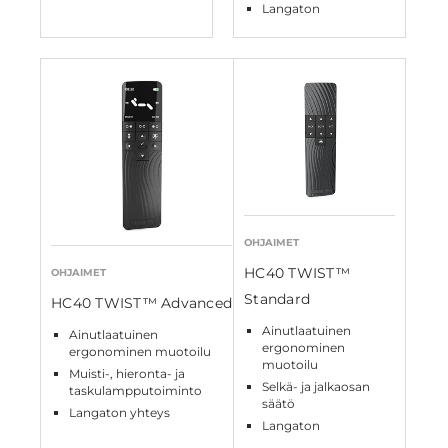
Langaton
OHJAIMET
HC40 TWIST™
OHJAIMET
Standard
HC40 TWIST™ Advanced
Ainutlaatuinen
Ainutlaatuinen
ergonominen
ergonominen muotoilu
muotoilu
Muisti-, hieronta- ja
Selkä- ja jalkaosan
taskulampputoiminto
säätö
Langaton yhteys
Langaton