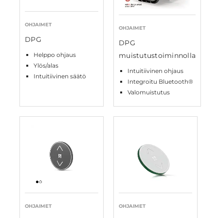
OHJAIMET
OHJAIMET
DPG
DPG
Helppo ohjaus
muistutustoiminnolla
Ylös/alas
Intuitiivinen ohjaus
Intuitiivinen säätö
Integroitu Bluetooth®
Valomuistutus
OHJAIMET
OHJAIMET