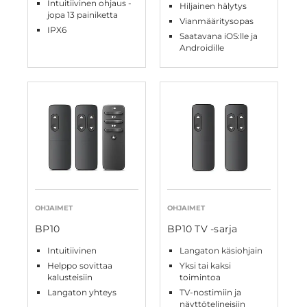
Intuitiivinen ohjaus -
Hiljainen hälytys
jopa 13 painiketta
Vianmääritysopas
IPX6
Saatavana iOS:lle ja
Androidille
OHJAIMET
OHJAIMET
BP10
BP10 TV -sarja
Intuitiivinen
Langaton käsiohjain
Helppo sovittaa
Yksi tai kaksi
kalusteisiin
toimintoa
Langaton yhteys
TV-nostimiin ja
näyttötelineisiin