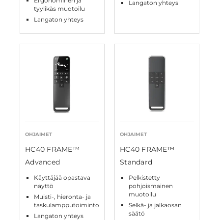
Ergonominen ja
Langaton yhteys
tyylikäs muotoilu
Langaton yhteys
OHJAIMET
OHJAIMET
HC40 FRAME™
HC40 FRAME™
Advanced
Standard
Käyttäjää opastava
Pelkistetty
näyttö
pohjoismainen
muotoilu
Muisti-, hieronta- ja
taskulampputoiminto
Selkä- ja jalkaosan
säätö
Langaton yhteys