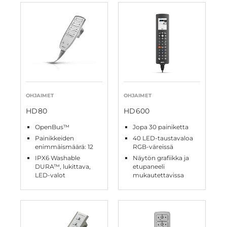
OHJAIMET
OHJAIMET
HD80
HD600
OpenBus™
Jopa 30 painiketta
Painikkeiden
40 LED-taustavaloa
enimmäismäärä: 12
RGB-väreissä
IPX6 Washable
Näytön grafiikka ja
DURA™, lukittava,
etupaneeli
LED-valot
mukautettavissa