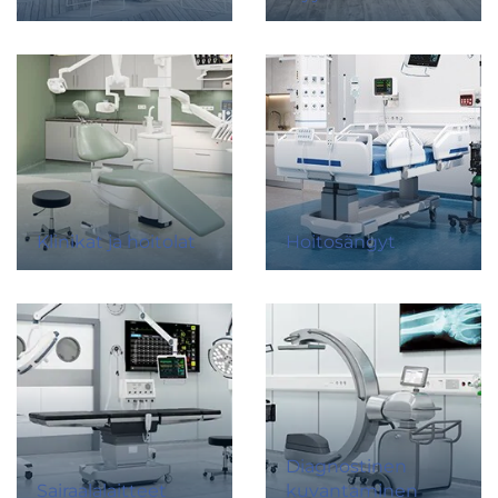
Klinikat ja hoitolat
Hoitosängyt
Diagnostinen
Sairaalalaitteet
kuvantaminen