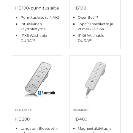
HB100-punnituslaite
HB190
Punnituslaite (LINAK)
OpenBus™
Intuitiivinen
Jopa 19 painiketta ja
käyttöliittymä
21 merkkivaloa
IPX6 Washable
IPX6 Washable
DURA™
DURA™
OHJAIMET
OHJAIMET
HB200
HB400
Langaton Bluetooth-
Magneettilukitus ja