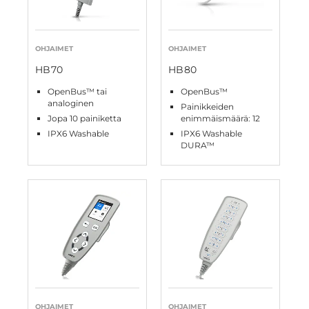
OHJAIMET
OHJAIMET
HB70
HB80
OpenBus™ tai
OpenBus™
analoginen
Painikkeiden
Jopa 10 painiketta
enimmäismäärä: 12
IPX6 Washable
IPX6 Washable
DURA™
OHJAIMET
OHJAIMET