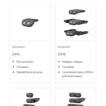
OHJAIMET
OHJAIMET
DPA
DPB
Perusohjain
Helppo ohjaus
Ylös/alas
Ylös/alas
Säädettävä etuosa
Liukukiskorasia DPB:n
piilottamiseen