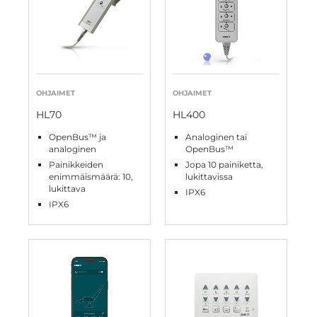
OHJAIMET
OHJAIMET
HL70
HL400
OpenBus™ ja
Analoginen tai
analoginen
OpenBus™
Painikkeiden
Jopa 10 painiketta,
enimmäismäärä: 10,
lukittavissa
lukittava
IPX6
IPX6