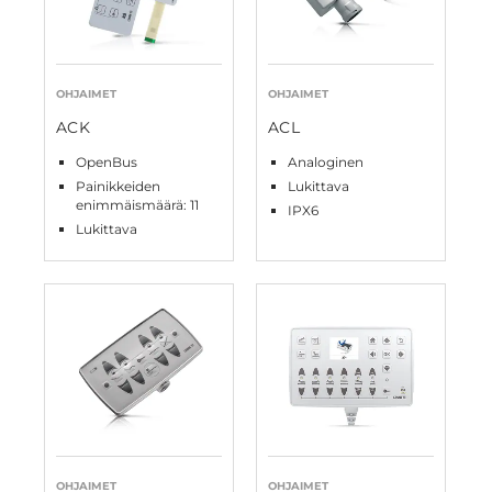
OHJAIMET
OHJAIMET
ACK
ACL
OpenBus
Analoginen
Painikkeiden
Lukittava
enimmäismäärä: 11
IPX6
Lukittava
OHJAIMET
OHJAIMET