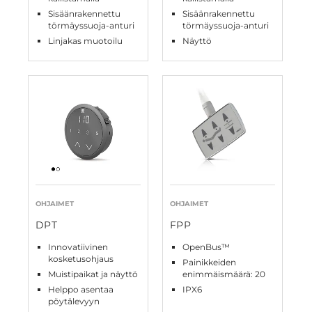
Sisäänrakennettu
Sisäänrakennettu
törmäyssuoja-anturi
törmäyssuoja-anturi
Linjakas muotoilu
Näyttö
OHJAIMET
OHJAIMET
DPT
FPP
Innovatiivinen
OpenBus™
kosketusohjaus
Painikkeiden
Muistipaikat ja näyttö
enimmäismäärä: 20
Helppo asentaa
IPX6
pöytälevyyn