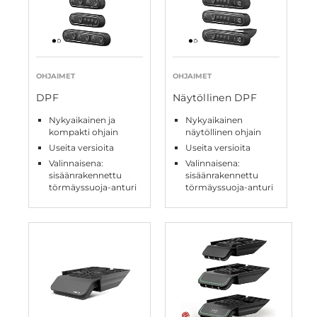
OHJAIMET
OHJAIMET
DPF
Näytöllinen DPF
Nykyaikainen ja
Nykyaikainen
kompakti ohjain
näytöllinen ohjain
Useita versioita
Useita versioita
Valinnaisena:
Valinnaisena:
sisäänrakennettu
sisäänrakennettu
törmäyssuoja-anturi
törmäyssuoja-anturi