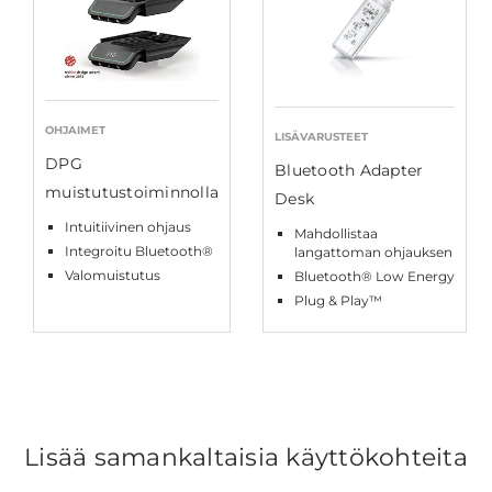
OHJAIMET
LISÄVARUSTEET
DPG
Bluetooth Adapter
muistutustoiminnolla
Desk
Intuitiivinen ohjaus
Mahdollistaa
Integroitu Bluetooth®
langattoman ohjauksen
Valomuistutus
Bluetooth® Low Energy
Plug & Play™
Lisää samankaltaisia käyttökohteita