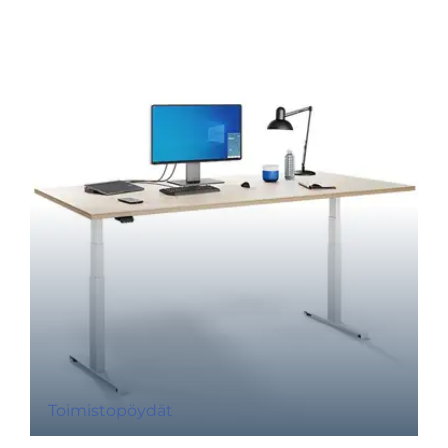
Toimistopöydät