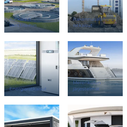
Ratkaisut
Rakennusalan
venttiileihin
ratkaisut
Merenkulun
Energiaratkaisut
järjestelmät