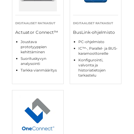
DIGITAALISET RATKAISUT
DIGITAALISET RATKAISUT
Actuator Connect™
BusLink-ohjelmisto
Joustava
PC-ohjelmisto
prototyyppien
IC™-, Parallel- ja BUS-
kehittäminen
karamoottoreille
Suorituskyvyn
Konfigurointi,
analysointi
valvonta ja
Tarkka vianmääritys
historiatietojen
tarkastelu