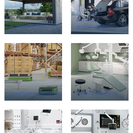
Ratkaisut
Aurinkosuojajärjestelmät
ajoneuvoihin
Materiaalinkäsittelyratkaisut
Klinikat ja hoitolat