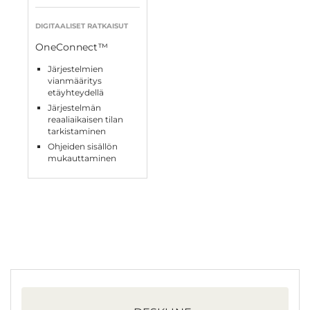
DIGITAALISET RATKAISUT
OneConnect™
Järjestelmien
vianmääritys
etäyhteydellä
Järjestelmän
reaaliaikaisen tilan
tarkistaminen
Ohjeiden sisällön
mukauttaminen