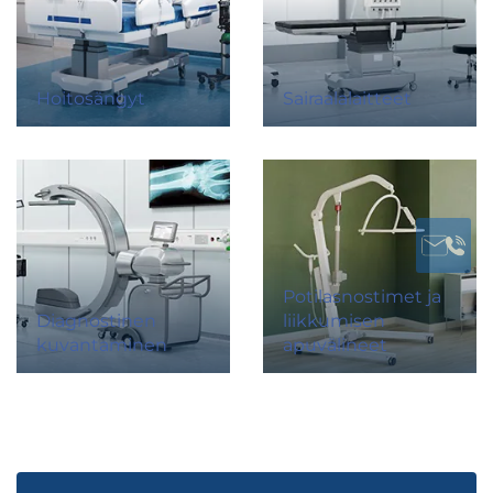
Hoitosängyt
Sairaalalaitteet
Potilasnostimet ja
Diagnostinen
liikkumisen
kuvantaminen
apuvälineet