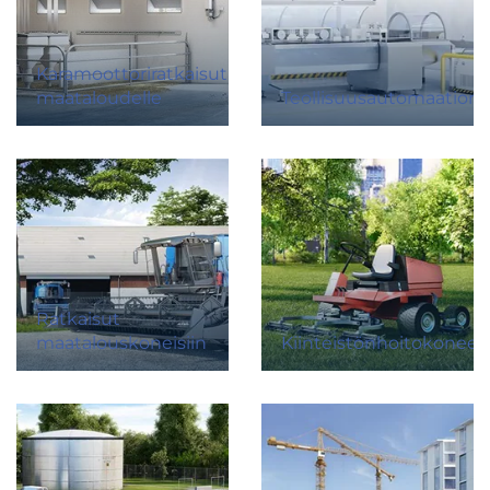
Karamoottoriratkaisut
maataloudelle
Teollisuusautomaatiora
Ratkaisut
maatalouskoneisiin
Kiinteistönhoitokoneet