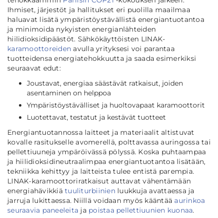
tehokkaammin
Pariisin COP21
-kokouksen jälkeen.
Ihmiset, järjestöt ja hallitukset eri puolilla maailmaa
haluavat lisätä ympäristöystävällistä energiantuotantoa
ja minimoida nykyisten energianlähteiden
hiilidioksidipäästöt. Sähkökäyttöisten LINAK-
karamoottoreiden
avulla yrityksesi voi parantaa
tuotteidensa energiatehokkuutta ja saada esimerkiksi
seuraavat edut:
Joustavat, energiaa säästävät ratkaisut, joiden
asentaminen on helppoa
Ympäristöystävälliset ja huoltovapaat karamoottorit
Luotettavat, testatut ja kestävät tuotteet
Energiantuotannossa laitteet ja materiaalit altistuvat
kovalle rasitukselle avomerellä, polttavassa auringossa tai
pellettiuuneja ympäröivässä pölyssä. Koska puhtaampaa
ja hiilidioksidineutraalimpaa energiantuotantoa lisätään,
tekniikka kehittyy ja laitteista tulee entistä parempia.
LINAK-karamoottoriratkaisut auttavat vähentämään
energiahävikkiä
tuuliturbiinien
luukkuja avattaessa ja
jarruja lukittaessa. Niillä voidaan myös kääntää
aurinkoa
seuraavia paneeleita
ja
poistaa pellettiuunien kuonaa
.