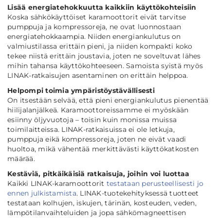
Lisää energiatehokkuutta kaikkiin käyttökohteisiin
Koska sähkökäyttöiset karamoottorit eivät tarvitse
pumppuja ja kompressoreja, ne ovat luonnostaan
energiatehokkaampia. Niiden energiankulutus on
valmiustilassa erittäin pieni, ja niiden kompakti koko
tekee niistä erittäin joustavia, joten ne soveltuvat lähes
mihin tahansa käyttökohteeseen. Samoista syistä myös
LINAK-ratkaisujen asentaminen on erittäin helppoa.
Helpompi toimia ympäristöystävällisesti
On itsestään selvää, että pieni energiankulutus pienentää
hiilijalanjälkeä. Karamoottoreissamme ei myöskään
esiinny öljyvuotoja – toisin kuin monissa muissa
toimilaitteissa. LINAK-ratkaisuissa ei ole letkuja,
pumppuja eikä kompressoreja, joten ne eivät vaadi
huoltoa, mikä vähentää merkittävästi käyttökatkosten
määrää.
Kestäviä, pitkäikäisiä ratkaisuja, joihin voi luottaa
Kaikki LINAK-karamoottorit
testataan perusteellisesti jo
ennen julkistamista
. LINAK-tuotekehityksessä tuotteet
testataan kolhujen, iskujen, tärinän, kosteuden, veden,
lämpötilanvaihteluiden ja jopa sähkömagneettisen