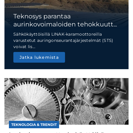
Teknosys parantaa
aurinkovoimaloiden tehokkuutt...
Sähkökäyttöisillä LINAK-karamoottoreilla
varustetut auringonseurantajärjestelmät (STS)
voivat lis...
Jatka lukemista
TEKNOLOGIA & TRENDIT