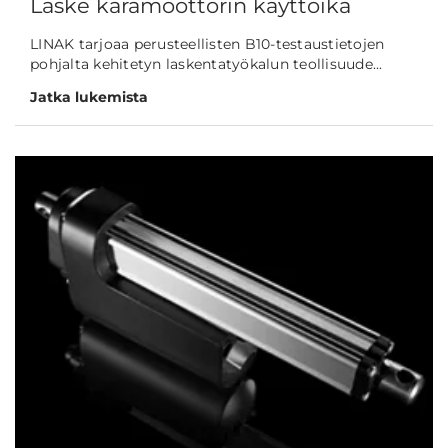
Laske karamoottorin käyttöikä
LINAK tarjoaa perusteellisten B10-testaustietojen
pohjalta kehitetyn laskentatyökalun teollisuude...
Jatka lukemista