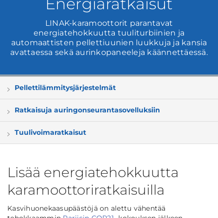
Energiaratkaisut
LINAK-karamoottorit parantavat
energiatehokkuutta tuuliturbiinien ja
automaattisten pellettiuunien luukkuja ja kansia
avattaessa sekä aurinkopaneeleja käännettäessä.
Pellettilämmitysjärjestelmät
Ratkaisuja auringonseurantasovelluksiin
Tuulivoimaratkaisut
Lisää energiatehokkuutta
karamoottoriratkaisuilla
Kasvihuonekaasupäästöjä on alettu vähentää