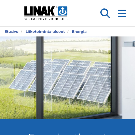
Etusivu
Liiketoiminta-alueet
Energia