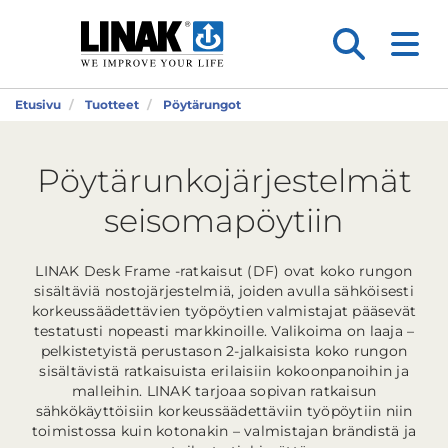
Etusivu
Tuotteet
Pöytärungot
Pöytärunkojärjestelmät
seisomapöytiin
LINAK Desk Frame -ratkaisut (DF) ovat koko rungon
sisältäviä nostojärjestelmiä, joiden avulla sähköisesti
korkeussäädettävien työpöytien valmistajat pääsevät
testatusti nopeasti markkinoille. Valikoima on laaja –
pelkistetyistä perustason 2-jalkaisista koko rungon
sisältävistä ratkaisuista erilaisiin kokoonpanoihin ja
malleihin. LINAK tarjoaa sopivan ratkaisun
sähkökäyttöisiin korkeussäädettäviin työpöytiin niin
toimistossa kuin kotonakin – valmistajan brändistä ja