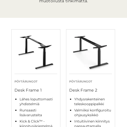
muotoilusta tinkimättä.
PÖYTÄRUNGOT
PÖYTÄRUNGOT
Desk Frame 1
Desk Frame 2
Lähes loputtomasti
Yhdysrakenteinen
yhdistelmiä
teleskooppipalkki
Runsaasti
Valmiiksi konfiguroitu
lisävarusteita
ohjausyksikkö
Kick & Click™ -
Intuitiivinen kiinnitys
kiinnitysjärjestelmä
napsauttamalla