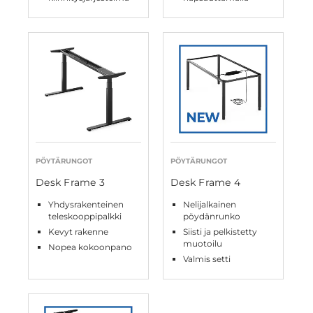
PÖYTÄRUNGOT
PÖYTÄRUNGOT
Desk Frame 3
Desk Frame 4
Yhdysrakenteinen
Nelijalkainen
teleskooppipalkki
pöydänrunko
Kevyt rakenne
Siisti ja pelkistetty
muotoilu
Nopea kokoonpano
Valmis setti