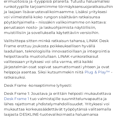
erimuotoisia ja -tyyppisiä pilareita. Tutustu haluamallesi
runkotyypille tarjoamiimme törmäyksensuojaratkaisuihin
ja laajaan lisävarustevalikoimaamme. Lisäksi yrityksesi
voi viimeistellä koko rungon sisältävän ratkaisunsa
pöytäohjaimella – niissäkin valikoimamme on kattava:
perustason nosto- ja laskuohjaimista näytöllisiin,
muistillisiin ja sovelluksella käytettäviin versioihin.
Valitsittepa sitten minkä ratkaisun tahansa, LINAK Desk
Frame erottuu joukosta poikkeuksellisen hyvällä
laadullaan, teknologisilla innovaatioillaan ja integrointia
helpottavalla muotoilullaan. LINAK-runkoratkaisut
valitessaan yrityksesi voi olla varma, että kaikki
järjestelmän osat sopivat saumattomasti yhteen ja ovat
helppoja asentaa. Siksi kutsummekin niitä
Plug & Play™
-
ratkaisuiksi.
Desk Frame -konseptimme lyhyesti:
Desk Frame 1: Joustava ja erittäin helposti mukautettava
Desk Frame 1
tuo valmistajille suunnittelunvapautta ja
lähes rajattomat yhdistelymahdollisuudet. Yrityksesi voi
mukauttaa korkeussäädettävät työpöytänsä valitsemalla
laajasta DESKLINE-tuotevalikoimasta haluamansa