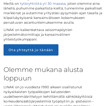
Meillä on
tytäryhtiöitä yli 30 maassa
, joten olemme aina
lähellä, puhumme paikallista kieltä, tunnemme paikalliset
markkinat ja autamme yritystäsi pysymään ajan tasalla ja
kilpailukykyisenä kansainväliseen kokemukseen
perustuvan asiantuntemuksemme avulla.
LINAK on kaikenkattava seisomapöytien
järjestelmätoimittaja ja kansainvälinen
yhteistyökumppani.
Ota yhteyttä jo tänään
Olemme mukana alusta
loppuun
LINAK on jo vuodesta 1990 alkaen osallistunut
nykyaikaisten työpaikkojen kalusteiden
uudelleenmäärittelyyn kehittämällä sähkökäyttöisiä
korkeudensäätöjärjestelmiä työpöytiin ja -pisteisiin –