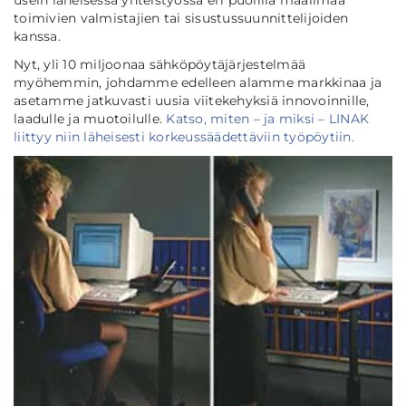
usein läheisessä yhteistyössä eri puolilla maailmaa
toimivien valmistajien tai sisustussuunnittelijoiden
kanssa.
Nyt, yli 10 miljoonaa sähköpöytäjärjestelmää
myöhemmin, johdamme edelleen alamme markkinaa ja
asetamme jatkuvasti uusia viitekehyksiä innovoinnille,
laadulle ja muotoilulle.
Katso, miten – ja miksi – LINAK
liittyy niin läheisesti korkeussäädettäviin työpöytiin.