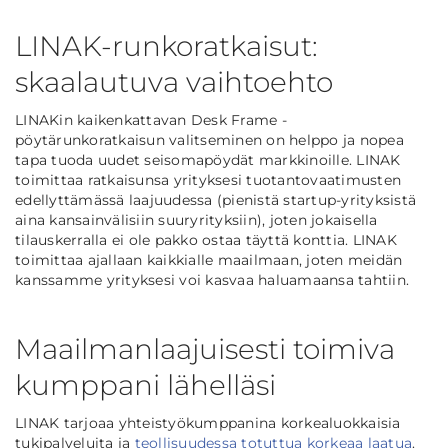
LINAK-runkoratkaisut:
skaalautuva vaihtoehto
LINAKin kaikenkattavan Desk Frame -
pöytärunkoratkaisun valitseminen on helppo ja nopea
tapa tuoda uudet seisomapöydät markkinoille. LINAK
toimittaa ratkaisunsa yrityksesi tuotantovaatimusten
edellyttämässä laajuudessa (pienistä startup-yrityksistä
aina kansainvälisiin suuryrityksiin), joten jokaisella
tilauskerralla ei ole pakko ostaa täyttä konttia. LINAK
toimittaa ajallaan kaikkialle maailmaan, joten meidän
kanssamme yrityksesi voi kasvaa haluamaansa tahtiin.
Maailmanlaajuisesti toimiva
kumppani lähelläsi
LINAK tarjoaa yhteistyökumppanina korkealuokkaisia
tukipalveluita ja
teollisuudessa totuttua korkeaa laatua
.