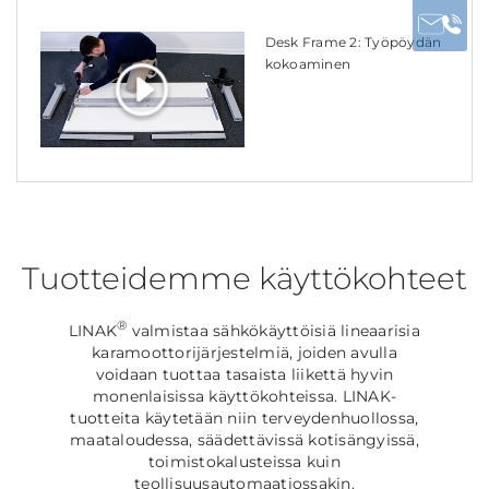
Desk Frame 2: Työpöydän
kokoaminen
Tuotteidemme käyttökohteet
®
LINAK
valmistaa sähkökäyttöisiä lineaarisia
karamoottorijärjestelmiä, joiden avulla
voidaan tuottaa tasaista liikettä hyvin
monenlaisissa käyttökohteissa. LINAK-
tuotteita käytetään niin terveydenhuollossa,
maataloudessa, säädettävissä kotisängyissä,
toimistokalusteissa kuin
teollisuusautomaatiossakin.