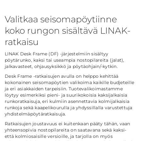
Valitkaa seisomapöytiinne
koko rungon sisältävä LINAK-
ratkaisu
LINAK Desk Frame (DF) -järjestelmiin sisältyy
pöytärunko, kaksi tai useampia nostopilareita (jalat),
jalkavasteet, ohjausyksikkö ja pöytäohjain/-kytkin.
Desk Frame -ratkaisujen avulla on helppo kehittää
kokonainen seisomapöytien valikoima kaikille budjeteille
ja eri asiakkaiden tarpeisiin. Tuotevalikoimastamme
löytyy esimerkiksi pieni- ja suurikokoisia kaksijalkaisia
runkoratkaisuja, eri kulmiin asennettavia kolmijalkaisia
runkoja sekä kaapelikourulla ja yhdyssillalla varustettuja
yhdistelmäpöytäratkaisuja.
Ratkaisujen joustavuus ei kuitenkaan pääty tähän, vaan
yhteensopivia nostopilareita on saatavana sekä kaksi-
että kolmiosaisille versioille, ja tarjolla on myös