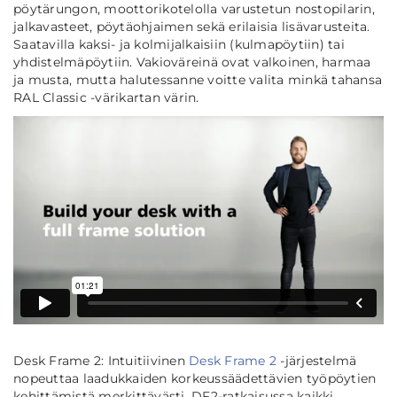
pöytärungon, moottorikotelolla varustetun nostopilarin,
jalkavasteet, pöytäohjaimen sekä erilaisia lisävarusteita.
Saatavilla kaksi- ja kolmijalkaisiin (kulmapöytiin) tai
yhdistelmäpöytiin. Vakioväreinä ovat valkoinen, harmaa
ja musta, mutta halutessanne voitte valita minkä tahansa
RAL Classic -värikartan värin.
Desk Frame 2: Intuitiivinen
Desk Frame 2
-järjestelmä
nopeuttaa laadukkaiden korkeussäädettävien työpöytien
kehittämistä merkittävästi. DF2-ratkaisussa kaikki