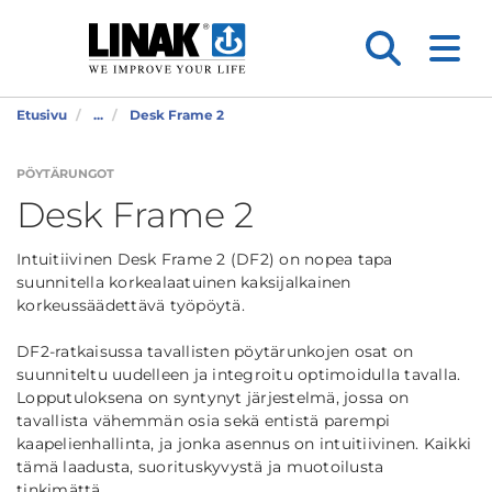
Etusivu
...
Desk Frame 2
PÖYTÄRUNGOT
Desk Frame 2
Intuitiivinen Desk Frame 2 (DF2) on nopea tapa
suunnitella korkealaatuinen kaksijalkainen
korkeussäädettävä työpöytä.
DF2-ratkaisussa tavallisten pöytärunkojen osat on
suunniteltu uudelleen ja integroitu optimoidulla tavalla.
Lopputuloksena on syntynyt järjestelmä, jossa on
tavallista vähemmän osia sekä entistä parempi
kaapelienhallinta, ja jonka asennus on intuitiivinen. Kaikki
tämä laadusta, suorituskyvystä ja muotoilusta
tinkimättä.