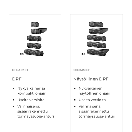
OHJAIMET
OHJAIMET
DPF
Näytöllinen DPF
Nykyaikainen ja
Nykyaikainen
kompakti ohjain
näytöllinen ohjain
Useita versioita
Useita versioita
Valinnaisena:
Valinnaisena:
sisäänrakennettu
sisäänrakennettu
törmäyssuoja-anturi
törmäyssuoja-anturi