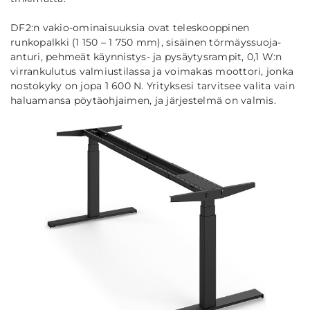
DF2:n vakio-ominaisuuksia ovat teleskooppinen
runkopalkki (1 150 – 1 750 mm), sisäinen törmäyssuoja-
anturi, pehmeät käynnistys- ja pysäytysrampit, 0,1 W:n
virrankulutus valmiustilassa ja voimakas moottori, jonka
nostokyky on jopa 1 600 N. Yrityksesi tarvitsee valita vain
haluamansa pöytäohjaimen, ja järjestelmä on valmis.