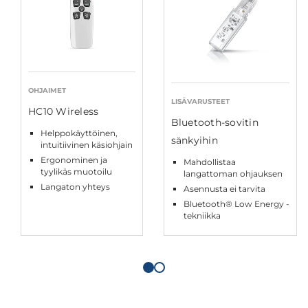
OHJAIMET
LISÄVARUSTEET
HC10 Wireless
Bluetooth-sovitin
Helppokäyttöinen,
sänkyihin
intuitiivinen käsiohjain
Ergonominen ja
Mahdollistaa
tyylikäs muotoilu
langattoman ohjauksen
Langaton yhteys
Asennusta ei tarvita
Bluetooth® Low Energy -
tekniikka