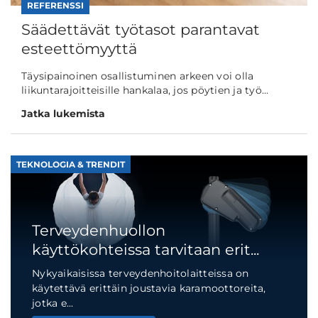
REFERENSSI
Säädettävät työtasot parantavat
esteettömyyttä
Täysipainoinen osallistuminen arkeen voi olla
liikuntarajoitteisille hankalaa, jos pöytien ja työ...
Jatka lukemista
TEKNOLOGIA & TRENDIT
Terveydenhuollon
käyttökohteissa tarvitaan erit...
Nykyaikaisissa terveydenhoitolaitteissa on
käytettävä erittäin joustavia karamoottoreita,
jotka e...