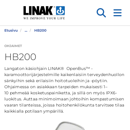
Etusivu
...
HB200
OHJAIMET
HB200
Langaton käsiohjain LINAK® OpenBus™ -
karamoottorijärjestelmille kaikenlaisiin terveydenhuollon
sänkyihin sekä erilaisiin hoitotuoleihin ja -pöytiin.
Ohjaimessa on asiakkaan tarpeiden mukaisesti 1–
10 pehmeää kosketuspainiketta, ja sillä on myös IPX6-
luokitus. Auttaa minimoimaan johtoihin kompastumisen
vaaran tilanteissa, joissa hoitohenkilökunta tarvitsee tilaa
kaikkialla potilaan ympärillä.