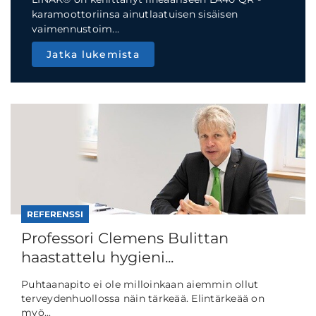
karamoottoriinsa ainutlaatuisen sisäisen
vaimennustoim...
Jatka lukemista
REFERENSSI
Professori Clemens Bulittan
haastattelu hygieni...
Puhtaanapito ei ole milloinkaan aiemmin ollut
terveydenhuollossa näin tärkeää. Elintärkeää on
myö...