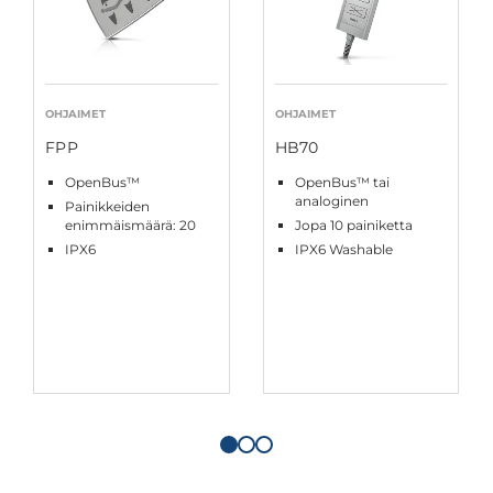
OHJAIMET
OHJAIMET
FPP
HB70
OpenBus™
OpenBus™ tai
analoginen
Painikkeiden
enimmäismäärä: 20
Jopa 10 painiketta
IPX6
IPX6 Washable