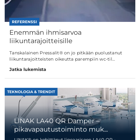
REFERENSSI
Enemmän ihmisarvoa
liikuntarajoitteisille
Tanskalainen Pressalit® on jo pitkään puolustanut
liikuntarajoitteisten oikeutta parempiin wc-til...
Jatka lukemista
TEKNOLOGIA & TRENDIT
LINAK LA40 QR Damper –
pikavapautustoiminto muk...
LINAK® on kehittänyt lineaariseen LA40 QR -