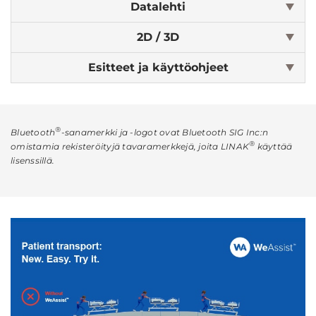
Datalehti
2D / 3D
Esitteet ja käyttöohjeet
®
Bluetooth
-sanamerkki ja -logot ovat Bluetooth SIG Inc:n
®
omistamia rekisteröityjä tavaramerkkejä, joita LINAK
käyttää
lisenssillä.