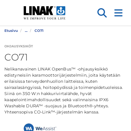
Etusivu
...
CO71
OHJAUSYKSIKÖT
CO71
Nelikanavainen LINAK OpenBus™ -ohjausyksikkö
edistyneisiin karamoottorijärjestelmiin, joita käytetään
erilaisissa terveydenhuollon laitteissa, kuten
sairaalasängyissä, hoitopöydissä ja toimenpidetuoleissa.
Siinä on 350 W:n hakkurivirtalähde, hyvät
kaapelointimahdollisuudet sekä valinnaisina IPX6
Washable DURA™ -suojaus ja Bluetooth®-yhteys.
Yhteensopiva CO-Link™-järjestelmän kanssa.