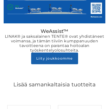
WeAssist™
LINAK® ja saksalainen TENTE® ovat yhdistäneet
voimansa, ja tämän tiiviin kumppanuuden
tavoitteena on parantaa hoitoalan
työskentelyolosuhteita.
Liity joukkoomme
Lisää samankaltaisia tuotteita