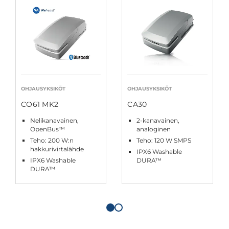
OHJAUSYKSIKÖT
OHJAUSYKSIKÖT
CO61 MK2
CA30
Nelikanavainen,
2-kanavainen,
OpenBus™
analoginen
Teho: 200 W:n
Teho: 120 W SMPS
hakkurivirtalähde
IPX6 Washable
IPX6 Washable
DURA™
DURA™