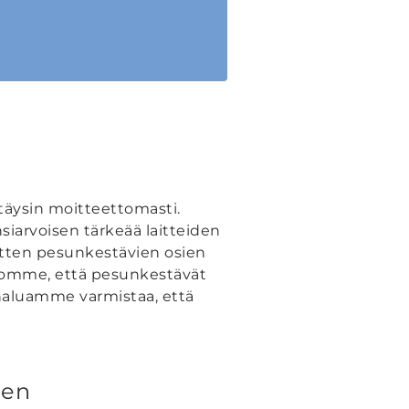
äysin moitteettomasti.
iarvoisen tärkeää laitteiden
sitten pesunkestävien osien
skomme, että pesunkestävät
 haluamme varmistaa, että
sen