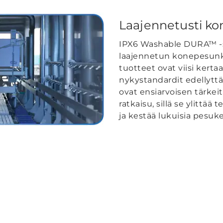
Laajennetusti k
IPX6 Washable DURA™ -
laajennetun konepesunk
tuotteet ovat viisi kert
nykystandardit edellyttä
ovat ensiarvoisen tärke
ratkaisu, sillä se ylittää
ja kestää lukuisia pesuke