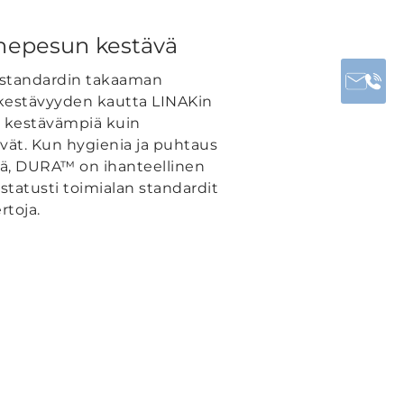
onepesun kestävä
standardin takaaman
estävyyden kautta LINAKin
aa kestävämpiä kuin
vät. Kun hygienia ja puhtaus
itä, DURA™ on ihanteellinen
 testatusti toimialan standardit
rtoja.