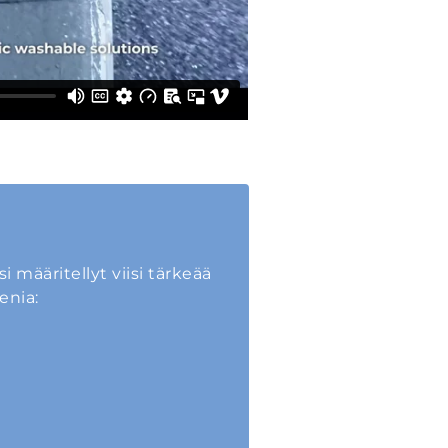
määritellyt viisi tärkeää
enia: