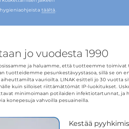
n koskettamisen jälkeen
ihygieniaohjeista
täältä
.
staan jo vuodesta 1990
sissamme ja haluamme, että tuotteemme toimivat t
 tuotteidemme pesunkestävyystasoa, sillä se on ens
aiheuttamilta vaurioilta. LINAK esitteli jo 30 vuotta 
lle kuin silloiset riittämättömät IP-luokitukset. U
ttavat minimoimaan potilaiden infektiotartunnat, ja
a konepesuja vahvoilla pesuaineilla.
Kestää pyyhkimi