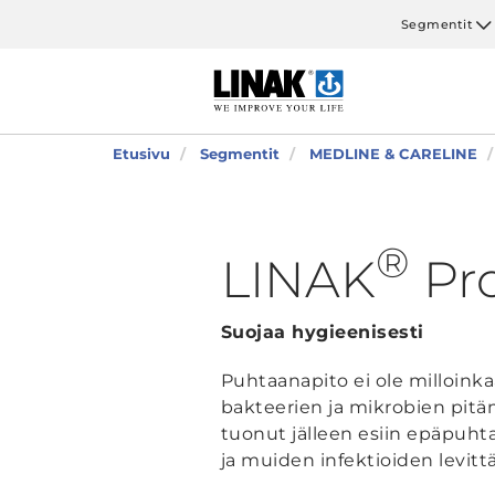
Segmentit
Etusivu
Segmentit
MEDLINE & CARELINE
®
LINAK
Pr
Suojaa hygieenisesti
Puhtaanapito ei ole milloink
bakteerien ja mikrobien pitä
tuonut jälleen esiin epäpuhta
ja muiden infektioiden levittä