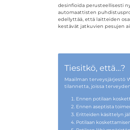
desinfioida perusteellisesti 
automaattisten puhdistuspro
edellyttää, että laitteiden osa
kestävät jatkuvien pesujen a
Tiesitkö, että...?
Maailman terveysjärjestö W
tilannetta, joissa terveyd
Ennen potilaan kosket
Ennen aseptista toime
Eritteiden käsittelyn j
Potilaan koskettamisen