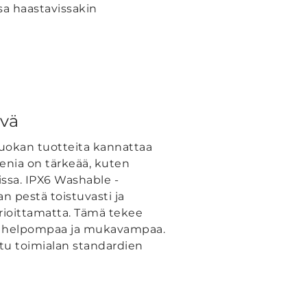
sa haastavissakin
vä
uokan tuotteita kannattaa
ienia on tärkeää, kuten
oissa. IPX6 Washable -
an pestä toistuvasti ja
urioittamatta. Tämä tekee
ä helpompaa ja mukavampaa.
tu toimialan standardien