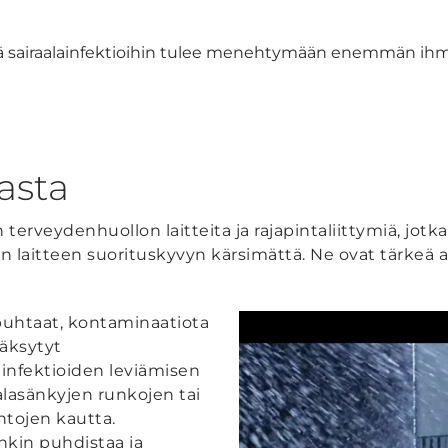
sairaalainfektioihin tulee menehtymään enemmän ihmi
asta
terveydenhuollon laitteita ja rajapintaliittymiä, jotk
en laitteen suorituskyvyn kärsimättä. Ne ovat tärkeä 
 puhtaat, kontaminaatiota
väksytyt
 infektioiden leviämisen
alasänkyjen runkojen tai
ntojen kautta.
enkin puhdistaa ja