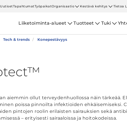
Uutiset
Tapahtumat
Työpaikat
Organisaatio
Kestävä kehitys
Tietoa 
Liiketoiminta-alueet
Tuotteet
Tuki
Yht
Tech & trends
Konepestävyys
otect™
aan aiemmin ollut terveydenhuollossa näin tärkeää. E
minen poissa pinnoilta infektioiden ehkäisemiseksi. 
iden pintojen roolin erilaisten sairauksien sekä antib
misessä – erityisesti sairaaloissa ja hoitokodeissa.