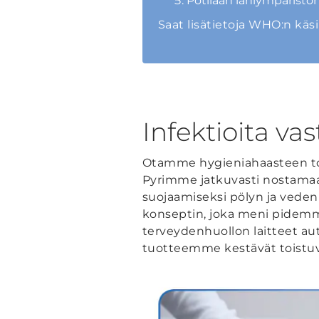
Potilaan lähiympäristö
Saat lisätietoja WHO:n käs
Infektioita va
Otamme hygieniahaasteen to
Pyrimme jatkuvasti nostamaan
suojaamiseksi pölyn ja veden 
konseptin, joka meni pidemmä
terveydenhuollon laitteet au
tuotteemme kestävät toistuvi