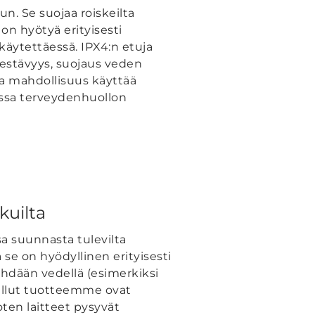
n. Se suojaa roiskeilta
ä on hyötyä erityisesti
käytettäessä. IPX4:n etuja
kestävyys, suojaus veden
 ja mahdollisuus käyttää
missa terveydenhuollon
kuilta
a suunnasta tulevilta
 se on hyödyllinen erityisesti
tehdään vedellä (esimerkiksi
itellut tuotteemme ovat
oten laitteet pysyvät