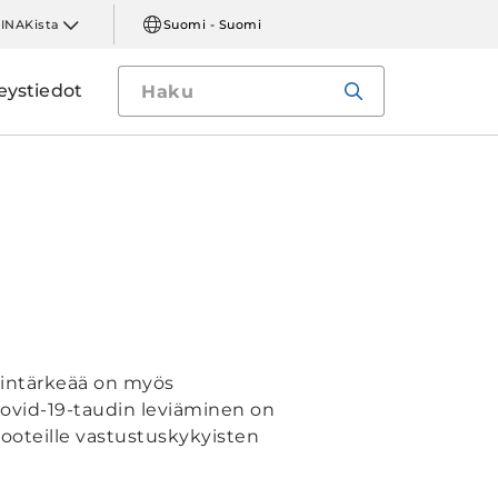
LINAKista
Suomi - Suomi
eystiedot
lintärkeää on myös
Covid-19-taudin leviäminen on
iooteille vastustuskykyisten