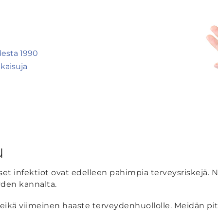
desta 1990
kaisuja
u
set infektiot ovat edelleen pahimpia terveysriskejä. 
yden kannalta.
eikä viimeinen haaste terveydenhuollolle. Meidän pi