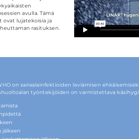
nykyaikaisten
sessien avulla. Tämä
t ovat lujatekoisia ja
iheuttaman rasituksen.
HO on sairaalainfektioiden leviämisen ehkäisemiseksi 
enhuoltoalan työntekijöiden on varmistettava käsihygi
tamista
npidettä
älkeen
 jälkeen