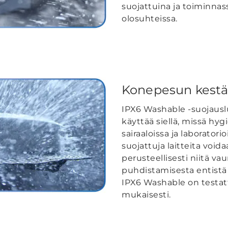
suojattuina ja toiminnas
olosuhteissa.
Konepesun kestä
IPX6 Washable -suojausl
käyttää siellä, missä hyg
sairaaloissa ja laboratori
suojattuja laitteita voida
perusteellisesti niitä va
puhdistamisesta entist
IPX6 Washable on testat
mukaisesti.