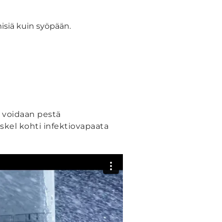
siä kuin syöpään.
a voidaan pestä
askel kohti infektiovapaata