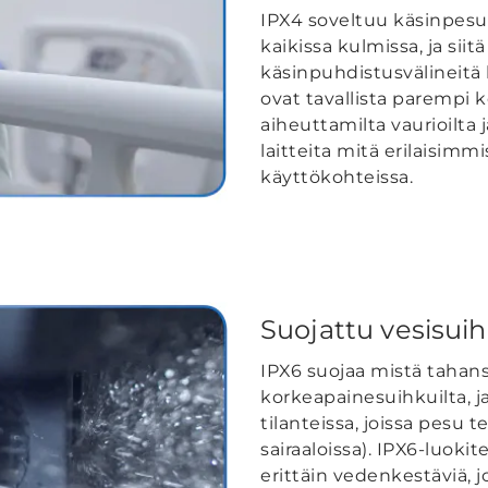
IPX4 soveltuu käsinpesuu
kaikissa kulmissa, ja siit
käsinpuhdistusvälineitä 
ovat tavallista parempi 
aiheuttamilta vaurioilta
laitteita mitä erilaisim
käyttökohteissa.
Suojattu vesisuih
IPX6 suojaa mistä tahans
korkeapainesuihkuilta, ja
tilanteissa, joissa pesu 
sairaaloissa). IPX6-luok
erittäin vedenkestäviä, j