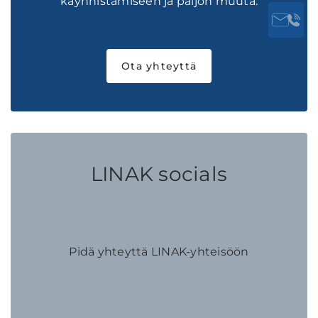
käynnistämiseen ja paljon muuta.
Ota yhteyttä
LINAK socials
Pidä yhteyttä LINAK-yhteisöön