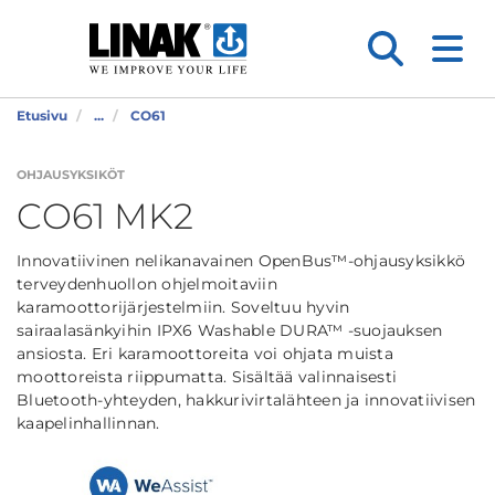
Etusivu
...
CO61
OHJAUSYKSIKÖT
CO61 MK2
Innovatiivinen nelikanavainen OpenBus™-ohjausyksikkö
terveydenhuollon ohjelmoitaviin
karamoottorijärjestelmiin. Soveltuu hyvin
sairaalasänkyihin IPX6 Washable DURA™ -suojauksen
ansiosta. Eri karamoottoreita voi ohjata muista
moottoreista riippumatta. Sisältää valinnaisesti
Bluetooth-yhteyden, hakkurivirtalähteen ja innovatiivisen
kaapelinhallinnan.