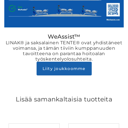
WeAssist™
LINAK® ja saksalainen TENTE® ovat yhdistäneet
voimansa, ja tämän tiiviin kumppanuuden
tavoitteena on parantaa hoitoalan
työskentelyolosuhteita.
Liity joukkoomme
Lisää samankaltaisia tuotteita