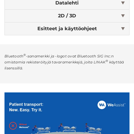
Datalehti
2D / 3D
Esitteet ja käyttöohjeet
®
Bluetooth
-sanamerkki ja -logot ovat Bluetooth SIG Inc:n
®
omistamia rekisteröityjä tavaramerkkejä, joita LINAK
käyttää
lisenssillä.