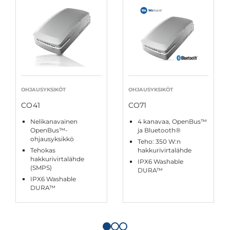
OHJAUSYKSIKÖT
OHJAUSYKSIKÖT
CO41
CO71
Nelikanavainen
4 kanavaa, OpenBus™
OpenBus™-
ja Bluetooth®
ohjausyksikkö
Teho: 350 W:n
Tehokas
hakkurivirtalähde
hakkurivirtalähde
IPX6 Washable
(SMPS)
DURA™
IPX6 Washable
DURA™