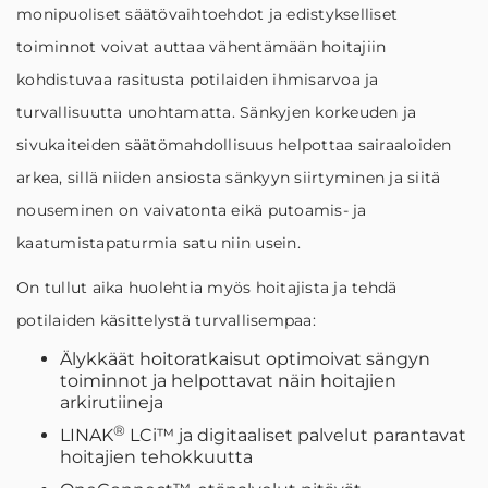
monipuoliset säätövaihtoehdot ja edistykselliset
toiminnot voivat auttaa vähentämään hoitajiin
kohdistuvaa rasitusta potilaiden ihmisarvoa ja
turvallisuutta unohtamatta. Sänkyjen korkeuden ja
sivukaiteiden säätömahdollisuus helpottaa sairaaloiden
arkea, sillä niiden ansiosta sänkyyn siirtyminen ja siitä
nouseminen on vaivatonta eikä putoamis- ja
kaatumistapaturmia satu niin usein.
On tullut aika huolehtia myös hoitajista ja tehdä
potilaiden käsittelystä turvallisempaa:
Älykkäät hoitoratkaisut optimoivat sängyn
toiminnot ja helpottavat näin hoitajien
arkirutiineja
®
LINAK
LCi™ ja digitaaliset palvelut parantavat
hoitajien tehokkuutta