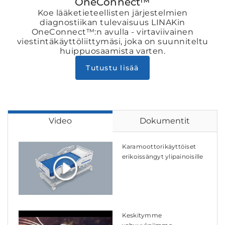
OneConnect™
Koe lääketieteellisten järjestelmien
diagnostiikan tulevaisuus LINAKin
OneConnect™:n avulla - virtaviivainen
viestintäkäyttöliittymäsi, joka on suunniteltu
huippuosaamista varten.
Tutustu lisää
Video
Dokumentit
Karamoottorikäyttöiset
erikoissängyt ylipainoisille
Keskitymme