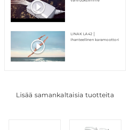
vahvuuksiimme
LINAK LA42 │
Ihanteellinen karamoottori
Lisää samankaltaisia tuotteita