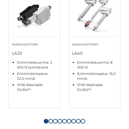
KARAMOOTTORIT
KARAMOOTTORIT
LA23
LA40
Enimmäiskuorma: 2
Enimmäiskuorma: 8
500 N työntävänä
000 N
Enimmäisnopeus:
Enimmäisnopeus: 16,0
22,0 mm/s
mm/s
IPX6 Washable
IPX6 Washable
DURA™
DURA™