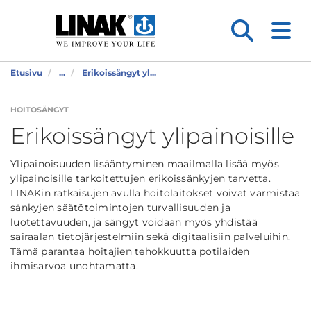
Etusivu
...
Erikoissängyt yl...
HOITOSÄNGYT
Erikoissängyt ylipainoisille
Ylipainoisuuden lisääntyminen maailmalla lisää myös
ylipainoisille tarkoitettujen erikoissänkyjen tarvetta.
LINAKin ratkaisujen avulla hoitolaitokset voivat varmistaa
sänkyjen säätötoimintojen turvallisuuden ja
luotettavuuden, ja sängyt voidaan myös yhdistää
sairaalan tietojärjestelmiin sekä digitaalisiin palveluihin.
Tämä parantaa hoitajien tehokkuutta potilaiden
ihmisarvoa unohtamatta.