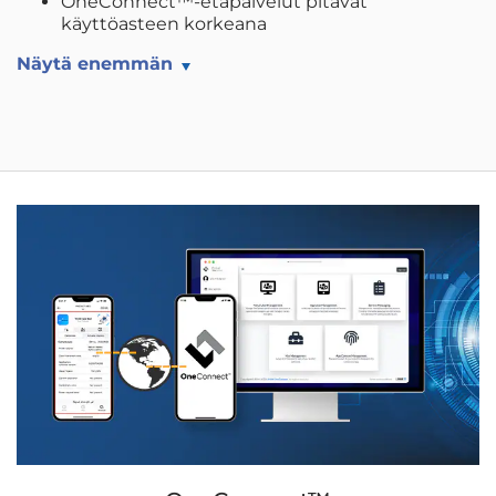
OneConnect™-etäpalvelut pitävät
käyttöasteen korkeana
Näytä enemmän