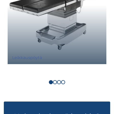
Leikkauspöytä