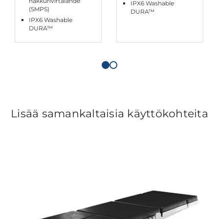
hakkurivirtalähde
IPX6 Washable
(SMPS)
DURA™
IPX6 Washable
DURA™
Lisää samankaltaisia käyttökohteita