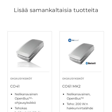
Lisää samankaltaisia tuotteita
OHJAUSYKSIKÖT
OHJAUSYKSIKÖT
CO41
CO61 MK2
Nelikanavainen
Nelikanavainen,
OpenBus™-
OpenBus™
ohjausyksikkö
Teho: 200 W:n
Tehokas
hakkurivirtalähde