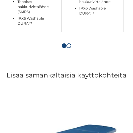
Tehokas
hakkurivirtalähde
hakkurivirtalähde
IPX6 Washable
(SMPS)
DURA™
IPX6 Washable
DURA™
Lisää samankaltaisia käyttökohteita