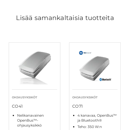
Lisää samankaltaisia tuotteita
OHJAUSYKSIKÖT
OHJAUSYKSIKÖT
CO41
CO71
Nelikanavainen
4 kanavaa, OpenBus™
OpenBus™-
ja Bluetooth®
ohjausyksikkö
Teho: 350 W:n