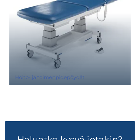
Hoito- ja toimenpidepöydät
Haluatko kysyä jotakin?