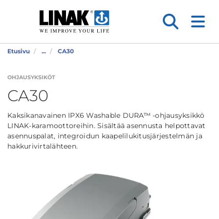
Etusivu
...
CA30
OHJAUSYKSIKÖT
CA30
Kaksikanavainen IPX6 Washable DURA™ -ohjausyksikkö
LINAK-karamoottoreihin. Sisältää asennusta helpottavat
asennuspalat, integroidun kaapelilukitusjärjestelmän ja
hakkurivirtalähteen.