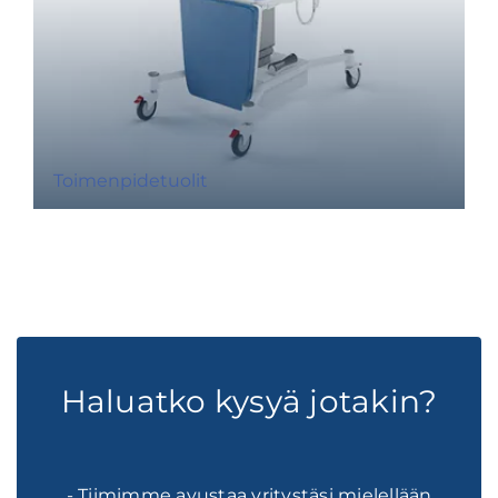
Toimenpidetuolit
Haluatko kysyä jotakin?
- Tiimimme avustaa yritystäsi mielellään