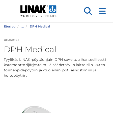
Etusivu
...
DPH Medical
OHJAIMET
DPH Medical
Tyylikäs LINAK-pöytäohjain DPH soveltuu ihanteellisesti
karamoottorijärjestelmillä säädettäviin laitteisiin, kuten
toimenpidepöytiin ja -tuoleihin, potilasnostimiin ja
hoitopöytiin.