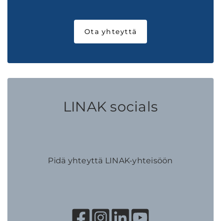
Ota yhteyttä
LINAK socials
Pidä yhteyttä LINAK-yhteisöön