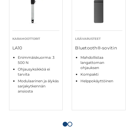
KARAMOOTTORIT
LISÄVARUSTEET
LA10
Bluetooth®-sovitin
Enimmäiskuorma: 3
Mahdollistaa
500 N
langattoman
ohjauksen
Ohjausyksikköä ei
tarvita
Kompakti
Modulaarinen ja älykäs
Helppokäyttöinen
sarjakytkennän
ansiosta