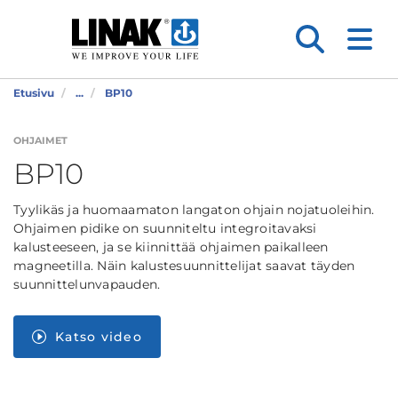
Etusivu
...
BP10
OHJAIMET
BP10
Tyylikäs ja huomaamaton langaton ohjain nojatuoleihin.
Ohjaimen pidike on suunniteltu integroitavaksi
kalusteeseen, ja se kiinnittää ohjaimen paikalleen
magneetilla. Näin kalustesuunnittelijat saavat täyden
suunnittelunvapauden.
Katso video