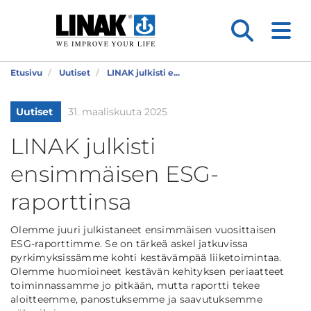
Etusivu
Uutiset
LINAK julkisti e...
Uutiset
31. maaliskuuta 2025
LINAK julkisti
ensimmäisen ESG-
raporttinsa
Olemme juuri julkistaneet ensimmäisen vuosittaisen
ESG-raporttimme. Se on tärkeä askel jatkuvissa
pyrkimyksissämme kohti kestävämpää liiketoimintaa.
Olemme huomioineet kestävän kehityksen periaatteet
toiminnassamme jo pitkään, mutta raportti tekee
aloitteemme, panostuksemme ja saavutuksemme