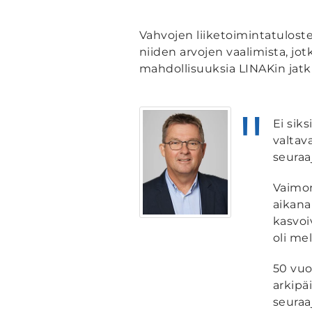
Vahvojen liiketoimintatulos
niiden arvojen vaalimista, j
mahdollisuuksia LINAKin jatku
Ei siks
valtav
seuraa
Vaimon
aikana
kasvoi
oli me
50 vuo
arkipä
seuraa