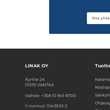
Ota yhte
LINAK OY
Tuott
Äyritie 24
Karamoo
01510 VANTAA
Nostopi
Sänkym
Vaihde: +358 10 841 8700
Ohjaus
Y-tunnus: 1043503-2