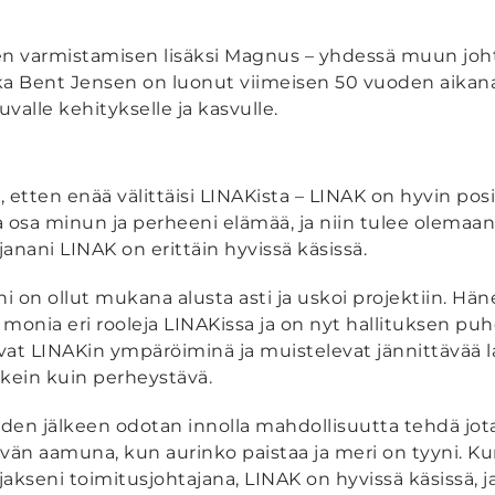
ten varmistamisen lisäksi Magnus – yhdessä muun joh
otka Bent Jensen on luonut viimeisen 50 vuoden aika
valle kehitykselle ja kasvulle.
i, etten enää välittäisi LINAKista – LINAK on hyvin positi
a osa minun ja perheeni elämää, ja niin tulee olemaa
janani LINAK on erittäin hyvissä käsissä.
i on ollut mukana alusta asti ja uskoi projektiin. Häne
 monia eri rooleja LINAKissa ja on nyt hallituksen pu
vat LINAKin ympäröiminä ja muistelevat jännittävää l
lkein kuin perheystävä.
den jälkeen odotan innolla mahdollisuutta tehdä jotak
ivän aamuna, kun aurinko paistaa ja meri on tyyni. K
jakseni toimitusjohtajana, LINAK on hyvissä käsissä, j