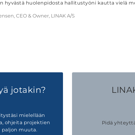
n hyvästä huolenpidosta hallitustyöni kautta vielä m
ensen, CEO & Owner, LINAK A/S
yä jotakin?
LINAK
tystäsi mielellään
a, ohjeita projektien
Pidä yhteytt
 paljon muuta.