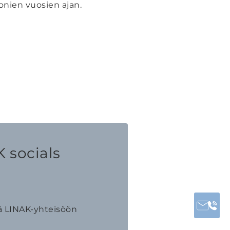
onien vuosien ajan.
 socials
ä LINAK-yhteisöön