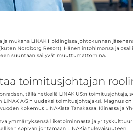
na ja mukana LINAK Holdingissa johtokunnan jäsenen
 (kuten Nordborg Resort). Hänen intohimonsa ja osal
iseen suuntaan säilyvät muuttumattomina.
taa toimitusjohtajan rooli
radsen, tällä hetkellä LINAK US:n toimitusjohtaja, s
 LINAK A/S:n uudeksi toimitusjohtajaksi. Magnus on s
9 vuoden kokemus LINAKista Tanskassa, Kiinassa ja Yhd
va ymmärryksensä liiketoiminnasta ja yrityskulttuur
ellisen sopivan johtamaan LINAKia tulevaisuuteen.