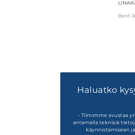
LINAKi
Bent J
Haluatko kys
- Tiimimme avustaa yri
antamalla teknisiä tietoj
käynnistämiseen ja