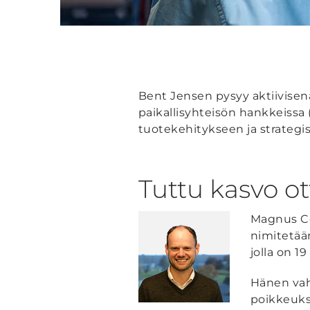
Bent Jensen pysyy aktiivise
paikallisyhteisön hankkeissa
tuotekehitykseen ja strateg
Tuttu kasvo ot
Magnus Con
nimitetään
jolla on 1
Hänen vah
poikkeuks