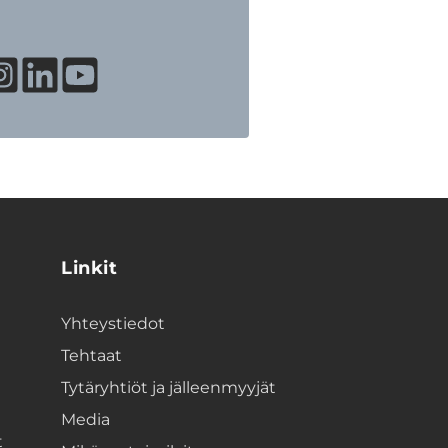
Linkit
Yhteystiedot
Tehtaat
Tytäryhtiöt ja jälleenmyyjät
Media
t