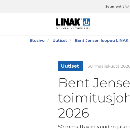
Segmentit
Etusivu
Uutiset
Bent Jensen luopuu LINAK A
Uutiset
30. maaliskuuta 202
Bent Jense
toimitusjoh
2026
50 merkittävän vuoden jälkee