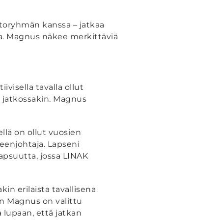
toryhmän kanssa – jatkaa
na. Magnus näkee merkittäviä
ivisella tavalla ollut
n jatkossakin. Magnus
llä on ollut vuosien
heenjohtaja. Lapseni
apsuutta, jossa LINAK
in erilaista tavallisena
un Magnus on valittu
a lupaan, että jatkan