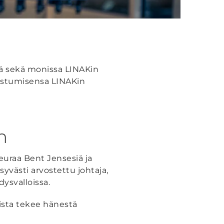
ä sekä monissa LINAKin
listumisensa LINAKin
n
euraa Bent Jensesiä ja
yvästi arvostettu johtaja,
ysvalloissa.
ista tekee hänestä