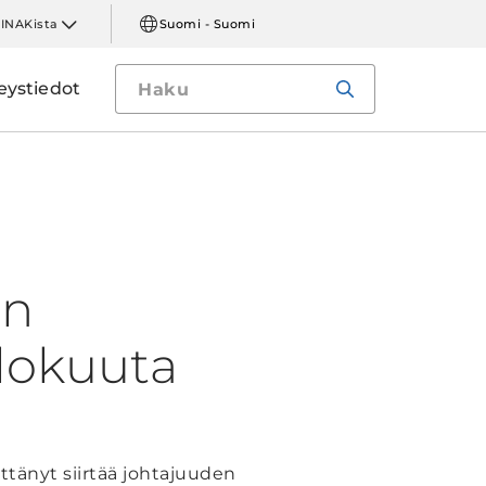
LINAKista
Suomi - Suomi
eystiedot
:n
elokuuta
tänyt siirtää johtajuuden