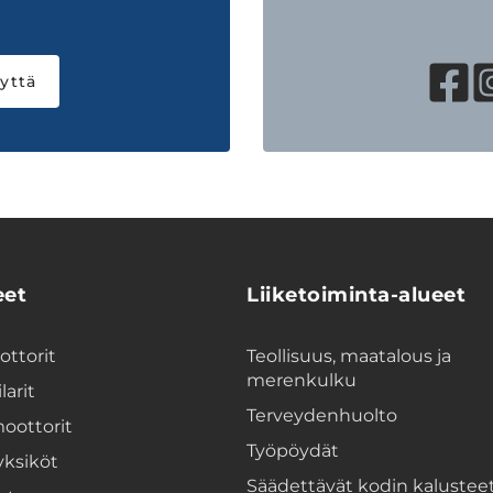
yttä
eet
Liiketoiminta-alueet
ttorit
Teollisuus, maatalous ja
merenkulku
larit
Terveydenhuolto
oottorit
Työpöydät
yksiköt
Säädettävät kodin kalustee