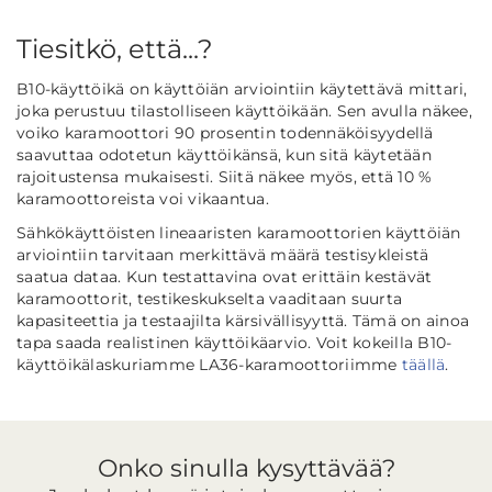
Tiesitkö, että...?
B10-käyttöikä on käyttöiän arviointiin käytettävä mittari,
joka perustuu tilastolliseen käyttöikään. Sen avulla näkee,
voiko karamoottori 90 prosentin todennäköisyydellä
saavuttaa odotetun käyttöikänsä, kun sitä käytetään
rajoitustensa mukaisesti. Siitä näkee myös, että 10 %
karamoottoreista voi vikaantua.
Sähkökäyttöisten lineaaristen karamoottorien käyttöiän
arviointiin tarvitaan merkittävä määrä testisykleistä
saatua dataa. Kun testattavina ovat erittäin kestävät
karamoottorit, testikeskukselta vaaditaan suurta
kapasiteettia ja testaajilta kärsivällisyyttä. Tämä on ainoa
tapa saada realistinen käyttöikäarvio. Voit kokeilla B10-
käyttöikälaskuriamme LA36-karamoottoriimme
täällä
.
Onko sinulla kysyttävää?