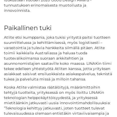
tunnustuksen erinomaisesta muotoilusta ja
innovoinnista.
Paikallinen tuki
Atlite etsi kumppania, joka tukisi yritystä paitsi tuotteen
suunnittelussa ja kehittämisessä, myös logistisesti –
varastointia ja tulevia hankkeita silmällä pitäen. Atlite
toimii kaikkialla Australiassa ja haluaa tuoda
tuotevalikoimansa suoraan arkkitehtien ja
asunnonomistajien saataville koko maassa. LINAKin tiimi
tekee edelleen yhteistyötä Atliten kanssa, jotta yrityksen
asiakkaat saisivat ensiluokkaista asiakaspalvelua, teknistä
tukea ja palveluita missä ja milloin tahansa.
Koska Atlite valmistaa räätälöityjä, määrämittoihin
tehtyjä tuotteita, yrityksessä on myös iloittu LINAKin
teknologian helppokäyttöisyydestä, ja yrityksessä
mietitäänkin jatkuvasti uusia innovointimahdollisuuksia:
”Teknologia kehittyy jatkuvasti, joten tuotteet tulevat
tulevaisuudessa olemaan entistäkin virtaviivaisempia ja