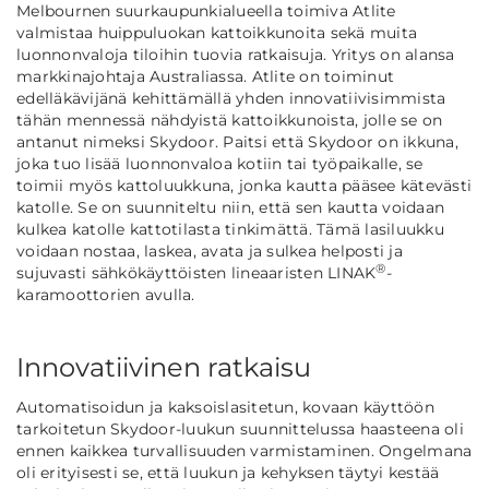
Melbournen suurkaupunkialueella toimiva Atlite
valmistaa huippuluokan kattoikkunoita sekä muita
luonnonvaloja tiloihin tuovia ratkaisuja. Yritys on alansa
markkinajohtaja Australiassa. Atlite on toiminut
edelläkävijänä kehittämällä yhden innovatiivisimmista
tähän mennessä nähdyistä kattoikkunoista, jolle se on
antanut nimeksi Skydoor. Paitsi että Skydoor on ikkuna,
joka tuo lisää luonnonvaloa kotiin tai työpaikalle, se
toimii myös kattoluukkuna, jonka kautta pääsee kätevästi
katolle. Se on suunniteltu niin, että sen kautta voidaan
kulkea katolle kattotilasta tinkimättä. Tämä lasiluukku
voidaan nostaa, laskea, avata ja sulkea helposti ja
®
sujuvasti sähkökäyttöisten lineaaristen LINAK
-
karamoottorien avulla.
Innovatiivinen ratkaisu
Automatisoidun ja kaksoislasitetun, kovaan käyttöön
tarkoitetun Skydoor-luukun suunnittelussa haasteena oli
ennen kaikkea turvallisuuden varmistaminen. Ongelmana
oli erityisesti se, että luukun ja kehyksen täytyi kestää