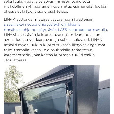
sekä luukun päällä seisovan ihmisen paino että
mahdollinen ylimääräinen kuormitus esimerkiksi luukun
ollessa auki tuulisissa olosuhteissa.
LINAK auttoi valmistajaa vastaamaan haasteisiin
sisäänrakennettua ohjauselektroniikkaa ja
rinnakkaisohjainta käyttävän LA36-karamoottorin avulla
.
LINAKin kestävän ja luotettavasti toimivan ratkaisun
avulla luukku voidaan avata ja sulkea sujuvasti. LINAK
ratkaisi myös luukun kuormitukseen liittyvät ongelmat
toimittamalla vaativiin olosuhteisiin tarkoitetun
karamoottorin, joka kestää kuorman tuulisissakin
olosuhteissa.