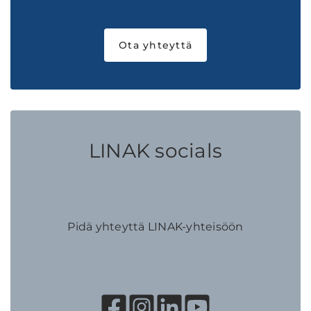
Ota yhteyttä
LINAK socials
Pidä yhteyttä LINAK-yhteisöön