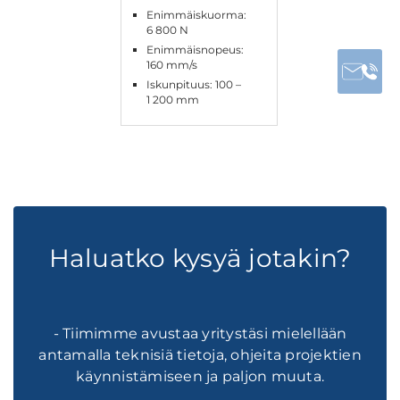
Enimmäiskuorma:
6 800 N
Enimmäisnopeus:
160 mm/s
Iskunpituus: 100 –
1 200 mm
Haluatko kysyä jotakin?
- Tiimimme avustaa yritystäsi mielellään
antamalla teknisiä tietoja, ohjeita projektien
käynnistämiseen ja paljon muuta.