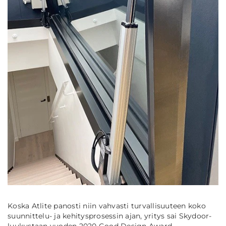
Koska Atlite panosti niin vahvasti turvallisuuteen koko
suunnittelu- ja kehitysprosessin ajan, yritys sai Skydoor-
luukustaan vuoden 2020 Good Design Award -