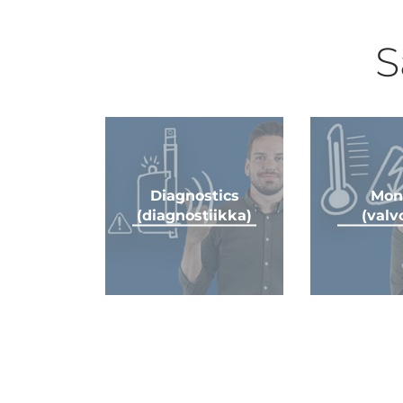
S
Diagnostics
Mon
(diagnostiikka)
(valv