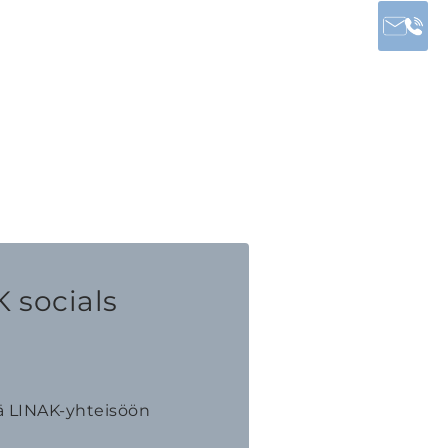
 socials
ä LINAK-yhteisöön