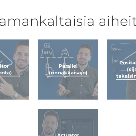
amankaltaisia aihei
Positi
itor
Parallel
(sij
onta)
(rinnakkaisajo)
takaisi
Actuator