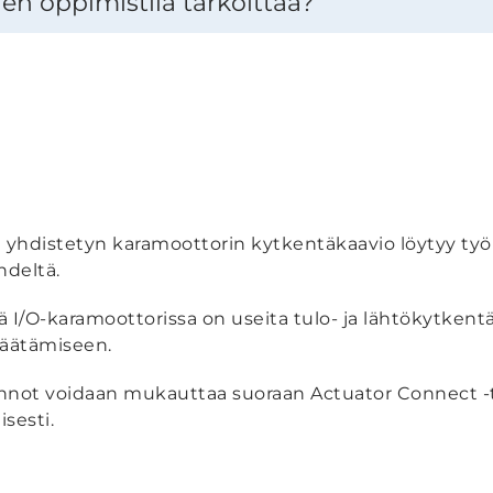
en oppimistila tarkoittaa?
yhdistetyn karamoottorin kytkentäkaavio löytyy työk
hdeltä.
lä I/O-karamoottorissa on useita tulo- ja lähtökytken
säätämiseen.
minnot voidaan mukauttaa suoraan Actuator Connect -
sesti.