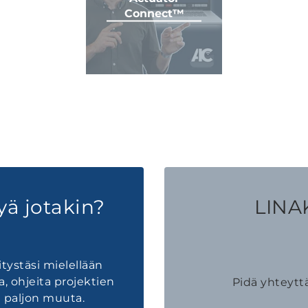
Connect™
yä jotakin?
LINAK
tystäsi mielellään
a, ohjeita projektien
Pidä yhteytt
 paljon muuta.