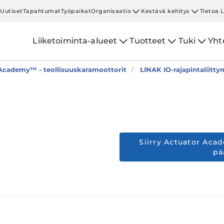
Uutiset
Tapahtumat
Työpaikat
Organisaatio
Kestävä kehitys
Tietoa 
Liiketoiminta-alueet
Tuotteet
Tuki
Yht
Academy™ - teollisuuskaramoottorit
LINAK IO-rajapintaliitty
Siirry Actuator Ac
pä