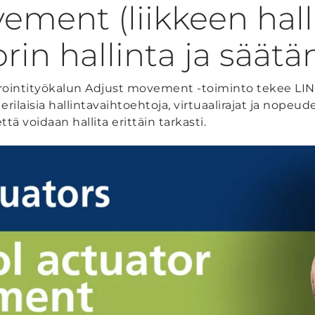
ment (liikkeen halli
rin hallinta ja säät
rointityökalun Adjust movement -toiminto tekee LI
rilaisia hallintavaihtoehtoja, virtuaalirajat ja nopeu
ttä voidaan hallita erittäin tarkasti.