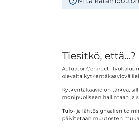
Mitä karamoottori
Tiesitkö, että...?
Actuator Connect -työkaluun 
olevalta kytkentäkaaviovälile
Kytkentäkaavio on tärkeä, sil
monipuoliseen hallintaan ja 
Tulo- ja lähtösignaalien toi
päivitetään muutosten mukai