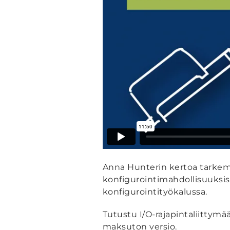
Anna Hunterin kertoa tarkem
konfigurointimahdollisuuksist
konfigurointityökalussa.
Tutustu I/O-rajapintaliitt
maksuton versio.