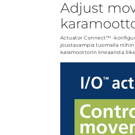
Adjust move
karamootto
Actuator Connect™ -konfigu
joustavampia tuomalla niihin e
karamoottorin lineaarista liike