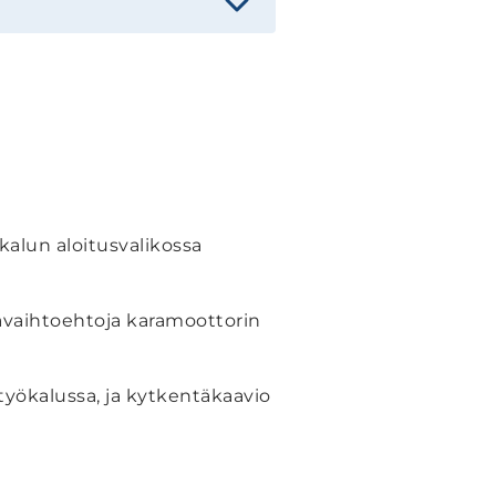
alun aloitusvalikossa
tävaihtoehtoja karamoottorin
työkalussa, ja kytkentäkaavio