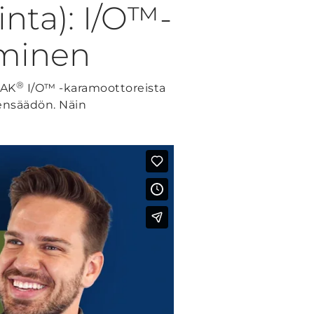
nta): I/O™-
äminen
®
NAK
I/O™ -karamoottoreista
densäädön. Näin