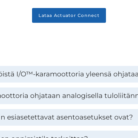
Lataa Actuator Connect
istä I/O™-karamoottoria yleensä ohjata
ottoria ohjataan analogisella tuloliitänn
n esiasetettavat asentoasetukset ovat?