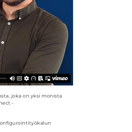
ta, joka on yksi monista
nect -
konfigurointityökalun