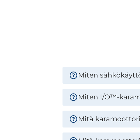
Miten sähkökäyttö
Miten I/O™-karamo
Mitä karamoottori