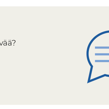
ävää?