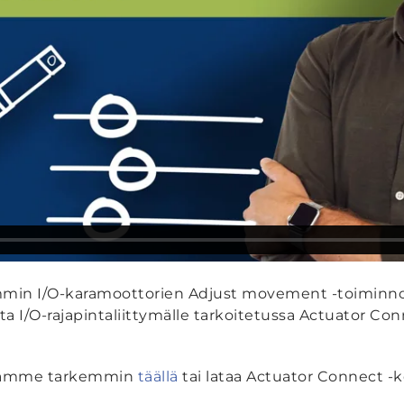
min I/O-karamoottorien Adjust movement -toiminnos
a I/O-rajapintaliittymälle tarkoitetussa Actuator Con
ymäämme tarkemmin
täällä
tai lataa Actuator Connect -