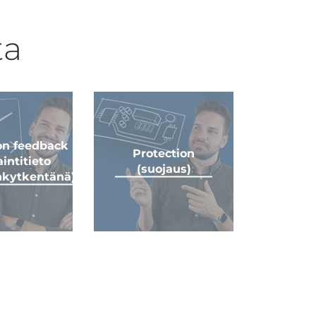
ta
on feedback
Protection
aintitieto
(suojaus)
nkytkentänä)