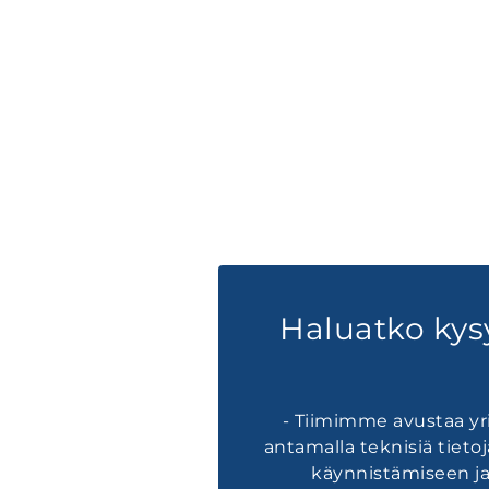
Haluatko kys
- Tiimimme avustaa yri
antamalla teknisiä tietoj
käynnistämiseen ja