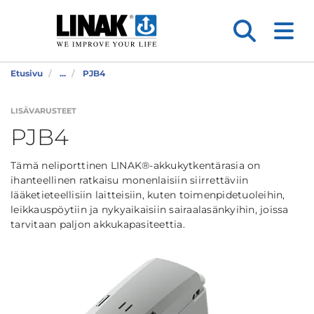
Etusivu
...
PJB4
LISÄVARUSTEET
PJB4
Tämä neliporttinen LINAK®-akkukytkentärasia on
ihanteellinen ratkaisu monenlaisiin siirrettäviin
lääketieteellisiin laitteisiin, kuten toimenpidetuoleihin,
leikkauspöytiin ja nykyaikaisiin sairaalasänkyihin, joissa
tarvitaan paljon akkukapasiteettia.