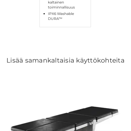
kaltainen
toiminnallisuus
IPX6 Washable
DURA™
Lisää samankaltaisia käyttökohteita