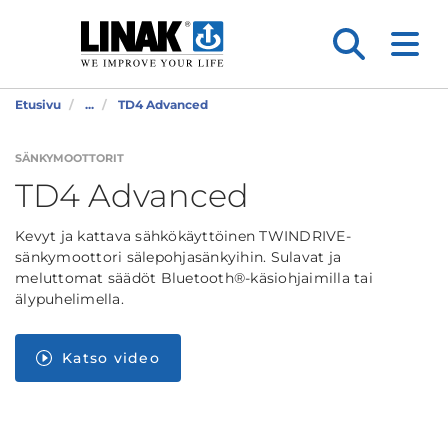
Etusivu
...
TD4 Advanced
SÄNKYMOOTTORIT
TD4 Advanced
Kevyt ja kattava sähkökäyttöinen TWINDRIVE-
sänkymoottori sälepohjasänkyihin. Sulavat ja
meluttomat säädöt Bluetooth®-käsiohjaimilla tai
älypuhelimella.
Katso video