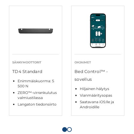
SÄNKYMOOTTORIT
OHJAIMET
TD4 Standard
Bed Control™ -
sovellus
Enimmäiskuorma: 5
500 N
Hiljainen hälytys
ZERO™-virrankulutus
Vianmääritysopas
valmiustilassa
Saatavana iOS:lle ja
Langaton tiedonsiirto
Androidille