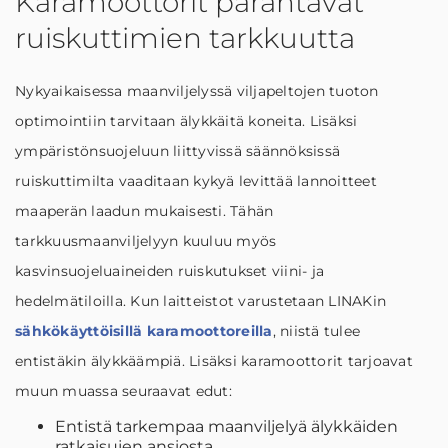
Karamoottorit parantavat
ruiskuttimien tarkkuutta
Nykyaikaisessa maanviljelyssä viljapeltojen tuoton
optimointiin tarvitaan älykkäitä koneita. Lisäksi
ympäristönsuojeluun liittyvissä säännöksissä
ruiskuttimilta vaaditaan kykyä levittää lannoitteet
maaperän laadun mukaisesti. Tähän
tarkkuusmaanviljelyyn kuuluu myös
kasvinsuojeluaineiden ruiskutukset viini- ja
hedelmätiloilla. Kun laitteistot varustetaan LINAKin
sähkökäyttöisillä karamoottoreilla
, niistä tulee
entistäkin älykkäämpiä. Lisäksi karamoottorit tarjoavat
muun muassa seuraavat edut:
Entistä tarkempaa maanviljelyä älykkäiden
ratkaisujen ansiosta