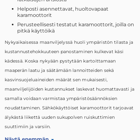
Helposti asennettavat, huoltovapaat
karamoottorit
Perusteellisesti testatut karamoottorit, joilla on
pitkä käyttöikä
Nykyaikaisessa maanviljelyssä huoli ympäristön tilasta ja
kustannustehokkuuteen panostaminen kulkevat käsi
kädessä. Koska nykyään pystytään kartoittamaan
maaperän laatu ja säätämään lannoitteiden sekä
kasvinsuojeluaineiden määrät sen mukaisesti,
maanviljelijöiden kustannukset laskevat huomattavasti ja
samalla voidaan varmistaa ympäristösäännöksien
noudattaminen. Sähkökäyttöiset karamoottorit tarjoavat
älykästä liikettä uuden sukupolven ruiskuttimien
suuttimiin ja varsiin.
Näytä enemmän