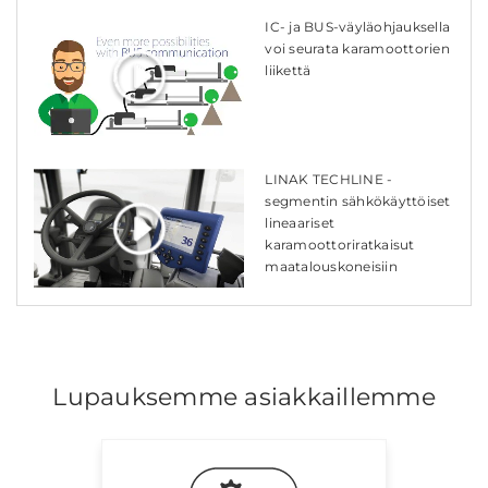
IC- ja BUS-väyläohjauksella
voi seurata karamoottorien
liikettä
LINAK TECHLINE -
segmentin sähkökäyttöiset
lineaariset
karamoottoriratkaisut
maatalouskoneisiin
Lupauksemme asiakkaillemme