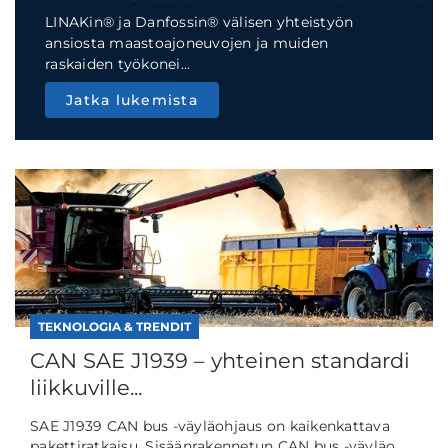
LINAKin® ja Danfossin® välisen yhteistyön
ansiosta maastoajoneuvojen ja muiden
raskaiden työkonei...
Jatka lukemista
TEKNOLOGIA & TRENDIT
CAN SAE J1939 – yhteinen standardi
liikkuville...
SAE J1939 CAN bus -väyläohjaus on kaikenkattava
pakettiratkaisu. Sisäänrakennetun CAN bus -väyläo...