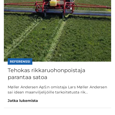
REFERENSSI
Tehokas rikkaruohonpoistaja
parantaa satoa
Møller Andersen ApS:n omistaja Lars Møller Andersen
sai idean maanviljelijöille tarkoitetusta rik...
Jatka lukemista