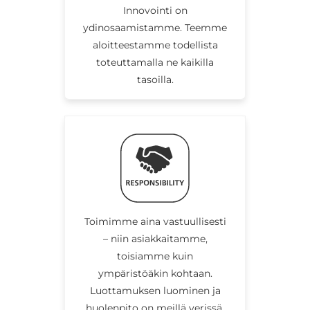
Innovointi on
ydinosaamistamme. Teemme
aloitteestamme todellista
toteuttamalla ne kaikilla
tasoilla.
Toimimme aina vastuullisesti
– niin asiakkaitamme,
toisiamme kuin
ympäristöäkin kohtaan.
Luottamuksen luominen ja
huolenpito on meillä verissä.