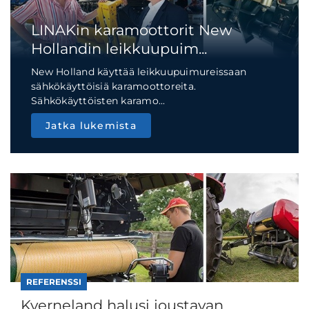
LINAKin karamoottorit New
Hollandin leikkuupuim...
New Holland käyttää leikkuupuimureissaan
sähkökäyttöisiä karamoottoreita.
Sähkökäyttöisten karamo...
Jatka lukemista
REFERENSSI
Kverneland halusi joustavan