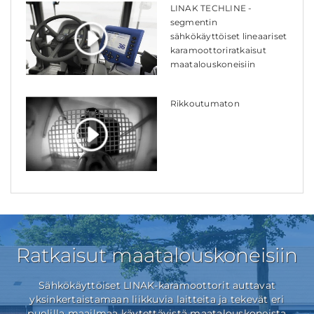
LINAK TECHLINE -
segmentin
sähkökäyttöiset lineaariset
karamoottoriratkaisut
maatalouskoneisiin
Rikkoutumaton
Ratkaisut maatalouskoneisiin
Sähkökäyttöiset LINAK-karamoottorit auttavat
yksinkertaistamaan liikkuvia laitteita ja tekevät eri
puolilla maailmaa käytettävistä maatalouskoneista