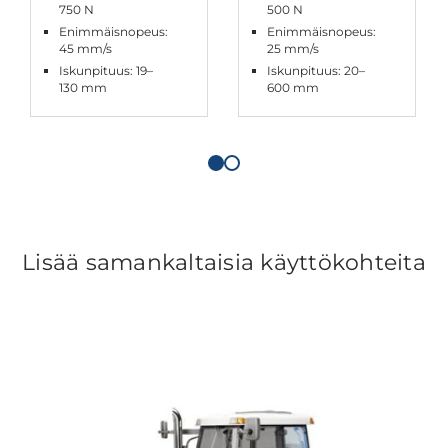
750 N
500 N
Enimmäisnopeus:
Enimmäisnopeus:
45 mm/s
25 mm/s
Iskunpituus: 19–
Iskunpituus: 20–
130 mm
600 mm
Lisää samankaltaisia käyttökohteita