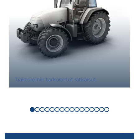
Traktoreihin tarkoitetut ratkaisut