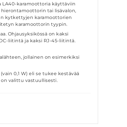
a LA40-karamoottoria käyttäviin
 hierontamoottorin tai lisävalon,
hin kytkettyjen karamoottorien
itetyn karamoottorin tyypin.
aa. Ohjausyksikössä on kaksi
-liitintä ja kaksi RJ-45-liitintä.
lähteen, jollainen on esimerkiksi
(vain 0,1 W) eli se tukee kestävää
 valittu vastuullisesti.