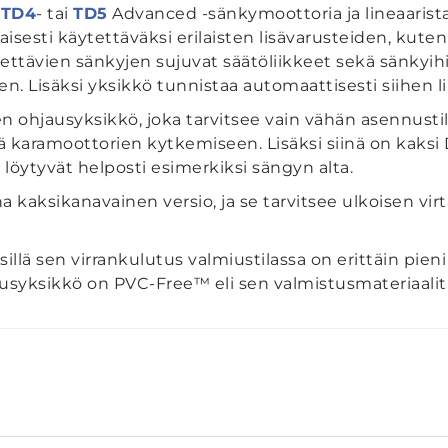
o
TD4
- tai
TD5
Advanced -sänkymoottoria ja lineaarist
isesti käytettäväksi erilaisten lisävarusteiden, kuten
ettävien sänkyjen sujuvat säätöliikkeet sekä sänkyi
 Lisäksi yksikkö tunnistaa automaattisesti siihen li
ohjausyksikkö, joka tarvitsee vain vähän asennustil
intä karamoottorien kytkemiseen. Lisäksi siinä on kaksi DC
ne löytyvät helposti esimerkiksi sängyn alta.
aksikanavainen versio, ja se tarvitsee ulkoisen virta
ä sen virrankulutus valmiustilassa on erittäin pieni 
syksikkö on PVC-Free™ eli sen valmistusmateriaalit on