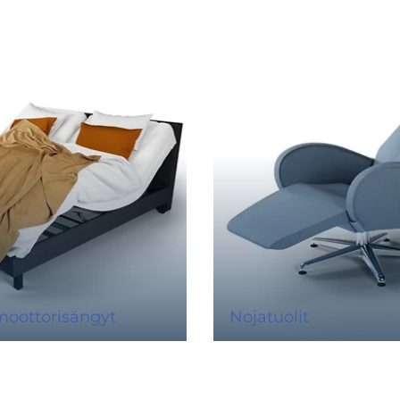
moottorisängyt
Nojatuolit