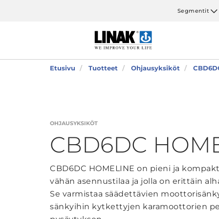
Segmentit
Etusivu
Tuotteet
Ohjausyksiköt
CBD6D
OHJAUSYKSIKÖT
CBD6DC HOME
CBD6DC HOMELINE on pieni ja kompakti o
vähän asennustilaa ja jolla on erittäin al
Se varmistaa säädettävien moottorisänky
sänkyihin kytkettyjen karamoottorien 