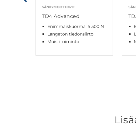
SÄNKYMOOTTORIT
SÄN
TD4 Advanced
TD
Enimmäiskuorma: 5 500 N
Langaton tiedonsiirto
L
Muistitoiminto
M
Lisä