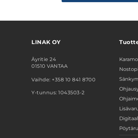
LINAK OY
Tuott
Äyritie 24
Karamoo
01510 VANTAA
Nostopi
Sänkym
Vaihde: +358 10 841 8700
Ohjaus
Y-tunnus: 1043503-2
Ohjaim
Lisävar
Digitaal
Pöytär