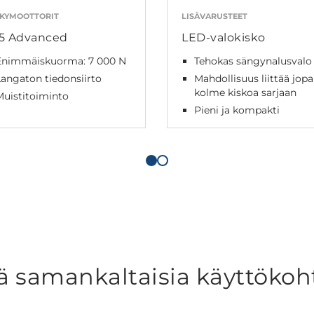
KYMOOTTORIT
LISÄVARUSTEET
5 Advanced
LED-valokisko
Enimmäiskuorma: 7 000 N
Tehokas sängynalusvalo
angaton tiedonsiirto
Mahdollisuus liittää jopa
kolme kiskoa sarjaan
uistitoiminto
Pieni ja kompakti
ä samankaltaisia käyttökoh