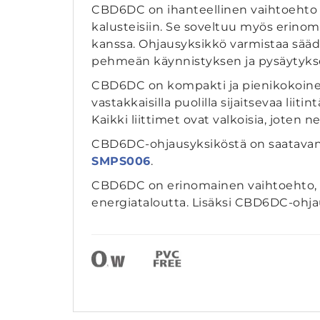
CBD6DC on ihanteellinen vaihtoeht
kalusteisiin. Se soveltuu myös erinoma
kanssa. Ohjausyksikkö varmistaa sääd
pehmeän käynnistyksen ja pysäytyksen.
CBD6DC on kompakti ja pienikokoinen 
vastakkaisilla puolilla sijaitsevaa liit
Kaikki liittimet ovat valkoisia, joten 
CBD6DC-ohjausyksiköstä on saatavana k
SMPS006
.
CBD6DC on erinomainen vaihtoehto, sill
energiataloutta. Lisäksi CBD6DC-ohjau