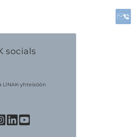
 socials
ä LINAK-yhteisöön