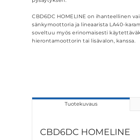
pysäytyksen.
CBD6DC HOMELINE on ihanteellinen vaih
sänkymoottoria ja lineaarista LA40-karamo
soveltuu myös erinomaisesti käytettäväks
hierontamoottorin tai lisävalon, kanssa.
Tuotekuvaus
CBD6DC HOMELINE