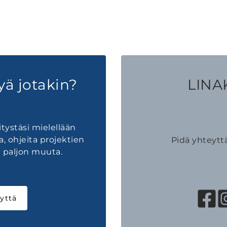
yä jotakin?
LINAK
tystäsi mielellään
a, ohjeita projektien
Pidä yhteytt
 paljon muuta.
yttä