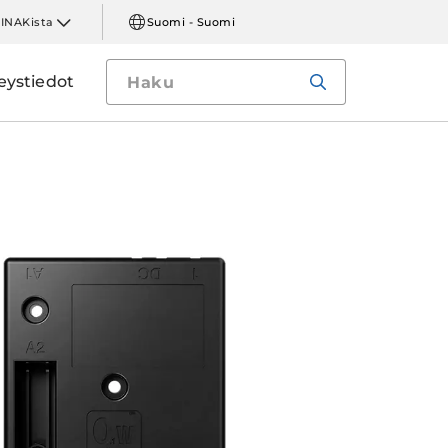
LINAKista
Suomi - Suomi
eystiedot