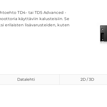
toehto TD4- tai TD5 Advanced -
ottoria käyttäviin kalusteisiin. Se
i erilaisten lisävarusteiden, kuten
Datalehti
2D / 3D