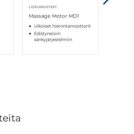
LISÄVARUSTEET
LISÄVARUS
Massage Motor MD1
SMPS00
Ulkoiset hierontamoottorit
Ulkoin
Edistyneisiin
230 V:n
sänkyjärjestelmiin
0,1 W v
valmius
teita