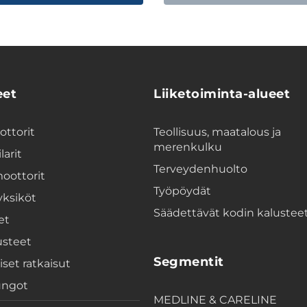
eet
Liiketoiminta-alueet
ttorit
Teollisuus, maatalous ja
merenkulku
larit
Terveydenhuolto
oottorit
Työpöydät
yksiköt
Säädettävät kodin kalustee
et
usteet
Segmentit
iset ratkaisut
ungot
MEDLINE & CARELINE