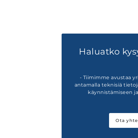
Haluatko kys
- Tiimimme avustaa yri
antamalla teknisiä tietoj
käynnistämiseen ja
Ota yhte