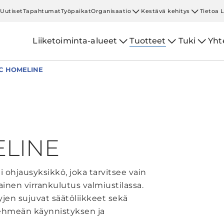
Uutiset
Tapahtumat
Työpaikat
Organisaatio
Kestävä kehitys
Tietoa 
Liiketoiminta-alueet
Tuotteet
Tuki
Yht
C HOMELINE
LINE
hjausyksikkö, joka tarvitsee vain
hainen virrankulutus valmiustilassa.
jen sujuvat säätöliikkeet sekä
pehmeän käynnistyksen ja