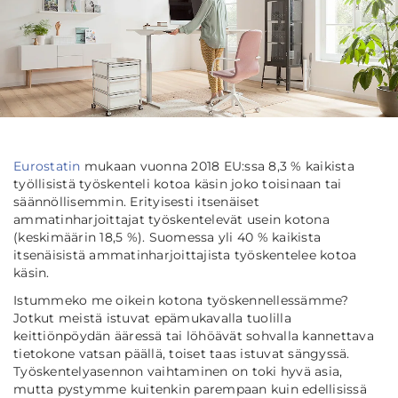
Eurostatin
mukaan vuonna 2018 EU:ssa 8,3 % kaikista
työllisistä työskenteli kotoa käsin joko toisinaan tai
säännöllisemmin. Erityisesti itsenäiset
ammatinharjoittajat työskentelevät usein kotona
(keskimäärin 18,5 %). Suomessa yli 40 % kaikista
itsenäisistä ammatinharjoittajista työskentelee kotoa
käsin.
Istummeko me oikein kotona työskennellessämme?
Jotkut meistä istuvat epämukavalla tuolilla
keittiönpöydän ääressä tai löhöävät sohvalla kannettava
tietokone vatsan päällä, toiset taas istuvat sängyssä.
Työskentelyasennon vaihtaminen on toki hyvä asia,
mutta pystymme kuitenkin parempaan kuin edellisissä