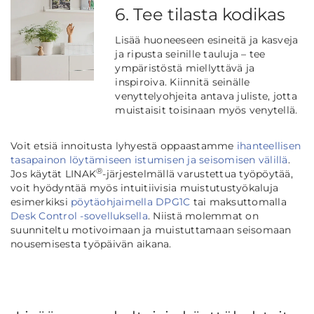
6. Tee tilasta kodikas
Lisää huoneeseen esineitä ja kasveja
ja ripusta seinille tauluja – tee
ympäristöstä miellyttävä ja
inspiroiva. Kiinnitä seinälle
venyttelyohjeita antava juliste, jotta
muistaisit toisinaan myös venytellä.
Voit etsiä innoitusta lyhyestä oppaastamme
ihanteellisen
tasapainon löytämiseen istumisen ja seisomisen välillä
.
®
Jos käytät LINAK
-järjestelmällä varustettua työpöytää,
voit hyödyntää myös intuitiivisia muistutustyökaluja
esimerkiksi
pöytäohjaimella DPG1C
tai maksuttomalla
Desk Control -sovelluksella
. Niistä molemmat on
suunniteltu motivoimaan ja muistuttamaan seisomaan
nousemisesta työpäivän aikana.