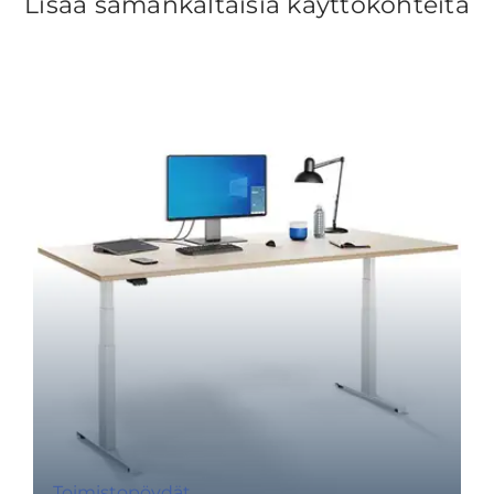
Lisää samankaltaisia käyttökohteita
Toimistopöydät