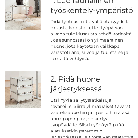
1. Luo rauhallinen
työskentely-ympäristö
Pidä työtilasi riittävällä etäisyydellä
muusta kodista, jottei työpäivän
aikana tule kiusausta tehdä kotitöitä.
Jos asunnossasi on ylimääräinen
huone, jota käytetään vaikkapa
varastotilana, siivoa ja tuuleta se ja
tee siitä viihtyisä.
2. Pidä huone
järjestyksessä
Etsi hyviä säilytysratkaisuja
tavaroille. Siirrä ylimääräiset tavarat
vaatekaappeihin ja lipastoihin äläkä
anna paperipinojen kertyä
työpöydälle. Siisti työpöytä pitää
ajatuksetkin paremmin
järjestyksessä, ja työpäivän päätyttyä