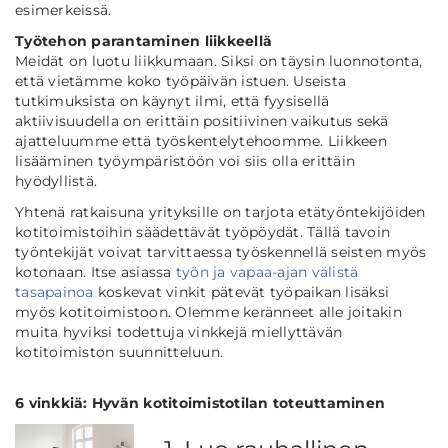
esimerkeissä.
Työtehon parantaminen liikkeellä
Meidät on luotu liikkumaan. Siksi on täysin luonnotonta,
että vietämme koko työpäivän istuen. Useista
tutkimuksista on käynyt ilmi, että fyysisellä
aktiivisuudella on erittäin positiivinen vaikutus sekä
ajatteluumme että työskentelytehoomme. Liikkeen
lisääminen työympäristöön voi siis olla erittäin
hyödyllistä.
Yhtenä ratkaisuna yrityksille on tarjota etätyöntekijöiden
kotitoimistoihin säädettävät työpöydät. Tällä tavoin
työntekijät voivat tarvittaessa työskennellä seisten myös
kotonaan. Itse asiassa
työn ja vapaa-ajan välistä
tasapainoa
koskevat vinkit pätevät työpaikan lisäksi
myös kotitoimistoon. Olemme keränneet alle joitakin
muita hyviksi todettuja vinkkejä miellyttävän
kotitoimiston suunnitteluun.
6 vinkkiä: Hyvän kotitoimistotilan toteuttaminen