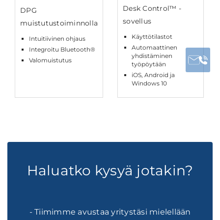
Desk Control™ -
DPG
sovellus
muistutustoiminnolla
Käyttötilastot
Intuitiivinen ohjaus
Automaattinen
Integroitu Bluetooth®
yhdistäminen
Valomuistutus
työpöytään
iOS, Android ja
Windows 10
Haluatko kysyä jotakin?
- Tiimimme avustaa yritystäsi mielellään