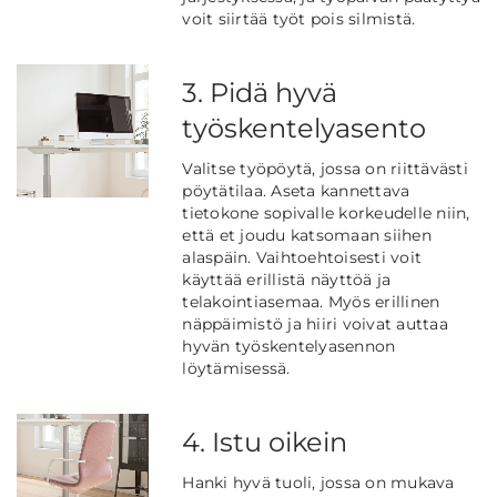
voit siirtää työt pois silmistä.
3. Pidä hyvä
työskentelyasento
Valitse työpöytä, jossa on riittävästi
pöytätilaa. Aseta kannettava
tietokone sopivalle korkeudelle niin,
että et joudu katsomaan siihen
alaspäin. Vaihtoehtoisesti voit
käyttää erillistä näyttöä ja
telakointiasemaa. Myös erillinen
näppäimistö ja hiiri voivat auttaa
hyvän työskentelyasennon
löytämisessä.
4. Istu oikein
Hanki hyvä tuoli, jossa on mukava