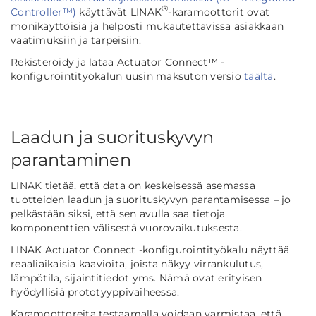
®
Controller™)
käyttävät LINAK
-karamoottorit ovat
monikäyttöisiä ja helposti mukautettavissa asiakkaan
vaatimuksiin ja tarpeisiin.
Rekisteröidy ja lataa Actuator Connect™ -
konfigurointityökalun uusin maksuton versio
täältä
.
Laadun ja suorituskyvyn
parantaminen
LINAK tietää, että data on keskeisessä asemassa
tuotteiden laadun ja suorituskyvyn parantamisessa – jo
pelkästään siksi, että sen avulla saa tietoja
komponenttien välisestä vuorovaikutuksesta.
LINAK Actuator Connect -konfigurointityökalu näyttää
reaaliaikaisia kaavioita, joista näkyy virrankulutus,
lämpötila, sijaintitiedot yms. Nämä ovat erityisen
hyödyllisiä prototyyppivaiheessa.
Karamoottoreita testaamalla voidaan varmistaa, että