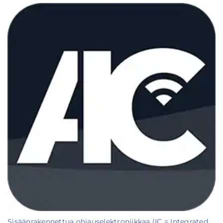
Sisäänrakennettua ohjauselektroniikkaa (IC = Integrated