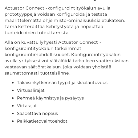
Actuator Connect -konfigurointityökalun avulla
prototyyppejä voidaan konfiguroida ja testata
määrittelemättä ohjelmisto-ominaisuuksia etukäteen.
Tämä ketteröittää kehitystyötä ja nopeuttaa
tuoteideoiden toteuttamista.
Alla on kuvattu lyhyesti Actuator Connect -
konfigurointityökalun tärkeimmät
konfigurointimahdollisuudet. Konfigurointityökalun
avulla yrityksesi voi räätälöidä tarkalleen vaatimuksiaan
vastaavan säätöratkaisun, joka voidaan yhdistää
saumattomasti tuotteisiinne.
Takaisinkytkennän tyypit ja skaalautuvuus
Virtuaalirajat
Pehmeä käynnistys ja pysäytys
Virtarajat
Säädettävä nopeus
Paikkatietovaihtoehdot