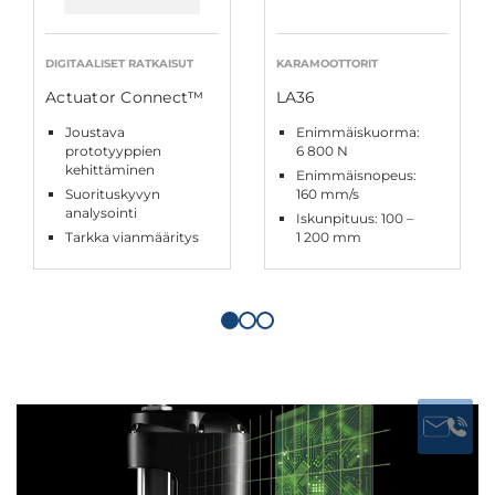
DIGITAALISET RATKAISUT
KARAMOOTTORIT
Actuator Connect™
LA36
Joustava
Enimmäiskuorma:
prototyyppien
6 800 N
kehittäminen
Enimmäisnopeus:
Suorituskyvyn
160 mm/s
analysointi
Iskunpituus: 100 –
Tarkka vianmääritys
1 200 mm