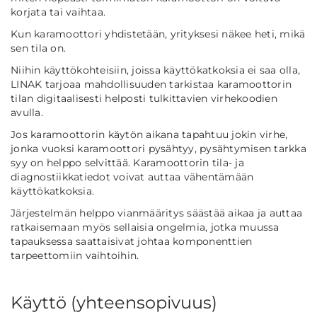
korjata tai vaihtaa.
Kun karamoottori yhdistetään, yrityksesi näkee heti, mikä
sen tila on.
Niihin käyttökohteisiin, joissa käyttökatkoksia ei saa olla,
LINAK tarjoaa mahdollisuuden tarkistaa karamoottorin
tilan digitaalisesti helposti tulkittavien virhekoodien
avulla.
Jos karamoottorin käytön aikana tapahtuu jokin virhe,
jonka vuoksi karamoottori pysähtyy, pysähtymisen tarkka
syy on helppo selvittää. Karamoottorin tila- ja
diagnostiikkatiedot voivat auttaa vähentämään
käyttökatkoksia.
Järjestelmän helppo vianmääritys säästää aikaa ja auttaa
ratkaisemaan myös sellaisia ongelmia, jotka muussa
tapauksessa saattaisivat johtaa komponenttien
tarpeettomiin vaihtoihin.
Käyttö (yhteensopivuus)