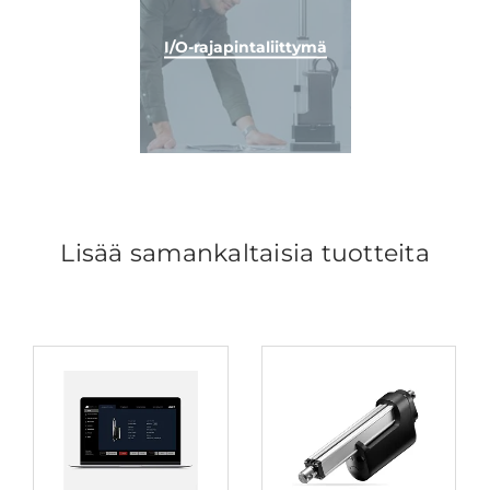
I/O-rajapintaliittymä
Lisää samankaltaisia tuotteita