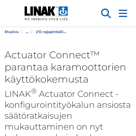
Etusivu
...
I/O-rajapintalii...
Actuator Connect™
parantaa karamoottorien
käyttökokemusta
®
LINAK
Actuator Connect
-
konfigurointityökalun
ansiosta
säätöratkaisujen
mukauttaminen on nyt