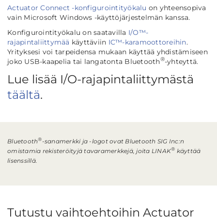
Actuator Connect -konfigurointityökalu
on yhteensopiva
vain Microsoft Windows -käyttöjärjestelmän kanssa.
Konfigurointityökalu on saatavilla
I/O™-
rajapintaliittymää
käyttäviin
IC™-karamoottoreihin
.
Yrityksesi voi tarpeidensa mukaan käyttää yhdistämiseen
®
joko USB-kaapelia tai langatonta Bluetooth
-yhteyttä.
Lue lisää I/O-rajapintaliittymästä
täältä
.
®
Bluetooth
-sanamerkki ja -logot ovat Bluetooth SIG Inc:n
®
omistamia rekisteröityjä tavaramerkkejä, joita LINAK
käyttää
lisenssillä.
Tutustu vaihtoehtoihin Actuator