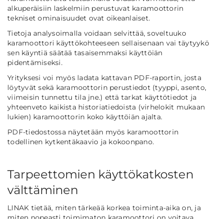
alkuperäisiin laskelmiin perustuvat karamoottorin
tekniset ominaisuudet ovat oikeanlaiset.
Tietoja analysoimalla voidaan selvittää, soveltuuko
karamoottori käyttökohteeseen sellaisenaan vai täytyykö
sen käyntiä säätää tasaisemmaksi käyttöiän
pidentämiseksi.
Yrityksesi voi myös ladata kattavan PDF-raportin, josta
löytyvät sekä karamoottorin perustiedot (tyyppi, asento,
viimeisin tunnettu tila jne.) että tarkat käyttötiedot ja
yhteenveto kaikista historiatiedoista (virhelokit mukaan
lukien) karamoottorin koko käyttöiän ajalta.
PDF-tiedostossa näytetään myös karamoottorin
todellinen kytkentäkaavio ja kokoonpano.
Tarpeettomien käyttökatkosten
välttäminen
LINAK tietää, miten tärkeää korkea toiminta-aika on, ja
miten nopeasti toimimaton karamoottori on voitava