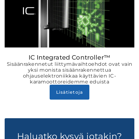
IC Integrated Controller™
Sisäänrakennetut liittymävaihtoehdot ovat vain
yksi monista sisäänrakennettua
ohjauselektroniikkaa käyttävien IC-
karamoottoreidemme eduista
Lisätietoja
Haluatko kysyä jotakin?