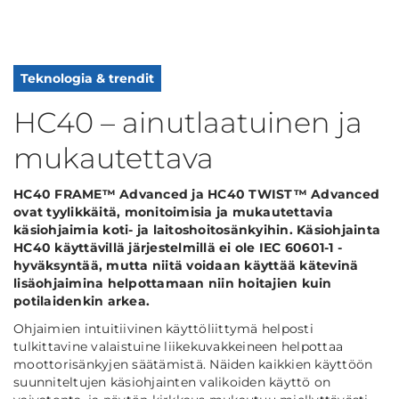
Teknologia & trendit
HC40 – ainutlaatuinen ja
mukautettava
HC40 FRAME™ Advanced ja HC40 TWIST™ Advanced
ovat tyylikkäitä, monitoimisia ja mukautettavia
käsiohjaimia koti- ja laitoshoitosänkyihin. Käsiohjainta
HC40 käyttävillä järjestelmillä ei ole IEC 60601-1 -
hyväksyntää, mutta niitä voidaan käyttää kätevinä
lisäohjaimina helpottamaan niin hoitajien kuin
potilaidenkin arkea.
Ohjaimien intuitiivinen käyttöliittymä helposti
tulkittavine valaistuine liikekuvakkeineen helpottaa
moottorisänkyjen säätämistä. Näiden kaikkien käyttöön
suunniteltujen käsiohjainten valikoiden käyttö on