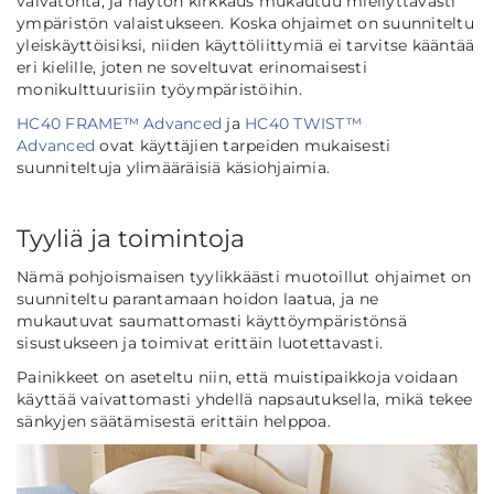
vaivatonta, ja näytön kirkkaus mukautuu miellyttävästi
ympäristön valaistukseen. Koska ohjaimet on suunniteltu
yleiskäyttöisiksi, niiden käyttöliittymiä ei tarvitse kääntää
eri kielille, joten ne soveltuvat erinomaisesti
monikulttuurisiin työympäristöihin.
HC40 FRAME™ Advanced
ja
HC40 TWIST™
Advanced
ovat käyttäjien tarpeiden mukaisesti
suunniteltuja ylimääräisiä käsiohjaimia.
Tyyliä ja toimintoja
Nämä pohjoismaisen tyylikkäästi muotoillut ohjaimet on
suunniteltu parantamaan hoidon laatua, ja ne
mukautuvat saumattomasti käyttöympäristönsä
sisustukseen ja toimivat erittäin luotettavasti.
Painikkeet on aseteltu niin, että muistipaikkoja voidaan
käyttää vaivattomasti yhdellä napsautuksella, mikä tekee
sänkyjen säätämisestä erittäin helppoa.