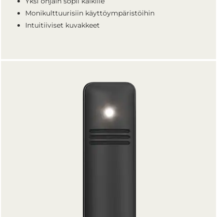
Yksi ohjain sopii kaikille
Monikulttuurisiin käyttöympäristöihin
Intuitiiviset kuvakkeet