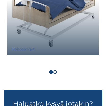
Hoitosängyt
Haluatko kysyä jotakin?