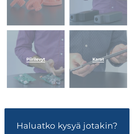
Piirilevyt
Karat
Haluatko kysyä jotakin?