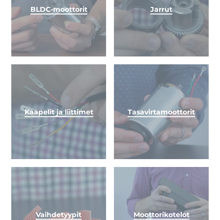
BLDC-moottorit
Jarrut
Kaapelit ja liittimet
Tasavirtamoottorit
Vaihdetyypit
Moottorikotelot