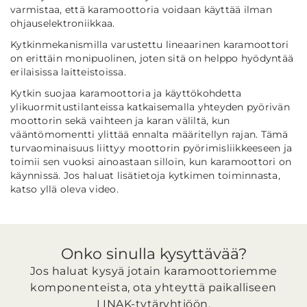
varmistaa, että karamoottoria voidaan käyttää ilman
ohjauselektroniikkaa.
Kytkinmekanismilla varustettu lineaarinen karamoottori
on erittäin monipuolinen, joten sitä on helppo hyödyntää
erilaisissa laitteistoissa.
Kytkin suojaa karamoottoria ja käyttökohdetta
ylikuormitustilanteissa katkaisemalla yhteyden pyörivän
moottorin sekä vaihteen ja karan väliltä, kun
vääntömomentti ylittää ennalta määritellyn rajan. Tämä
turvaominaisuus liittyy moottorin pyörimisliikkeeseen ja
toimii sen vuoksi ainoastaan silloin, kun karamoottori on
käynnissä. Jos haluat lisätietoja kytkimen toiminnasta,
katso yllä oleva video.
Onko sinulla kysyttävää?
Jos haluat kysyä jotain karamoottoriemme
komponenteista, ota yhteyttä paikalliseen
LINAK-tytäryhtiöön.