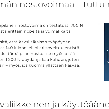
än nostovoimaa – tuttu 
ilarien nostovoima on testatusti 700 N
stä erittäin nopeita ja voimakkaita.
itä, että kaksijalkaisen työpöydän
ta 140 kiloon, eli pilari soveltuu entistä
nkä tämä pilari nostaa, se myös pitää
 on 1 200 N pöydänjalkaa kohden, joten
an – myös, jos kuorma yllättäen kasvaa.
uvaliikkeinen ja käyttöään