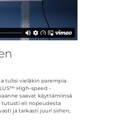
nen
 tulisi vieläkin parempia.
PLUS™ High-speed -
kkaanne saavat käyttämiinsä
 tutusti eli nopeudesta
sti ja tarkasti juuri siihen,