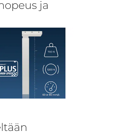
nopeus ja
eltään