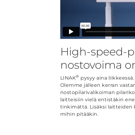
High-speed-pil
nostovoima on
®
LINAK
pysyy aina liikkeessä
Olemme jälleen kerran vast
nostopilarivalikoiman pilari
laitteisiin vielä entistäkin 
tinkimättä. Lisäksi laitteiden 
mihin pitääkin.