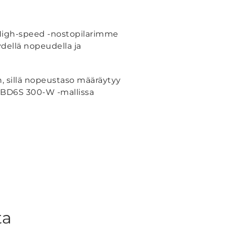
 High-speed -nostopilarimme
dellä nopeudella ja
, sillä nopeustaso määräytyy
CBD6S 300-W -mallissa
ta