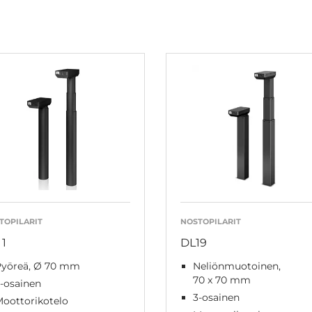
TOPILARIT
NOSTOPILARIT
11
DL19
Pyöreä, Ø 70 mm
Neliönmuotoinen,
70 x 70 mm
-osainen
3-osainen
oottorikotelo