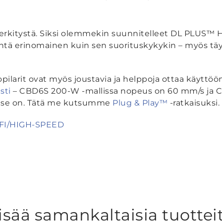
 merkitystä. Siksi olemmekin suunnitelleet DL PLUS™
 yhtä erinomainen kuin sen suorituskykykin – myös täy
larit ovat myös joustavia ja helppoja ottaa käyttöön
sti
– CBD6S 200-W -mallissa nopeus on 60 mm/s ja 
a se on. Tätä me kutsumme
Plug & Play™
-ratkaisuksi.
.FI/HIGH-SPEED
isää samankaltaisia tuottei