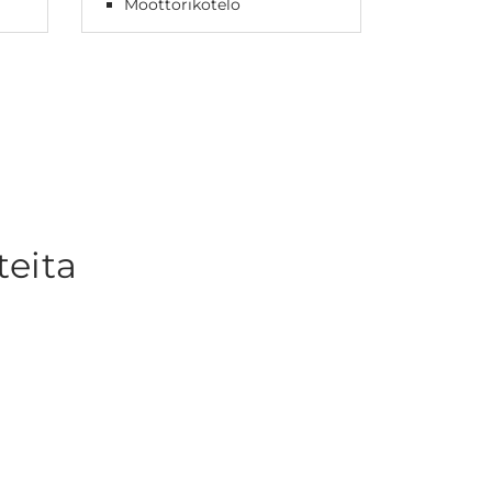
Moottorikotelo
valmius
teita