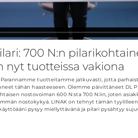
ari: 700 N:n pilarikohtai
 nyt tuotteissa vakiona
. Parannamme tuotteitamme jatkuvasti, jotta parhaista
anneet tähän haasteeseen. Olemme päivittäneet DL 
kohtaisen nostovoiman 600 N:sta 700 N:iin, joten asia
enemmän nostokykyä. LINAK on tehnyt tämän tyylilleen
käyttöääni pysyy miellyttävänä ja pilari pysähtyy sujuva