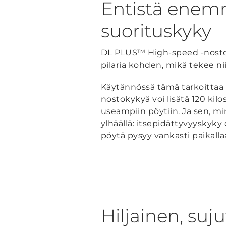
Entistä enemm
suorituskyky
DL PLUS™ High-speed -nostop
pilaria kohden, mikä tekee nii
Käytännössä tämä tarkoittaa s
nostokykyä voi lisätä 120 kilos
useampiin pöytiin. Ja sen, mi
ylhäällä: itsepidättyvyyskyky
pöytä pysyy vankasti paikalla
Hiljainen, suj