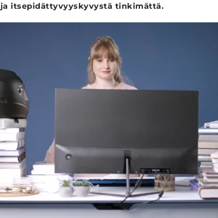
ja itsepidättyvyyskyvystä tinkimättä.