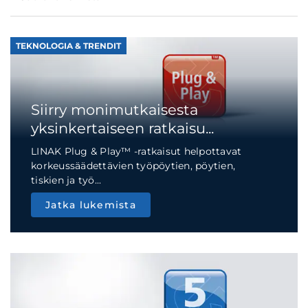
TEKNOLOGIA & TRENDIT
Siirry monimutkaisesta
yksinkertaiseen ratkaisu...
LINAK Plug & Play™ -ratkaisut helpottavat
korkeussäädettävien työpöytien, pöytien,
tiskien ja työ...
Jatka lukemista