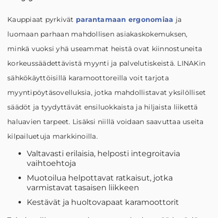
Kauppiaat pyrkivät
parantamaan ergonomiaa
ja
luomaan parhaan mahdollisen asiakaskokemuksen,
minkä vuoksi yhä useammat heistä ovat kiinnostuneita
korkeussäädettävistä myynti ja palvelutiskeistä. LINAKin
sähkökäyttöisillä karamoottoreilla voit tarjota
myyntipöytäsovelluksia, jotka mahdollistavat yksilölliset
säädöt ja tyydyttävät ensiluokkaista ja hiljaista liikettä
haluavien tarpeet. Lisäksi niillä voidaan saavuttaa useita
kilpailuetuja markkinoilla.
Valtavasti erilaisia, helposti integroitavia
vaihtoehtoja
Muotoilua helpottavat ratkaisut, jotka
varmistavat tasaisen liikkeen
Kestävät ja huoltovapaat karamoottorit