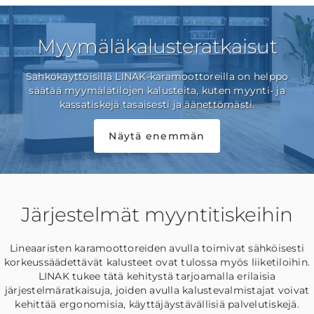
Myymäläkalusteratkaisut
Sähkökäyttöisillä LINAK-karamoottoreilla on helppo
säätää myymälätilojen kalusteita, kuten myynti- ja
kassatiskejä tasaisesti ja äänettömästi.
Näytä enemmän
Järjestelmät myyntitiskeihin
Lineaaristen karamoottoreiden avulla toimivat sähköisesti
korkeussäädettävät kalusteet ovat tulossa myös liiketiloihin.
LINAK tukee tätä kehitystä tarjoamalla erilaisia
järjestelmäratkaisuja, joiden avulla kalustevalmistajat voivat
kehittää ergonomisia, käyttäjäystävällisiä palvelutiskejä.