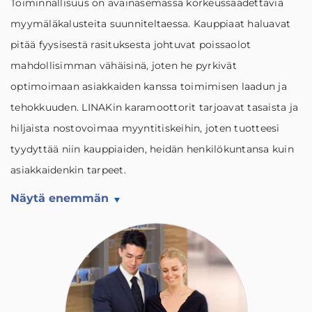
Toiminnallisuus on avainasemassa korkeussäädettäviä
myymäläkalusteita suunniteltaessa. Kauppiaat haluavat
pitää fyysisestä rasituksesta johtuvat poissaolot
mahdollisimman vähäisinä, joten he pyrkivät
optimoimaan asiakkaiden kanssa toimimisen laadun ja
tehokkuuden. LINAKin karamoottorit tarjoavat tasaista ja
hiljaista nostovoimaa myyntitiskeihin, joten tuotteesi
tyydyttää niin kauppiaiden, heidän henkilökuntansa kuin
asiakkaidenkin tarpeet.
Näytä enemmän