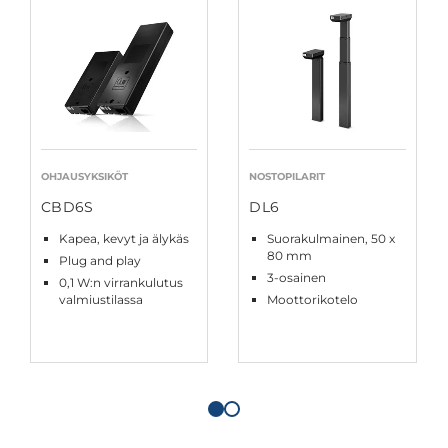
OHJAUSYKSIKÖT
NOSTOPILARIT
CBD6S
DL6
Kapea, kevyt ja älykäs
Suorakulmainen, 50 x
80 mm
Plug and play
3-osainen
0,1 W:n virrankulutus
valmiustilassa
Moottorikotelo