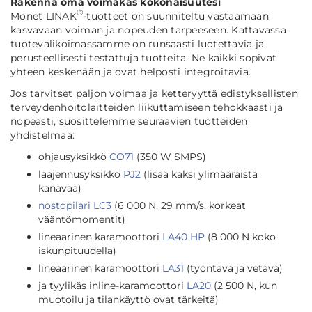
Rakenna oma voimakas kokonaisuutesi
®
Monet LINAK
-tuotteet on suunniteltu vastaamaan
kasvavaan voiman ja nopeuden tarpeeseen. Kattavassa
tuotevalikoimassamme on runsaasti luotettavia ja
perusteellisesti testattuja tuotteita. Ne kaikki sopivat
yhteen keskenään ja ovat helposti integroitavia.
Jos tarvitset paljon voimaa ja ketteryyttä edistyksellisten
terveydenhoitolaitteiden liikuttamiseen tehokkaasti ja
nopeasti, suosittelemme seuraavien tuotteiden
yhdistelmää:
ohjausyksikkö
CO71
(350 W SMPS)
laajennusyksikkö
PJ2
(lisää kaksi ylimääräistä
kanavaa)
nostopilari LC3
(6 000 N, 29 mm/s, korkeat
vääntömomentit)
lineaarinen karamoottori
LA40 HP
(8 000 N koko
iskunpituudella)
lineaarinen karamoottori
LA31
(työntävä ja vetävä)
ja tyylikäs inline-karamoottori
LA20
(2 500 N, kun
muotoilu ja tilankäyttö ovat tärkeitä)