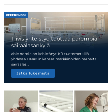
REFERENSSI
Tiivis yhteistyö tuottaa parempia
sairaalasänkyjä
able nordic on kehittänyt KR-tuotemerkillä
yhdessä LINAKin kanssa markkinoiden parhaita
sairaalas...
Jatka lukemista