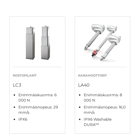
NOSTOPILARIT
KARAMOOTTORIT
LC3
LA40
Enimmäiskuorma: 6
Enimmäiskuorma: 8
000 N
000 N
Enimmäisnopeus: 29
Enimmäisnopeus: 16,0
mm/s
mm/s
IPX6
IPX6 Washable
DURA™