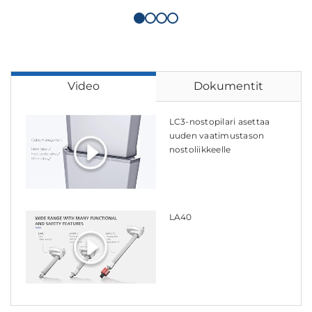
Video
Dokumentit
LC3-nostopilari asettaa
uuden vaatimustason
nostoliikkeelle
LA40