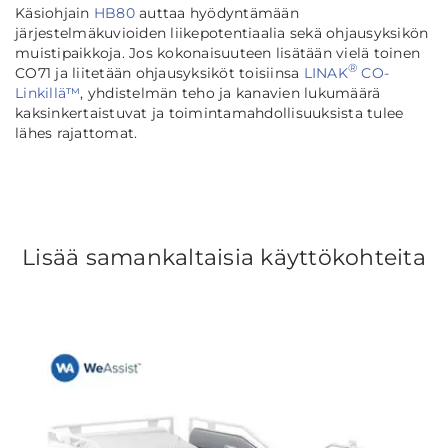
Käsiohjain
HB80
auttaa hyödyntämään
järjestelmäkuvioiden liikepotentiaalia sekä ohjausyksikön
muistipaikkoja. Jos kokonaisuuteen lisätään vielä toinen
®
CO71 ja liitetään ohjausyksiköt toisiinsa
LINAK
CO-
Linkillä™
, yhdistelmän teho ja kanavien lukumäärä
kaksinkertaistuvat ja toimintamahdollisuuksista tulee
lähes rajattomat.
Lisää samankaltaisia käyttökohteita