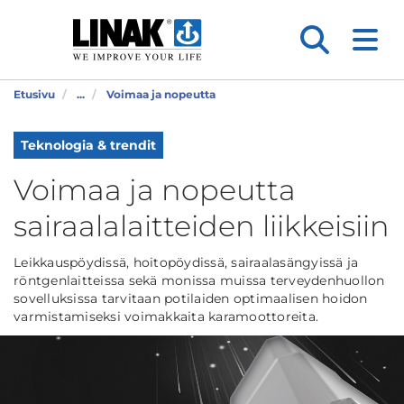
Etusivu
...
Voimaa ja nopeutta
Teknologia & trendit
Voimaa ja nopeutta
sairaalalaitteiden liikkeisiin
Leikkauspöydissä, hoitopöydissä, sairaalasängyissä ja
röntgenlaitteissa sekä monissa muissa terveydenhuollon
sovelluksissa tarvitaan potilaiden optimaalisen hoidon
varmistamiseksi voimakkaita karamoottoreita.