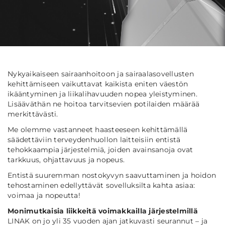
Nykyaikaiseen sairaanhoitoon ja sairaalasovellusten
kehittämiseen vaikuttavat kaikista eniten väestön
ikääntyminen ja liikalihavuuden nopea yleistyminen.
Lisääväthän ne hoitoa tarvitsevien potilaiden määrää
merkittävästi.
Me olemme vastanneet haasteeseen kehittämällä
säädettäviin terveydenhuollon laitteisiin entistä
tehokkaampia järjestelmiä, joiden avainsanoja ovat
tarkkuus, ohjattavuus ja nopeus.
Entistä suuremman nostokyvyn saavuttaminen ja hoidon
tehostaminen edellyttävät sovelluksilta kahta asiaa:
voimaa ja nopeutta!
Monimutkaisia liikkeitä voimakkailla järjestelmillä
LINAK on jo yli 35 vuoden ajan jatkuvasti seurannut – ja