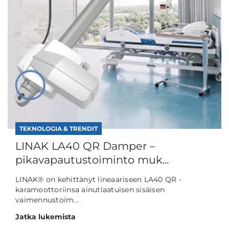
TEKNOLOGIA & TRENDIT
LINAK LA40 QR Damper –
pikavapautustoiminto muk...
LINAK® on kehittänyt lineaariseen LA40 QR -
karamoottoriinsa ainutlaatuisen sisäisen
vaimennustoim...
Jatka lukemista