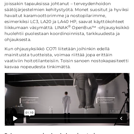
joissakin tapauksissa johtanut – terveydenhoidon
säätöjärjestelmien kehitystyötä. Monet suositut ja hyviksi
havaitut karamoottorimme ja nostopilarimme,
esimerkiksi LC3, LA20 ja LA40 HP, saavat käyttökohteet
®
liikkumaan väsymättä. LINAK
OpenBus™ -ohjausyksikkö
huolehtii puolestaan koordinoinnista, tarkkuudesta ja
ohjauksesta.
Kun ohjausyksikkö CO71 liitetään joihinkin edellä
mainituista tuotteista, voimaa riittää jopa erittäin
vaativiin hoitotilanteisiin. Toisin sanoen nostokapasiteetti
kasvaa nopeudesta tinkimättä.