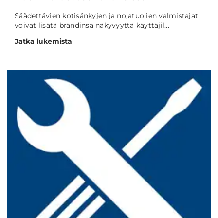
Säädettävien kotisänkyjen ja nojatuolien valmistajat
voivat lisätä brändinsä näkyvyyttä käyttäjil...
Jatka lukemista