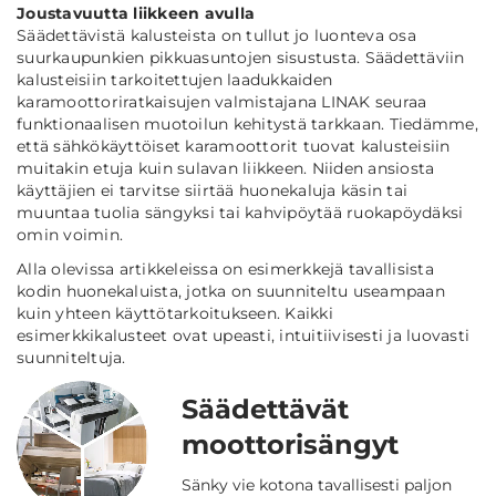
Joustavuutta liikkeen avulla
Säädettävistä kalusteista on tullut jo luonteva osa
suurkaupunkien pikkuasuntojen sisustusta. Säädettäviin
kalusteisiin tarkoitettujen laadukkaiden
karamoottoriratkaisujen valmistajana LINAK seuraa
funktionaalisen muotoilun kehitystä tarkkaan. Tiedämme,
että sähkökäyttöiset karamoottorit tuovat kalusteisiin
muitakin etuja kuin sulavan liikkeen. Niiden ansiosta
käyttäjien ei tarvitse siirtää huonekaluja käsin tai
muuntaa tuolia sängyksi tai kahvipöytää ruokapöydäksi
omin voimin.
Alla olevissa artikkeleissa on esimerkkejä tavallisista
kodin huonekaluista, jotka on suunniteltu useampaan
kuin yhteen käyttötarkoitukseen. Kaikki
esimerkkikalusteet ovat upeasti, intuitiivisesti ja luovasti
suunniteltuja.
Säädettävät
moottorisängyt
Sänky vie kotona tavallisesti paljon