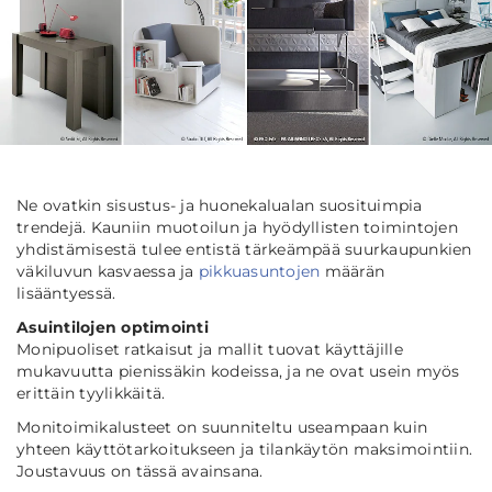
Ne ovatkin sisustus- ja huonekalualan suosituimpia
trendejä. Kauniin muotoilun ja hyödyllisten toimintojen
yhdistämisestä tulee entistä tärkeämpää suurkaupunkien
väkiluvun kasvaessa ja
pikkuasuntojen
määrän
lisääntyessä.
Asuintilojen optimointi
Monipuoliset ratkaisut ja mallit tuovat käyttäjille
mukavuutta pienissäkin kodeissa, ja ne ovat usein myös
erittäin tyylikkäitä.
Monitoimikalusteet on suunniteltu useampaan kuin
yhteen käyttötarkoitukseen ja tilankäytön maksimointiin.
Joustavuus on tässä avainsana.