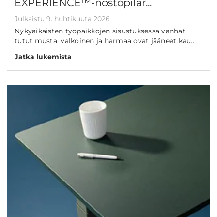
EXPERIENCE™-nostopilar...
Julkaistu 9. huhtikuuta 2026
Nykyaikaisten työpaikkojen sisustuksessa vanhat
tutut musta, valkoinen ja harmaa ovat jääneet kau...
Jatka lukemista