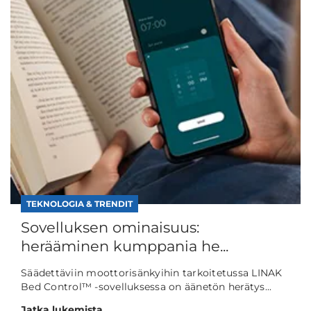
TEKNOLOGIA & TRENDIT
Sovelluksen ominaisuus:
herääminen kumppania he...
Säädettäviin moottorisänkyihin tarkoitetussa LINAK
Bed Control™ -sovelluksessa on äänetön herätys...
Jatka lukemista