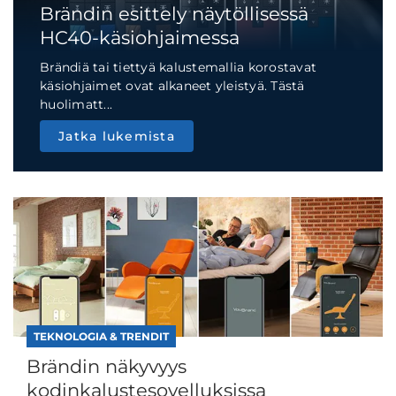
Brändin esittely näytöllisessä
HC40-käsiohjaimessa
Brändiä tai tiettyä kalustemallia korostavat
käsiohjaimet ovat alkaneet yleistyä. Tästä
huolimatt...
Jatka lukemista
TEKNOLOGIA & TRENDIT
Brändin näkyvyys
kodinkalustesovelluksissa