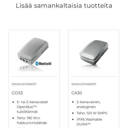
Lisää samankaltaisia tuotteita
OHJAUSYKSIKÖT
OHJAUSYKSIKÖT
CO53
CA30
5- tai 2-kanavaiset
2-kanavainen,
OpenBus™-
analoginen
tuloliitännät
Teho: 120 W SMPS
Teho: 190 W:n
IPX6 Washable
hakkurivirtalähde
DURA™