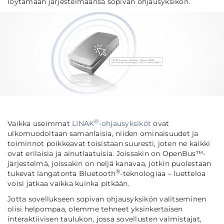
löytämään järjestelmäänsä sopivan ohjausyksikön.
®
Vaikka useimmat
LINAK
-ohjausyksiköt
ovat
ulkomuodoltaan samanlaisia, niiden ominaisuudet ja
toiminnot poikkeavat toisistaan suuresti, joten ne kaikki
ovat erilaisia ja ainutlaatuisia. Joissakin on OpenBus™-
järjestelmä, joissakin on neljä kanavaa, jotkin puolestaan
®
tukevat langatonta Bluetooth
-teknologiaa – luetteloa
voisi jatkaa vaikka kuinka pitkään.
Jotta sovellukseen sopivan ohjausyksikön valitseminen
olisi helpompaa, olemme tehneet yksinkertaisen
interaktiivisen taulukon, jossa sovellusten valmistajat,