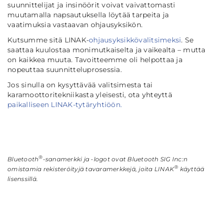
suunnittelijat ja insinöörit voivat vaivattomasti
muutamalla napsautuksella löytää tarpeita ja
vaatimuksia vastaavan ohjausyksikön.
Kutsumme sitä LINAK-
ohjausyksikkövalitsimeksi
. Se
saattaa kuulostaa monimutkaiselta ja vaikealta – mutta
on kaikkea muuta. Tavoitteemme oli helpottaa ja
nopeuttaa suunnitteluprosessia.
Jos sinulla on kysyttävää valitsimesta tai
karamoottoritekniikasta yleisesti, ota yhteyttä
paikalliseen LINAK-tytäryhtiöön.
®
Bluetooth
-sanamerkki ja -logot ovat Bluetooth SIG Inc:n
®
omistamia rekisteröityjä tavaramerkkejä, joita LINAK
käyttää
lisenssillä.