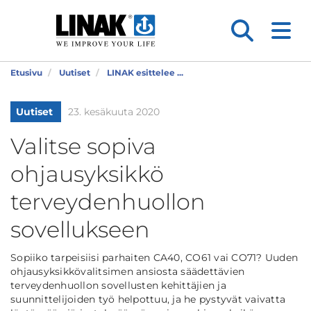
Etusivu
Uutiset
LINAK esittelee ...
Uutiset
23. kesäkuuta 2020
Valitse sopiva
ohjausyksikkö
terveydenhuollon
sovellukseen
Sopiiko tarpeisiisi parhaiten CA40, CO61 vai CO71? Uuden
ohjausyksikkövalitsimen ansiosta säädettävien
terveydenhuollon sovellusten kehittäjien ja
suunnittelijoiden työ helpottuu, ja he pystyvät vaivatta