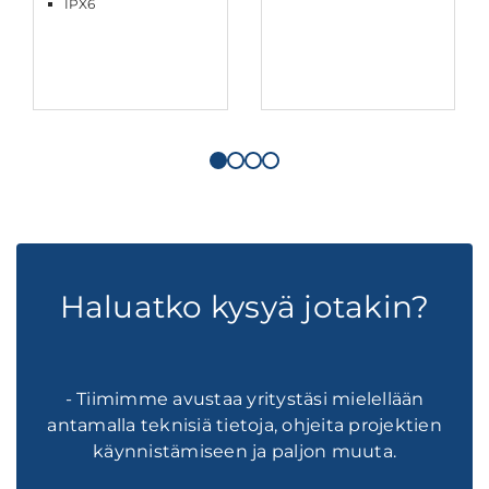
IPX6
Haluatko kysyä jotakin?
- Tiimimme avustaa yritystäsi mielellään
antamalla teknisiä tietoja, ohjeita projektien
käynnistämiseen ja paljon muuta.