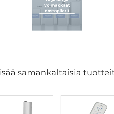
voimakkaat
nostopilarit
isää samankaltaisia tuottei