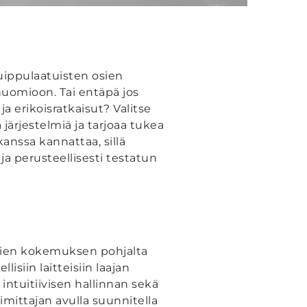
huippulaatuisten osien
huomioon. Tai entäpä jos
a erikoisratkaisut? Valitse
 järjestelmiä ja tarjoaa tukea
kanssa kannattaa, sillä
a perusteellisesti testatun
usien kokemuksen pohjalta
lisiin laitteisiin laajan
intuitiivisen hallinnan sekä
oimittajan avulla suunnitella