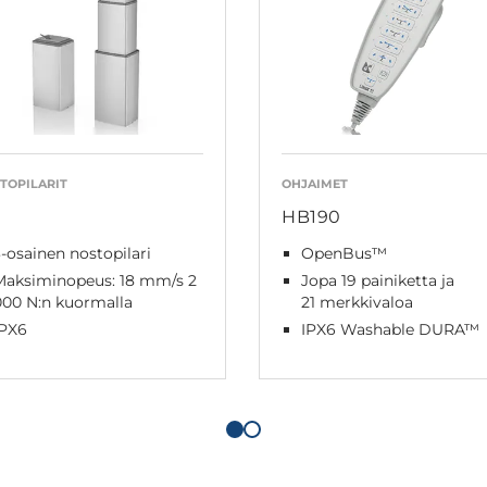
TOPILARIT
OHJAIMET
1
HB190
-osainen nostopilari
OpenBus™
Maksiminopeus: 18 mm/s 2
Jopa 19 painiketta ja
000 N:n kuormalla
21 merkkivaloa
IPX6
IPX6 Washable DURA™