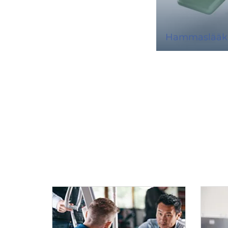
Hammaslääkär