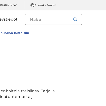
LINAKista
Suomi - Suomi
eystiedot
huollon laitteisiin
hoitolaitteisiinsa. Tarjolla
kinatuntemusta ja