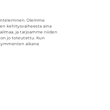
uunteleminen. Olemme
en kehitysvaiheesta aina
maailmaa, ja tarjoamme niiden
 on jo toteutettu. Kun
sikymmenten aikana