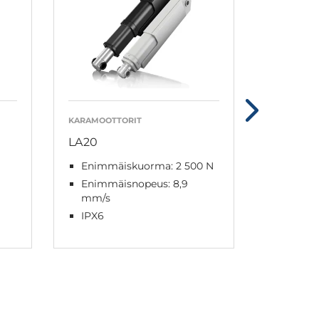
KARAMOOTTORIT
KARAMOOT
LA20
LA23
Enimmäiskuorma: 2 500 N
Enimmä
työntä
Enimmäisnopeus: 8,9
mm/s
Enimm
22,0 m
IPX6
IPX6 