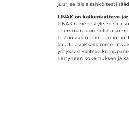
juuri sellaisia sähköisesti sää
LINAK on kaikenkattava jär
LINAKin menestyksen salais
enemmän kuin pelkkä komponen
testaukseen ja integrointiin. 
kautta asiakkaillemme jatkuva
yrityksesi valitsee kumppan
kertyneen kokemuksen ja k