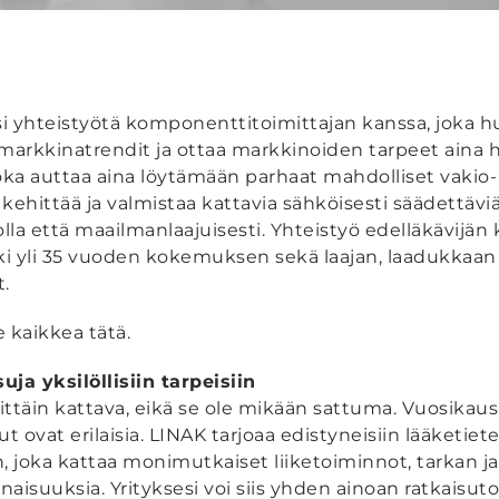
kisi yhteistyötä komponenttitoimittajan kanssa, joka 
 markkinatrendit ja ottaa markkinoiden tarpeet aina 
joka auttaa aina löytämään parhaat mahdolliset vakio- j
 kehittää ja valmistaa kattavia sähköisesti säädettäviä
solla että maailmanlaajuisesti. Yhteistyö edelläkävijän 
ki yli 35 vuoden kokemuksen sekä laajan, laadukkaan j
.
 kaikkea tätä.
ja yksilöllisiin tarpeisiin
ittäin kattava, eikä se ole mikään sattuma. Vuosika
 ovat erilaisia. LINAK tarjoaa edistyneisiin lääketieteel
, joka kattaa monimutkaiset liiketoiminnot, tarkan ja 
naisuuksia. Yrityksesi voi siis yhden ainoan ratkaisut