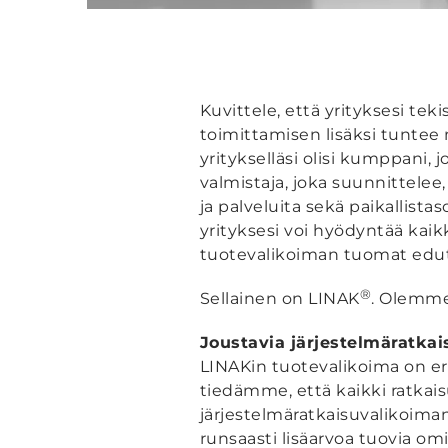
Kuvittele, että yrityksesi te
toimittamisen lisäksi tuntee
yritykselläsi olisi kumppani, 
valmistaja, joka suunnittelee,
ja palveluita sekä paikallista
yrityksesi voi hyödyntää kaik
tuotevalikoiman tuomat edut
®
Sellainen on LINAK
. Olemme
Joustavia järjestelmäratkaisu
LINAKin tuotevalikoima on er
tiedämme, että kaikki ratkaisut
järjestelmäratkaisuvalikoiman
runsaasti lisäarvoa tuovia omi