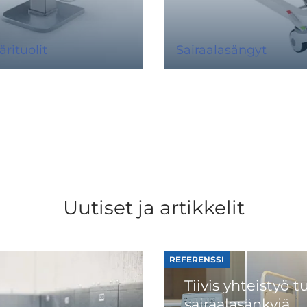
ituolit
Sairaalasängyt
Uutiset ja artikkelit
REFERENSSI
Tiivis yhteistyö 
sairaalasänkyjä