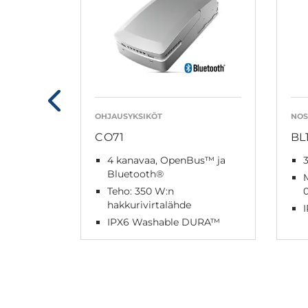
OHJAUSYKSIKÖT
NOS
CO71
BL
4 kanavaa, OpenBus™ ja
3
Bluetooth®
Teho: 350 W:n
hakkurivirtalähde
IPX6 Washable DURA™