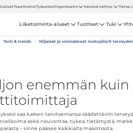
Uutiset
Tapahtumat
Työpaikat
Organisaatio
Kestävä kehitys
Tietoa 
Liiketoiminta-alueet
Tuotteet
Tuki
Yht
Tech & trends
Hiljaiset ja voimakkaat nostopilarit terveyden
aljon enemmän kuin
itoimittaja
tyksesi saa kaiken tarvitsemansa säädettäviin terveyden
evalikoima sekä neuvontaa, tukea, tietämystä, mark
parasta – sinne pääsee kaikkialta maailmasta.