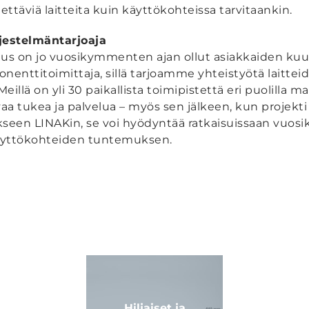
dettäviä laitteita kuin käyttökohteissa tarvitaankin.
jestelmäntarjoaja
uus on jo vuosikymmenten ajan ollut asiakkaiden k
ttitoimittaja, sillä tarjoamme yhteistyötä laitteid
Meillä on yli 30 paikallista toimipistettä eri puolilla 
a tukea ja palvelua – myös sen jälkeen, kun projekti
ikseen LINAKin, se voi hyödyntää ratkaisuissaan vuo
äyttökohteiden tuntemuksen.
Hiljaiset ja