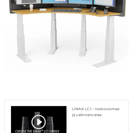
LINAK LC1 – nostovoimaa
ja valinnanvaraa