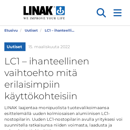
Etusivu
Uutiset
LC1 – ihanteelli...
Uutiset
15. maaliskuuta 2022
LC1 – ihanteellinen
vaihtoehto mitä
erilaisimpiin
käyttökohteisiin
LINAK laajentaa monipuolista tuotevalikoimaansa
esittelemällä uuden kolmiosaisen alumiinisen LC1-
nostopilarin. Uuden LC1-nostopilarin avulla yrityksesi voi
suunnitella ratkaisunsa niiden voimasta, laadusta ja