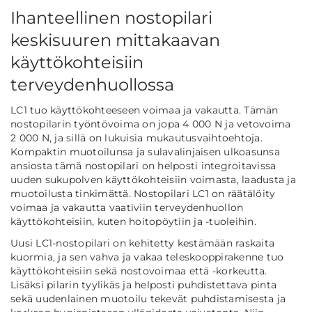
Ihanteellinen nostopilari
keskisuuren mittakaavan
käyttökohteisiin
terveydenhuollossa
LC1 tuo käyttökohteeseen voimaa ja vakautta. Tämän
nostopilarin työntövoima on jopa 4 000 N ja vetovoima
2 000 N, ja sillä on lukuisia mukautusvaihtoehtoja.
Kompaktin muotoilunsa ja sulavalinjaisen ulkoasunsa
ansiosta tämä nostopilari on helposti integroitavissa
uuden sukupolven käyttökohteisiin voimasta, laadusta ja
muotoilusta tinkimättä. Nostopilari LC1 on räätälöity
voimaa ja vakautta vaativiin terveydenhuollon
käyttökohteisiin, kuten hoitopöytiin ja -tuoleihin.
Uusi LC1-nostopilari on kehitetty kestämään raskaita
kuormia, ja sen vahva ja vakaa teleskooppirakenne tuo
käyttökohteisiin sekä nostovoimaa että -korkeutta.
Lisäksi pilarin tyylikäs ja helposti puhdistettava pinta
sekä uudenlainen muotoilu tekevät puhdistamisesta ja