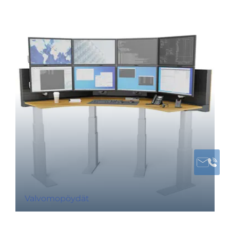
Valvomopöydät