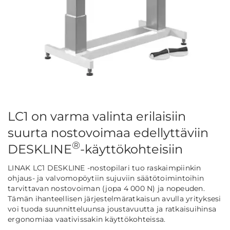
LC1 on varma valinta erilaisiin
suurta nostovoimaa edellyttäviin
®
DESKLINE
-käyttökohteisiin
LINAK LC1 DESKLINE -nostopilari tuo raskaimpiinkin
ohjaus- ja valvomopöytiin sujuviin säätötoimintoihin
tarvittavan nostovoiman (jopa 4 000 N) ja nopeuden.
Tämän ihanteellisen järjestelmäratkaisun avulla yrityksesi
voi tuoda suunnitteluunsa joustavuutta ja ratkaisuihinsa
ergonomiaa vaativissakin käyttökohteissa.