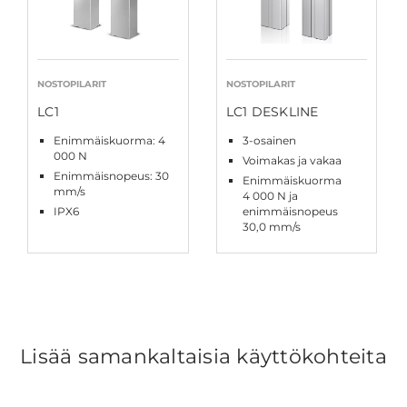
NOSTOPILARIT
NOSTOPILARIT
LC1
LC1 DESKLINE
Enimmäiskuorma: 4
3-osainen
000 N
Voimakas ja vakaa
Enimmäisnopeus: 30
Enimmäiskuorma
mm/s
4 000 N ja
IPX6
enimmäisnopeus
30,0 mm/s
Lisää samankaltaisia käyttökohteita