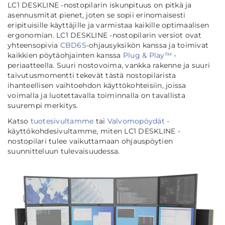
LC1 DESKLINE -nostopilarin iskunpituus on pitkä ja
asennusmitat pienet, joten se sopii erinomaisesti
eripituisille käyttäjille ja varmistaa kaikille optimaalisen
ergonomian. LC1 DESKLINE -nostopilarin versiot ovat
yhteensopivia
CBD6S
-ohjausyksikön kanssa ja toimivat
kaikkien pöytäohjainten kanssa
Plug & Play™
-
periaatteella. Suuri nostovoima, vankka rakenne ja suuri
taivutusmomentti tekevät tästä nostopilarista
ihanteellisen vaihtoehdon käyttökohteisiin, joissa
voimalla ja luotettavalla toiminnalla on tavallista
suurempi merkitys.
Katso
tuotesivultamme
tai
Valvomopöydät
-
käyttökohdesivultamme, miten LC1 DESKLINE -
nostopilari tulee vaikuttamaan ohjauspöytien
suunnitteluun tulevaisuudessa.