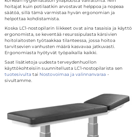
korkean hygieniatason ylläpidosta vaivatonta. Niin
hoitajat kuin potilaatkin arvostavat helppoa ja nopeaa
säätöä, sillä tämä varmistaa hyvän ergonomian ja
helpottaa kohdistamista.
Koska LC1-nostopilarin liikkeet ovat aina tasaisia ja käyttö
ergonomista, se keventää resurssipulasta kärsivien
hoitolaitosten työtaakkaa tilanteessa, jossa hoitoa
tarvitsevien vanhusten määrä kasvavaa jatkuvasti.
Ergonomiasta hyötyvät työpaikalla kaikki.
Saat lisätietoja uudesta terveydenhuollon
käyttökohteisiin suunnitellusta LC1-nostopilarista sen
tuotesivulta
tai
Nostovoimaa ja valinnanvaraa
-
sivultamme.