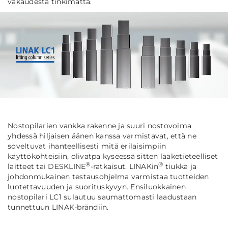
vakaudesta tinkimättä.
Nostopilarien vankka rakenne ja suuri nostovoima
yhdessä hiljaisen äänen kanssa varmistavat, että ne
soveltuvat ihanteellisesti mitä erilaisimpiin
käyttökohteisiin, olivatpa kyseessä sitten lääketieteelliset
®
®
laitteet tai DESKLINE
-ratkaisut. LINAKin
tiukka ja
johdonmukainen testausohjelma varmistaa tuotteiden
luotettavuuden ja suorituskyvyn. Ensiluokkainen
nostopilari LC1 sulautuu saumattomasti laadustaan
tunnettuun LINAK-brändiin.