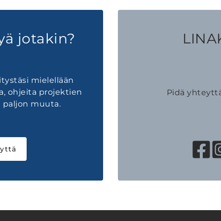
yä jotakin?
LINAK
tystäsi mielellään
a, ohjeita projektien
Pidä yhteytt
 paljon muuta.
yttä