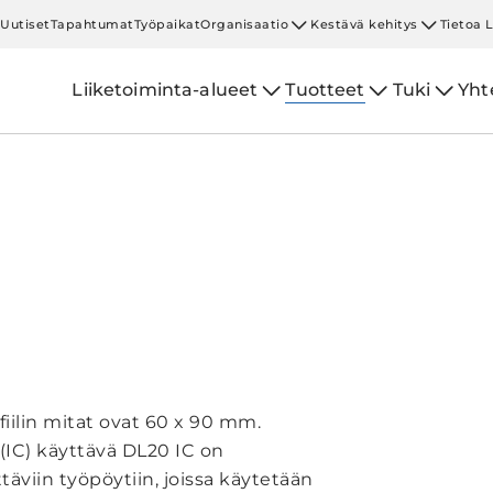
Uutiset
Tapahtumat
Työpaikat
Organisaatio
Kestävä kehitys
Tietoa 
Liiketoiminta-alueet
Tuotteet
Tuki
Yht
fiilin mitat ovat 60 x 90 mm.
(IC) käyttävä DL20 IC on
äviin työpöytiin, joissa käytetään