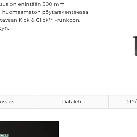
ituus on enintään 500 mm.
hes huomaamaton pöytärakenteessa
tavaan Kick & Click™ -runkoon.
tyn.
uvaus
Datalehti
2D /