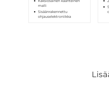
Kaksiosainen käänteinen
2
malli
Sisäänrakennettu
o
ohjauselektroniikka
Lisä