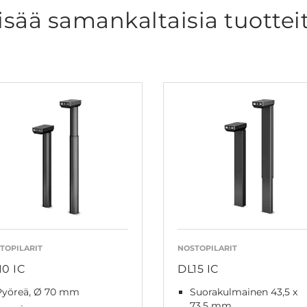
isää samankaltaisia tuottei
TOPILARIT
NOSTOPILARIT
10 IC
DL15 IC
Pyöreä, Ø 70 mm
Suorakulmainen 43,5 x
73,5 mm