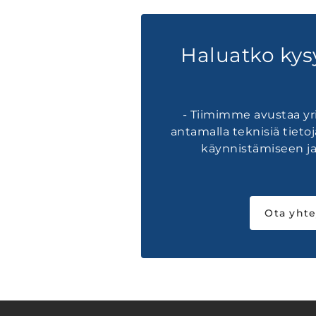
Haluatko kys
- Tiimimme avustaa yri
antamalla teknisiä tietoj
käynnistämiseen ja
Ota yhte