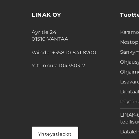
LINAK OY
Tuott
Äyritie 24
Karamoo
01510 VANTAA
Nostopi
Sänkym
Vaihde: +358 10 841 8700
Ohjaus
Y-tunnus: 1043503-2
Ohjaim
Lisävar
Digitaal
Pöytär
LINAK-t
teollis
Datale
Yhteystiedot