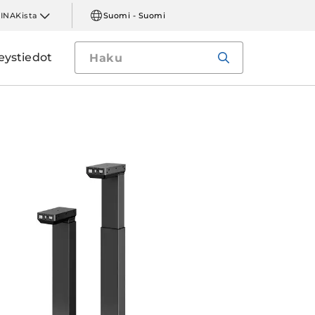
LINAKista
Suomi - Suomi
eystiedot