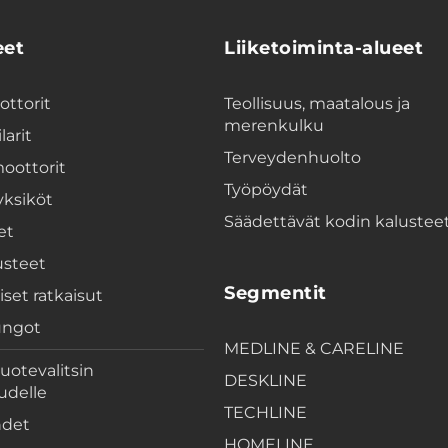
eet
Liiketoiminta-alueet
ttorit
Teollisuus, maatalous ja
merenkulku
larit
Terveydenhuolto
oottorit
Työpöydät
yksiköt
Säädettävät kodin kalustee
et
usteet
Segmentit
iset ratkaisut
ungot
MEDLINE & CARELINE
uotevalitsin
DESKLINE
uudelle
TECHLINE
hdet
HOMELINE