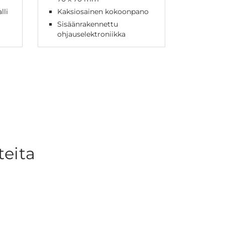
lli
Kaksiosainen kokoonpano
3-osai
Sisäänrakennettu
Sisään
ohjauselektroniikka
ohjaus
teita