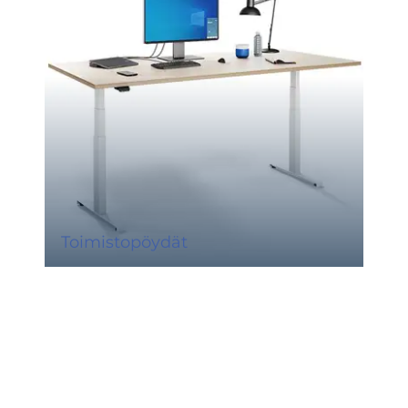
Toimistopöydät