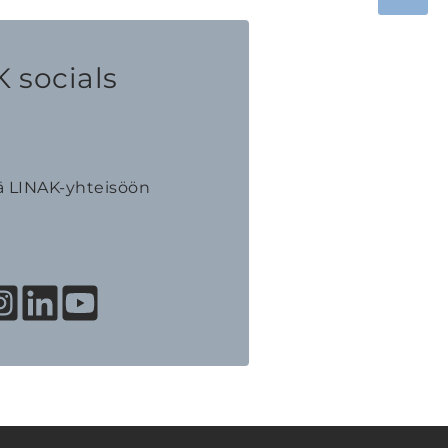
 socials
ä LINAK-yhteisöön