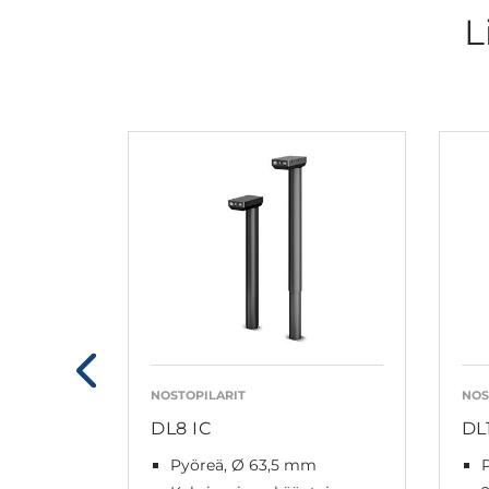
L
NOSTOPILARIT
NOS
DL8 IC
DL
Pyöreä, Ø 63,5 mm