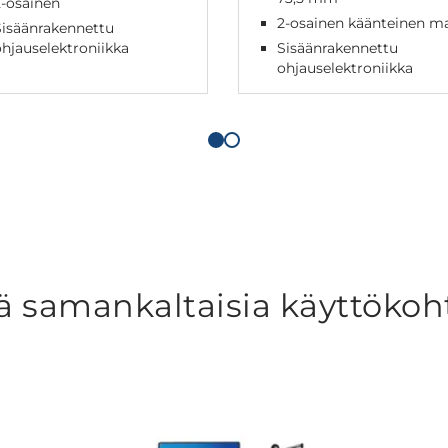
-osainen
2-osainen käänteinen ma
Sisäänrakennettu
hjauselektroniikka
Sisäänrakennettu
ohjauselektroniikka
ä samankaltaisia käyttökoh