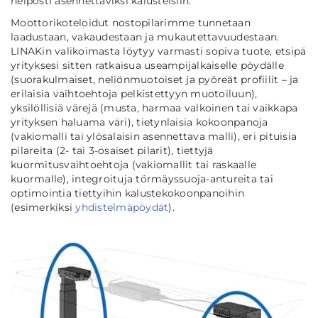
helposti asennettaviksi kalusteisiin.
Moottorikoteloidut nostopilarimme tunnetaan
laadustaan, vakaudestaan ja mukautettavuudestaan.
LINAKin valikoimasta löytyy varmasti sopiva tuote, etsipä
yrityksesi sitten ratkaisua useampijalkaiselle pöydälle
(suorakulmaiset, neliönmuotoiset ja pyöreät profiilit – ja
erilaisia vaihtoehtoja pelkistettyyn muotoiluun),
yksilöllisiä värejä (musta, harmaa valkoinen tai vaikkapa
yrityksen haluama väri), tietynlaisia kokoonpanoja
(vakiomalli tai ylösalaisin asennettava malli), eri pituisia
pilareita (2- tai 3-osaiset pilarit), tiettyjä
kuormitusvaihtoehtoja (vakiomallit tai raskaalle
kuormalle), integroituja törmäyssuoja-antureita tai
optimointia tiettyihin kalustekokoonpanoihin
(esimerkiksi
yhdistelmäpöydät
).