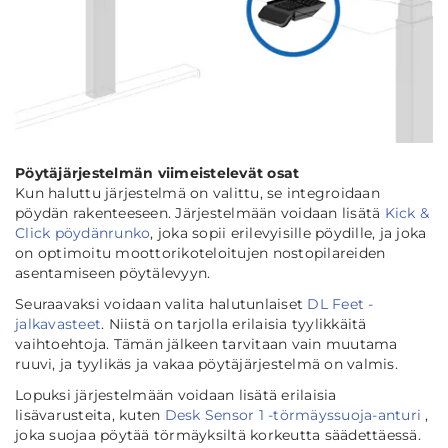
Pöytäjärjestelmän viimeistelevät osat
Kun haluttu järjestelmä on valittu, se integroidaan
pöydän rakenteeseen. Järjestelmään voidaan lisätä
Kick &
Click pöydänrunko
, joka sopii erilevyisille pöydille, ja joka
on optimoitu moottorikoteloitujen nostopilareiden
asentamiseen pöytälevyyn.
Seuraavaksi voidaan valita halutunlaiset
DL Feet -
jalkavasteet
. Niistä on tarjolla erilaisia tyylikkäitä
vaihtoehtoja. Tämän jälkeen tarvitaan vain muutama
ruuvi, ja tyylikäs ja vakaa pöytäjärjestelmä on valmis.
Lopuksi järjestelmään voidaan lisätä erilaisia
lisävarusteita, kuten
Desk Sensor 1
-törmäyssuoja-anturi
,
joka suojaa pöytää törmäyksiltä korkeutta säädettäessä.