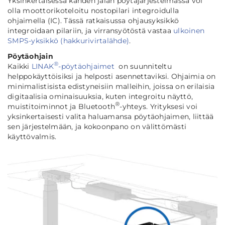
Yksinkertaisessa kahden jalan pöytäjärjestelmässä voi
olla moottorikoteloitu nostopilari integroidulla
ohjaimella (IC). Tässä ratkaisussa ohjausyksikkö
integroidaan pilariin, ja virransyötöstä vastaa
ulkoinen
SMPS-yksikkö (hakkurivirtalähde)
.
Pöytäohjain
®
Kaikki
LINAK
-pöytäohjaimet
on suunniteltu
helppokäyttöisiksi ja helposti asennettaviksi. Ohjaimia on
minimalistisista edistyneisiin malleihin, joissa on erilaisia
digitaalisia ominaisuuksia, kuten integroitu näyttö,
®
muistitoiminnot ja Bluetooth
-yhteys. Yrityksesi voi
yksinkertaisesti valita haluamansa pöytäohjaimen, liittää
sen järjestelmään, ja kokoonpano on välittömästi
käyttövalmis.