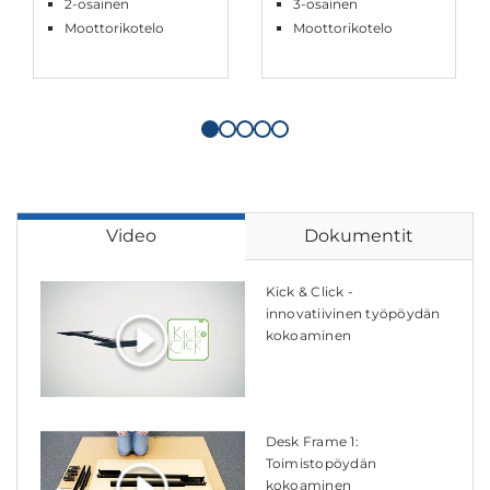
2-osainen
3-osainen
Moottorikotelo
Moottorikotelo
Video
Dokumentit
Kick & Click -
innovatiivinen työpöydän
kokoaminen
Desk Frame 1:
Toimistopöydän
kokoaminen