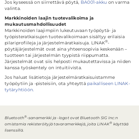
Jos kyseessä on siirrettävä pöytä,
BA001-akku
on varma
valinta.
Markkinoiden laajin tuotevalikoima ja
mukautusmahdollisuudet
Markkinoiden laajimpiin lukeutuvaan työpöytä- ja
työpisteratkaisujen tuotevalikoimaan sisältyy erilaisia
®
pilariprofiileja ja järjestelmäratkaisuja. LINAK
-
pöytäjärjestelmät ovat aina yhteensopivia keskenään –
tuotteen tai järjestelmän tyypistä riippumatta.
Järjestelmät ovat siis helposti mukautettavissa ja niiden
kanssa työskentely on intuitiivista.
Jos haluat lisätietoja järjestelmäratkaisuistamme
työpöytiin ja -pisteisiin, ota yhteyttä
paikalliseen LINAK-
tytäryhtiöön.
®
Bluetooth
-sanamerkki ja -logot ovat Bluetooth SIG Inc:n
®
omistamia rekisteröityjä tavaramerkkejä, joita LINAK
käyttää
lisenssillä.