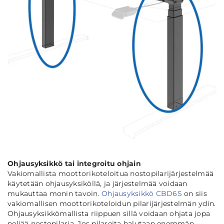
Ohjausyksikkö tai integroitu ohjain
Vakiomallista moottorikoteloitua nostopilarijärjestelmää
käytetään ohjausyksiköllä, ja järjestelmää voidaan
mukauttaa monin tavoin.
Ohjausyksikkö CBD6S
on siis
vakiomallisen moottorikoteloidun pilarijärjestelmän ydin.
Ohjausyksikkömallista riippuen sillä voidaan ohjata jopa
neljää nostopilaria. Jos pilareita halutaan enemmän,