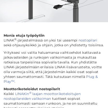
Monia etuja työpöytiin
®
LINAK
-järjestelmässä on yksi tai useampi
nostopilari
sekä ohjausyksikkö ja ohjain, jotka on yhdistetty toisiinsa.
Yrityksesi voi valita haluamansa vaihtoehdot kattavasta
jalkavasteiden ja runkojen valikoimasta ja mukauttaa
ratkaisua tarpeisiinsa sopivalla tavalla. Kun yhdistätte
LINAK-järjestelmään erilaisia LINAK-lisävarusteita, voitte
olla varmoja siitä, että järjestelmän kaikki osat sopivat
yhteen saumattomasti. Tätä kutsutaan nimellä
Plug &
Play™
.
Moottorikoteloidut nostopilarit
®
Kaikki
LINAKin
laajan moottorikoteloitujen
nostopilareiden valikoiman
tuotteet sopivat
saumattomasti samaan runkoon, ja ne on suunniteltu