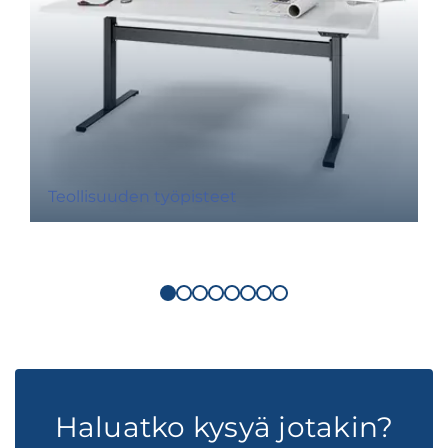
Teollisuuden työpisteet
Haluatko kysyä jotakin?