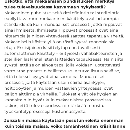
Uskotko, että mekaanisen puhdistuksen merkitys
tulee tulevaisuudessa kasvamaan nykyisestä?
Mekaaninen puhdistus sekä desinfiointia tai sterilointia
edellyttävä muu mekaaninen käsittely ovat helpompia
standardoida kuin manuaaliset prosessit, jotka riippuvat
aina ihmisestä. Ihmisestä riippuvat prosessit ovat aina
hitaampia ja niiden yhteydessä saattaa tapahtua virheitä.
Mekaanisella käsittelyllä on tästä syystä monenlaisia
etuja. Ensisijainen käsittelytapa on tavallisesti
automaattinen käsittely – erityisesti vähäbakteeristen ja
steriilien lääkinnällisten laitteiden tapauksessa. Näin siitä
syystä, että se on ainoa tapa, jolla voidaan luotettavasti
varmistaa prosessin hallittavuus ja turvallisuus sekä se,
että tulokset pysyvät aina samoina. Manuaaliset
prosessit, joita käytetään usein sairaalasänkyjen,
hoitopöytien ja muiden vastaavien yhteydessä, ovat
paljon alttiimpia virheille. Tulokset eivät ole hygienian
kannalta niin hyvät kuin mekaanisissa prosesseissa.
Uskon, että tulevaisuudessa on tärkeää tehostaa
työskentelyprosesseja kustannussyistä.
Joissakin maissa käytetään pesutunneleita enemmän
kuin toisissa maissa. Voiko tämänhetkinen kriisitilanne