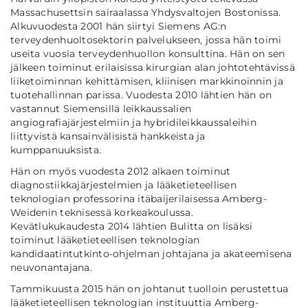
Massachusettsin sairaalassa Yhdysvaltojen Bostonissa.
Alkuvuodesta 2001 hän siirtyi Siemens AG:n
terveydenhuoltosektorin palvelukseen, jossa hän toimi
useita vuosia terveydenhuollon konsulttina. Hän on sen
jälkeen toiminut erilaisissa kirurgian alan johtotehtävissä
liiketoiminnan kehittämisen, kliinisen markkinoinnin ja
tuotehallinnan parissa. Vuodesta 2010 lähtien hän on
vastannut Siemensillä leikkaussalien
angiografiajärjestelmiin ja hybridileikkaussaleihin
liittyvistä kansainvälisistä hankkeista ja
kumppanuuksista.
Hän on myös vuodesta 2012 alkaen toiminut
diagnostiikkajärjestelmien ja lääketieteellisen
teknologian professorina itäbaijerilaisessa Amberg-
Weidenin teknisessä korkeakoulussa.
Kevätlukukaudesta 2014 lähtien Bulitta on lisäksi
toiminut lääketieteellisen teknologian
kandidaatintutkinto-ohjelman johtajana ja akateemisena
neuvonantajana.
Tammikuusta 2015 hän on johtanut tuolloin perustettua
lääketieteellisen teknologian instituuttia Amberg-