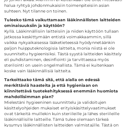
halua ryhtyä johdonmukaisiin toimenpiteisiin asian
suhteen. Nyt tilanne on toinen.
Tuleeko tämä vaikuttamaan lääkinnällisten laitteiden
ominaisuuksiin ja käyttöön?
Kyllä. Lääkinnällisiin laitteisiin ja niiden käyttöön tullaan
jatkossa keskittymään entistä voimakkaammin, sillä
vaikka nykyaikaisessa lääketieteessä hyödynnetäänkin
paljon huipputeknologisia laitteita, monia niistä ei ole
suunniteltu hygieenisiksi. Tästä syystä laitteiden käsittely
eli puhdistaminen, desinfiointi ja tarvittaessa myös
sterilointi on usein ongelmallista. Tämä ei kuitenkaan
koske vain lääkinnällisiä laitteita.
Tarkoittaako tämä sitä, että alalla on edessä
merkittäviä haasteita ja että hygieniaan on
kiinnitettävä tuotekehityksessä enemmän huomiota
mahdollisimman pian?
Mielestäni hygieeninen suunnittelu ja validoitujen
käsittelyohjeiden mukaiset erityiskäsittelyvaatimukset
ovat tärkeitä muillekin kuin steriileille ja lähes steriileille
lääkinnällisille laitteille. Tämä tulee olemaan tärkeä
kysymys lääkinnällisten laitteiden valmistajille. Tästä on