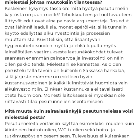
mielestäsi johtaa muutoksiin tilanteessa?
Keskeinen kysymys tässä on: mitä hyötyä pesutunnelin
käytöstä on juuri meille? Tehokkuuteen ja tuottavuuteen
liittyvät edut ovat aina painavia argumentteja. Jos edut
ovat lähinnä laadullisia, monet epäröivät, sillä tunnelin
käyttö edellyttää alkuinvestointia ja prosessien
muuttamista. Kuvittelisin, että lisääntyvän
hygieniatietoisuuden myötä ja ehkä lopulta myös
lainsäätäjien vaatimuksesta laatunäkökohdat tulevat
saamaan enemmän painoarvoa ja investointi on näin
ollen pakko tehdä. Mielestäni se kannattaa. Asioiden
perustelu tällä tavoin on kuitenkin Saksassa hankalaa,
sillä järjestelmämme on edelleen hyvin
kustannusvetoinen ja kaikki kiinnittävät huomiota vain
alkuinvestointiin. Elinkaarikustannuksia ei tavallisesti
oteta huomioon. Monesti laitoksessa ei myöskään ole
riittävästi tilaa pesutunnelien asentamiseen.
Mitä muuta kuin sairaalasänkyjä pesutunneleissa voisi
mielestäsi pestä?
Pesutunneleita voitaisiin käyttää esimerkiksi muiden kuin
kiinteiden hoitotuolien, WC-tuolien sekä hoito- ja
tutkimuspöytien pesemiseen. Tulevaisuus ei kuitenkaan