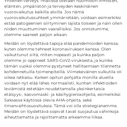
Yhteinen terveys -mallissa otetaan huomioon ihmisten,
eläinten, ympäristön ja terveyden keskinäinen
vuorovaikutus kaikilla aloilla. Jos nämä
vuorovaikutussuhteet ymmärretään, voidaan esimerkiksi
estää patogeenien siirtyminen lajista toiseen ja näin ollen
niiden muuttuminen vaarallisiksi. Jos onnistumme,
olemme saaneet paljon aikaan.
Meidän on löydettävä tapoja elää pandemioiden kanssa,
kuten olemme tehneet koronaviruksen kanssa. Olen
vaikuttunut siitä, miten nopeasti ja kuinka paljon
olemme jo oppineet SARS-CoV2-viruksesta, ja kuinka
tämän vuoksi olemme pystyneet hallitsemaan tilannetta
kohdennetuilla toimenpiteillä. Viimekeväinen sulkutila oli
oikea ratkaisu. Kaiken opitun pohjalta monilla alueilla
voidaan nyt elää lähes normaalisti, kunhan infektioiden
leviämistä estetään noudattamalla yksinkertaisia
etäisyys-, kasvomaski- ja käsihygieniaohjeita, esimerkiksi
Saksassa käytössä olevia AHA-ohjeita, sekä
ilmanvaihtosuosituksia. Tämä voi olla strategianamme.
Meidän on löydettävä sopivat tavat suojautua vahinkoja
aiheuttamatta ja rajoittamatta arkeamme liikaa.