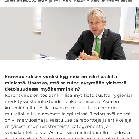
vastustuskykyisten ja muiden infektioiden levittämisessä.
Koronaviruksen vuoksi hygienia on ollut kaikilla
mielessä. Uskotko, että se tulee pysymään yleisessä
tietoisuudessa myöhemminkin?
Koronavirus on tosiaankin lisännyt tietoisuutta hygienian
merkityksestä infektioiden ehkäisemisessä. Asia on
kuitenkin ollut esillä myös monta kertaa aiemmin,
muuallakin kuin ammattilaispiireissä. Tiedotusvälineissä
on viime vuosina julkaistu useita raportteja ja artikkeleja
erityisesti moniresistenteistä patogeeneistä ja
sairaalainfektioista. Asia on siis mielestäni ollut tiedossa
jo jonkin aikaa. Aiemmin ei kuitenkaan ole ollut riittävästi