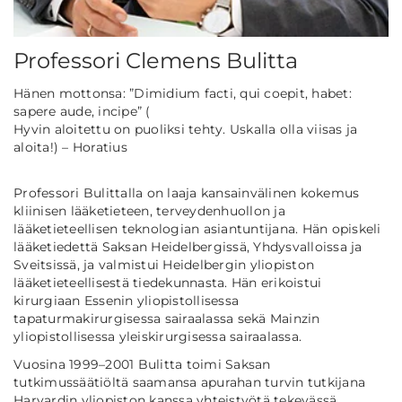
Professori Clemens Bulitta
Hänen mottonsa: ”Dimidium facti, qui coepit, habet:
sapere aude, incipe” (
Hyvin aloitettu on puoliksi tehty. Uskalla olla viisas ja
aloita!)
– Horatius
Professori Bulittalla on laaja kansainvälinen kokemus
kliinisen lääketieteen, terveydenhuollon ja
lääketieteellisen teknologian asiantuntijana. Hän opiskeli
lääketiedettä Saksan Heidelbergissä, Yhdysvalloissa ja
Sveitsissä, ja valmistui Heidelbergin yliopiston
lääketieteellisestä tiedekunnasta. Hän erikoistui
kirurgiaan Essenin yliopistollisessa
tapaturmakirurgisessa sairaalassa sekä Mainzin
yliopistollisessa yleiskirurgisessa sairaalassa.
Vuosina 1999–2001 Bulitta toimi Saksan
tutkimussäätiöltä saamansa apurahan turvin tutkijana
Harvardin yliopiston kanssa yhteistyötä tekevässä