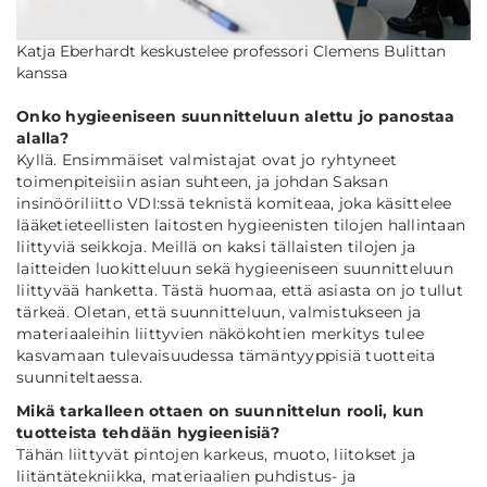
Katja Eberhardt keskustelee professori Clemens Bulittan
kanssa
Onko hygieeniseen suunnitteluun alettu jo panostaa
alalla?
Kyllä. Ensimmäiset valmistajat ovat jo ryhtyneet
toimenpiteisiin asian suhteen, ja johdan Saksan
insinööriliitto VDI:ssä teknistä komiteaa, joka käsittelee
lääketieteellisten laitosten hygieenisten tilojen hallintaan
liittyviä seikkoja. Meillä on kaksi tällaisten tilojen ja
laitteiden luokitteluun sekä hygieeniseen suunnitteluun
liittyvää hanketta. Tästä huomaa, että asiasta on jo tullut
tärkeä. Oletan, että suunnitteluun, valmistukseen ja
materiaaleihin liittyvien näkökohtien merkitys tulee
kasvamaan tulevaisuudessa tämäntyyppisiä tuotteita
suunniteltaessa.
Mikä tarkalleen ottaen on suunnittelun rooli, kun
tuotteista tehdään hygieenisiä?
Tähän liittyvät pintojen karkeus, muoto, liitokset ja
liitäntätekniikka, materiaalien puhdistus- ja