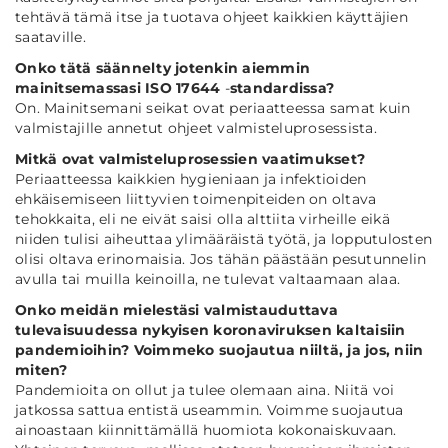
tehtävä tämä itse ja tuotava ohjeet kaikkien käyttäjien
saataville.
Onko tätä säännelty jotenkin aiemmin
mainitsemassasi ISO
17644
-
standardissa?
On. Mainitsemani seikat ovat periaatteessa samat kuin
valmistajille annetut ohjeet valmisteluprosessista.
Mitkä ovat valmisteluprosessien vaatimukset?
Periaatteessa kaikkien hygieniaan ja infektioiden
ehkäisemiseen liittyvien toimenpiteiden on oltava
tehokkaita, eli ne eivät saisi olla alttiita virheille eikä
niiden tulisi aiheuttaa ylimääräistä työtä, ja lopputulosten
olisi oltava erinomaisia. Jos tähän päästään pesutunnelin
avulla tai muilla keinoilla, ne tulevat valtaamaan alaa.
Onko meidän mielestäsi valmistauduttava
tulevaisuudessa nykyisen koronaviruksen kaltaisiin
pandemioihin? Voimmeko suojautua niiltä, ja jos, niin
miten?
Pandemioita on ollut ja tulee olemaan aina. Niitä voi
jatkossa sattua entistä useammin. Voimme suojautua
ainoastaan kiinnittämällä huomiota kokonaiskuvaan.