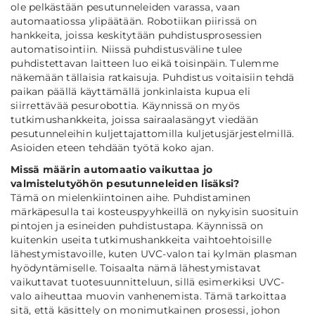
ole pelkästään pesutunneleiden varassa, vaan
automaatiossa ylipäätään. Robotiikan piirissä on
hankkeita, joissa keskitytään puhdistusprosessien
automatisointiin. Niissä puhdistusväline tulee
puhdistettavan laitteen luo eikä toisinpäin. Tulemme
näkemään tällaisia ratkaisuja. Puhdistus voitaisiin tehdä
paikan päällä käyttämällä jonkinlaista kupua eli
siirrettävää pesurobottia. Käynnissä on myös
tutkimushankkeita, joissa sairaalasängyt viedään
pesutunneleihin kuljettajattomilla kuljetusjärjestelmillä.
Asioiden eteen tehdään työtä koko ajan.
Missä määrin automaatio vaikuttaa jo
valmistelutyöhön pesutunneleiden lisäksi?
Tämä on mielenkiintoinen aihe. Puhdistaminen
märkäpesulla tai kosteuspyyhkeillä on nykyisin suosituin
pintojen ja esineiden puhdistustapa. Käynnissä on
kuitenkin useita tutkimushankkeita vaihtoehtoisille
lähestymistavoille, kuten UVC-valon tai kylmän plasman
hyödyntämiselle. Toisaalta nämä lähestymistavat
vaikuttavat tuotesuunnitteluun, sillä esimerkiksi UVC-
valo aiheuttaa muovin vanhenemista. Tämä tarkoittaa
sitä, että käsittely on monimutkainen prosessi, johon