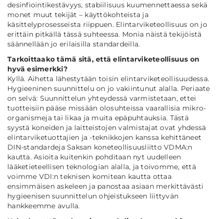
desinfiointikestävyys, stabiilisuus kuumennettaessa sekä
monet muut tekijät – käyttökohteista ja
käsittelyprosesseista riippuen. Elintarviketeollisuus on jo
erittäin pitkällä tässä suhteessa. Monia näistä tekijöistä
säännellään jo erilaisilla standardeilla.
Tarkoittaako tämä sitä, että elintarviketeollisuus on
hyvä esimerkki?
Kyllä. Aihetta lähestytään toisin elintarviketeollisuudessa.
Hygieeninen suunnittelu on jo vakiintunut alalla. Periaate
on selvä: Suunnittelun yhteydessä varmistetaan, ettei
tuotteisiin pääse missään olosuhteissa vaarallisia mikro-
organismeja tai likaa ja muita epäpuhtauksia. Tästä
syystä koneiden ja laitteistojen valmistajat ovat yhdessä
elintarviketuottajien ja -teknikkojen kanssa kehittäneet
DIN-standardeja Saksan koneteollisuusliitto VDMA:n
kautta. Asioita kuitenkin pohditaan nyt uudelleen
lääketieteellisen teknologian alalla, ja toivomme, että
voimme VDI:n teknisen komitean kautta ottaa
ensimmäisen askeleen ja panostaa asiaan merkittävästi
hygieenisen suunnittelun ohjeistukseen liittyvän
hankkeemme avulla.