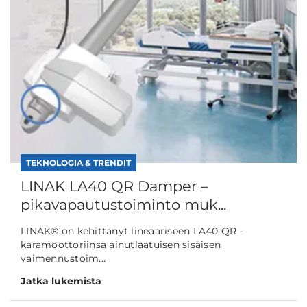
TEKNOLOGIA & TRENDIT
LINAK LA40 QR Damper –
pikavapautustoiminto muk...
LINAK® on kehittänyt lineaariseen LA40 QR -
karamoottoriinsa ainutlaatuisen sisäisen
vaimennustoim...
Jatka lukemista